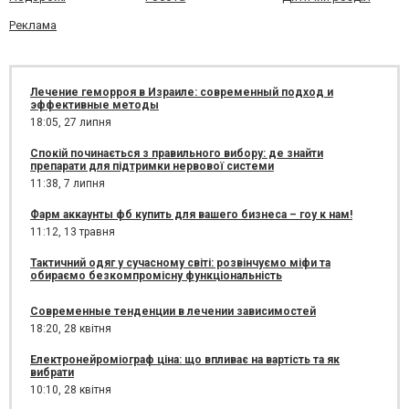
Реклама
Лечение геморроя в Израиле: современный подход и
эффективные методы
18:05,
27 липня
Спокій починається з правильного вибору: де знайти
препарати для підтримки нервової системи
11:38,
7 липня
Фарм аккаунты фб купить для вашего бизнеса – гоу к нам!
11:12,
13 травня
Тактичний одяг у сучасному світі: розвінчуємо міфи та
обираємо безкомпромісну функціональність
Современные тенденции в лечении зависимостей
18:20,
28 квітня
Електронейроміограф ціна: що впливає на вартість та як
вибрати
10:10,
28 квітня