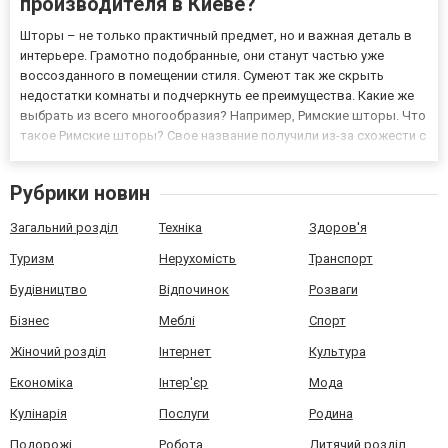
производителя в Киеве?
Шторы – не только практичный предмет, но и важная деталь в
интерьере. Грамотно подобранные, они станут частью уже
воссозданного в помещении стиля. Сумеют так же скрыть
недостатки комнаты и подчеркнуть ее преимущества. Какие же
выбрать из всего многообразия? Например, Римские шторы. Что
такое Римские шторы? Свое название получили из-за схожести с
папирусом, на котором писали, в том числе в древнем Риме.
Такое сравнение напрашивается из-за особенности констр...
Рубрики новин
Загальний розділ
Техніка
Здоров'я
Туризм
Нерухомість
Транспорт
Будівництво
Відпочинок
Розваги
Бізнес
Меблі
Спорт
Жіночий розділ
Інтернет
Культура
Економіка
Інтер'єр
Мода
Кулінарія
Послуги
Родина
Подорожі
Робота
Дитячий розділ