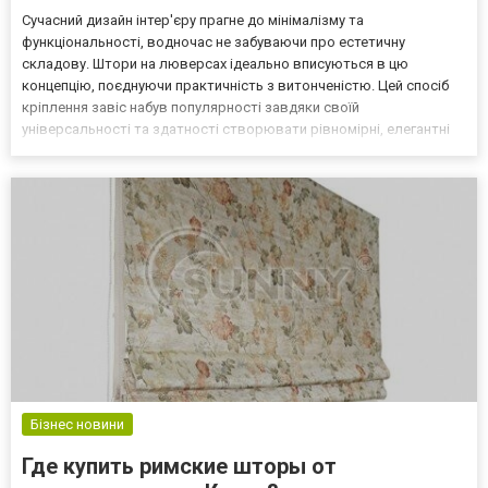
Сучасний дизайн інтер'єру прагне до мінімалізму та
функціональності, водночас не забуваючи про естетичну
складову. Штори на люверсах ідеально вписуються в цю
концепцію, поєднуючи практичність з витонченістю. Цей спосіб
кріплення завіс набув популярності завдяки своїй
універсальності та здатності створювати рівномірні, елегантні
складки. Переваги штор на люверсах у сучасному дизайні
Люверси як спосіб кріплення мають кілька незаперечних переваг.
По-перше, во...
Бізнес новини
Где купить римские шторы от