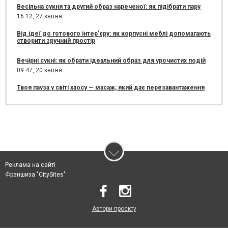
Весільна сукня та другий образ нареченої: як підібрати пару
16:12,
27 квітня
Від ідеї до готового інтер’єру: як корпусні меблі допомагають
створити зручний простір
Вечірні сукні: як обрати ідеальний образ для урочистих подій
09:47,
20 квітня
Твоя пауза у світі хаосу — масаж, який дає перезавантаження
Реклама на сайті
Франшиза "CitySites"
Автори проєкту