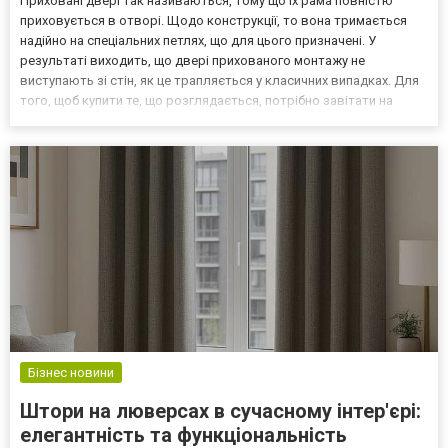
Приховані двері так називаються, тому що їх рама повністю
приховується в отворі. Щодо конструкції, то вона тримається
надійно на спеціальних петлях, що для цього призначені. У
результаті виходить, що двері прихованого монтажу не
виступають зі стін, як це трапляється у класичних випадках. Для
того, щоб купити те, що розглядається, потрібно завітати на
сторінки https://dorus.com.ua/prykhovani/ компанії «Дорус», яка
працює для того, щоб клієнти мали змогу оці...
Бізнес новини
Штори на люверсах в сучасному інтер'єрі:
елегантність та функціональність