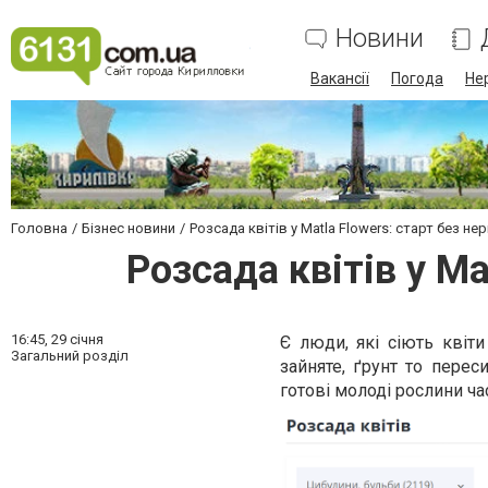
Новини
Вакансії
Погода
Не
Головна
Бізнес новини
Розсада квітів у Matla Flowers: старт без нер
Розсада квітів у Ma
16:45,
29 січня
Є люди, які сіють квіти
Загальний розділ
зайняте, ґрунт то перес
готові молоді рослини ча