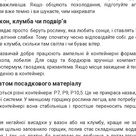
важливіша. Якщо обіцяють похолодання, підготуйте а
оли вже темно і ви шукаєте, чим накривати.
кон, клумба чи подвір’я
дає просто: беруть рослину, яка любить сонце, і ставлять її
ітіння слабке. Тому спочатку чесно відповідайте собі: де
клумба, скільки там світла і чи буває вітер.
зазвичай добре працюють ампельні й контейнерні формати
бакопа, лобелія. Для саду та бордюрів зручніші компакт
еоспермум, гвоздика, хризантема. Якщо місце захищене й т
денію в контейнері.
атом посадкового матеріалу
ються різні контейнери: P7, P9, P10,5. Це не прикраса назви,
вої системи. У меншому горщику рослина легша, але потре
онтейнері вона стабільніша і простіше переносить перші
я негайної висадки у вазон або на клумбу, краще не за
я щільно заповнило горщик, полив стає складнішим: вода
. І так, це дратує, бо виглядає як дрібниця, а потім тяг