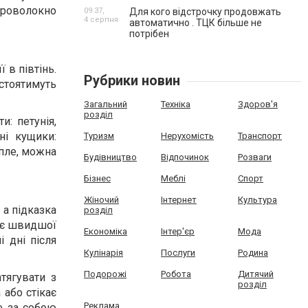
гроволокно
09:37,
Для кого відстрочку продовжать
4 серпня
автоматично . ТЦК більше не
потрібен
 в півтінь.
Рубрики новин
 стоятимуть
Загальний
Техніка
Здоров'я
розділ
: петунія,
ні кущики:
Туризм
Нерухомість
Транспорт
епле, можна
Будівництво
Відпочинок
Розваги
Бізнес
Меблі
Спорт
Жіночий
Інтернет
Культура
 а підказка
розділ
бує швидшої
Економіка
Інтер'єр
Мода
 дні після
Кулінарія
Послуги
Родина
Подорожі
Робота
Дитячий
тягувати з
розділ
 або стікає
Реклама
не за собою