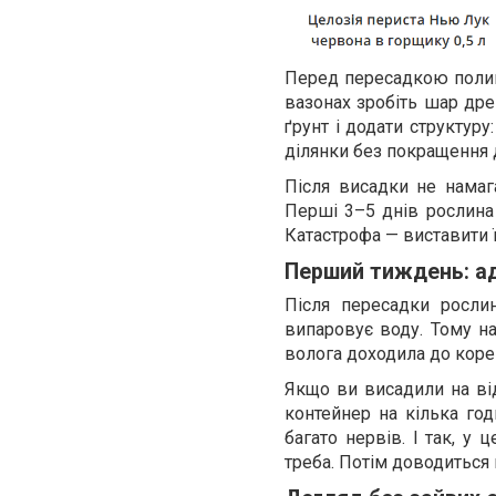
Перед пересадкою полийт
вазонах зробіть шар дре
ґрунт і додати структуру
ділянки без покращення д
Після висадки не намага
Перші 3–5 днів рослина 
Катастрофа — виставити ї
Перший тиждень: ад
Після пересадки росли
випаровує воду. Тому на
волога доходила до корен
Якщо ви висадили на від
контейнер на кілька год
багато нервів. І так, у
треба. Потім доводиться