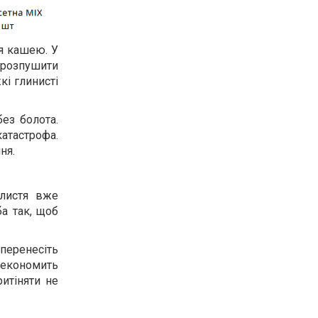
я кашею. У
 розпушити
кі глинисті
ез болота.
катастрофа.
ня.
 листя вже
ба так, щоб
 перенесіть
 економить
ритіняти не