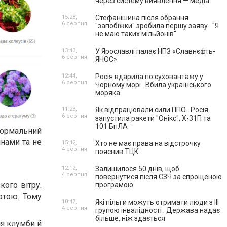
через систему виявлення — медіа
15:28,
Стефанішина після обрання
6 серпня
"запобіжки" зробила першу заяву . "Я
не маю таких мільйонів"
13:43,
У Ярославлі палає НПЗ «Славнєфть-
6 серпня
ЯНОС»
12:44,
Росія вдарила по суховантажу у
6 серпня
Чорному морі . Вбила українського
моряка
11:23,
Як відпрацювали сили ППО . Росія
6 серпня
запустила ракети "Онікс", Х-31П та
101 БпЛА
ормальний
інами та не
15:42,
Хто не має права на відстрочку
4 серпня
пояснив ТЦК
12:12,
Залишилося 50 днів, щоб
4 серпня
повернутися після СЗЧ за спрощеною
кого вітру.
програмою
отою. Тому
10:47,
Які пільги можуть отримати люди з III
4 серпня
групою інвалідності . Держава надає
більше, ніж здається
ля клумби й