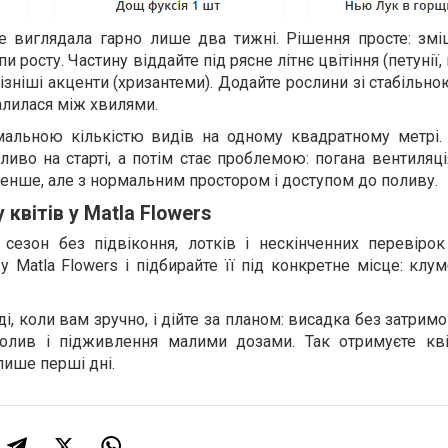
е виглядала гарно лише два тижні. Рішення просте: зміш
ипи росту. Частину віддайте під рясне літнє цвітіння (петунії,
пізніші акценти (хризантеми). Додайте рослини зі стабільн
алилася між хвилями.
мальною кількістю видів на одному квадратному метрі.
иво на старті, а потім стає проблемою: погана вентиляці
енше, але з нормальним простором і доступом до поливу.
квітів у Matla Flowers
сезон без підвіконня, лотків і нескінченних перевірок 
у Matla Flowers і підбирайте її під конкретне місце: клум
, коли вам зручно, і дійте за планом: висадка без затрим
 полив і підживлення малими дозами. Так отримуєте кві
лише перші дні.