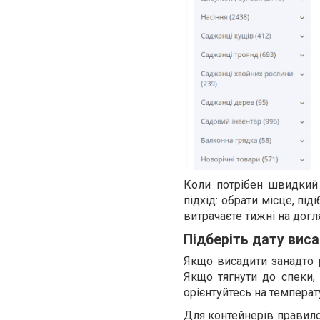
Коли потрібен швидкий 
підхід: обрати місце, під
витрачаєте тижні на догл
Підберіть дату виса
Якщо висадити занадто р
Якщо тягнути до спеки,
орієнтуйтесь на температу
Для контейнерів правило