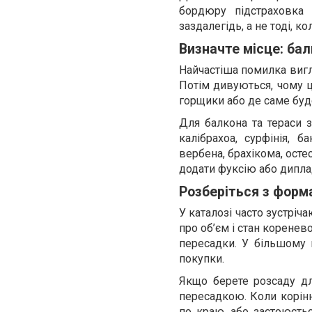
бордюру підстраховка 
заздалегідь, а не тоді, к
Визначте місце: бал
Найчастіша помилка вигля
Потім дивуються, чому цв
горщики або де саме буде 
Для балкона та тераси 
калібрахоа, сурфінія, 
вербена, брахікома, ост
додати фуксію або дипла
Розберіться з форм
У каталозі часто зустріча
про об’єм і стан корене
пересадки. У більшому к
покупки.
Якщо берете розсаду дл
пересадкою. Коли корінн
по краю, або застоюється