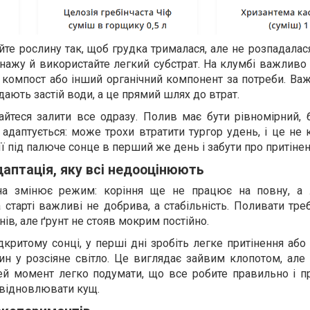
е рослину так, щоб грудка трималася, але не розпадалас
нажу й використайте легкий субстрат. На клумбі важливо
: компост або інший органічний компонент за потреби. Важ
ають застій води, а це прямий шлях до втрат.
йтеся залити все одразу. Полив має бути рівномірний, б
адаптується: може трохи втратити тургор удень, і це не 
ї під палюче сонце в перший же день і забути про притінен
аптація, яку всі недооцінюють
на змінює режим: коріння ще не працює на повну, а
 старті важливі не добрива, а стабільність. Поливати тре
ів, але ґрунт не стояв мокрим постійно.
критому сонці, у перші дні зробіть легке притінення або
ин у розсіяне світло. Це виглядає зайвим клопотом, але
 цей момент легко подумати, що все робите правильно і п
 відновлювати кущ.