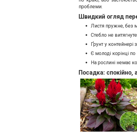
проблеми.
Швидкий огляд пер
Листя пружне, без 
Стебло не витягнут
Ґрунт у контейнері 
Є молоді корінці по
На рослині немає ко
Посадка: спокійно, 