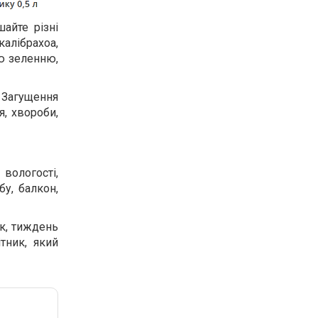
айте різні
 калібрахоа,
ою зеленню,
 Загущення
я, хвороби,
вологості,
бу, балкон,
ок, тиждень
тник, який