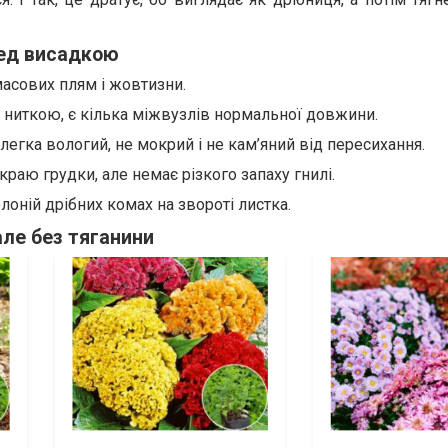
ед висадкою
масових плям і жовтизни.
е ниткою, є кілька міжвузлів нормальної довжини.
злегка вологий, не мокрий і не кам’яний від пересихання.
 краю грудки, але немає різкого запаху гнилі.
лоній дрібних комах на звороті листка.
але без тяганини