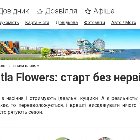
Довідник
Дозвілля
Афіша
рухомість
Карта міста
Довідкова
Фотозвіти
Авто / Мото
вів і з чітким планом
tla Flowers: старт без нерв
 з насіння і отримують ідеальні кущики. А є реальність:
ихає, то перезволожується, і врешті висаджувати нічого
сто рятують сезон.