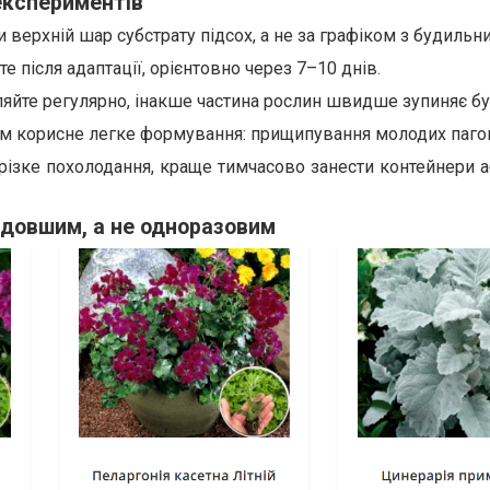
експериментів
и верхній шар субстрату підсох, а не за графіком з будильн
 після адаптації, орієнтовно через 7–10 днів.
ляйте регулярно, інакше частина рослин швидше зупиняє бу
м корисне легке формування: прищипування молодих пагон
ізке похолодання, краще тимчасово занести контейнери а
я довшим, а не одноразовим