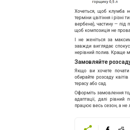
Хочеться, щоб клумба н
терміни цвітіння і різні т
вербена), частину — під 
щоб композиція не пров
І не женіться за макси
завжди виглядає спокусл
нерівний полив. Краще м
Замовляйте розсаду 
Якщо ви хочете почати 
обирайте розсаду квітів 
терасу або сад.
Оформіть замовлення тоді
адаптації, далі рівний
працює весь сезон, а не 