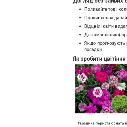
Догляд без зайвих 
Поливайте тоді, кол
Підживлення давайте
Відцвілі квіти вида
Для ампельних фор
Якщо прогнозують р
посадки.
Як зробити цвітінн