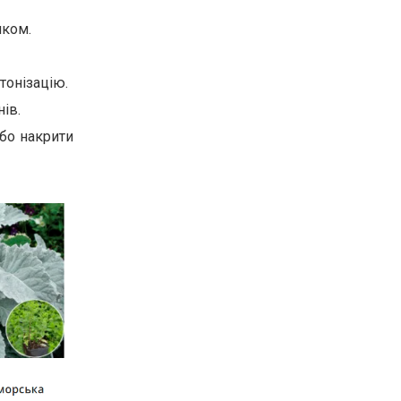
иком.
тонізацію.
ів.
бо накрити