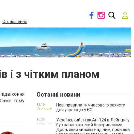
Оголошення
ів і з чітким планом
Останні новини
 підвіконня
. Саме тому
12:16,
Нові правила тимчасового захисту
Сьогодні
для українців у ЄС
16:39,
Український літак Ан-124 в Лейпцигу
6 серпня
був завантажений боєприпасами.
Дрон, який «висів» над ним, пройшов