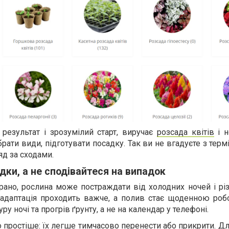
результат і зрозумілий старт, виручає
розсада квітів
і н
ібрати види, підготувати посадку. Так ви не вгадуєте з терм
яд за сходами.
дки, а не сподівайтеся на випадок
ано, рослина може постраждати від холодних ночей і різ
 адаптація проходить важче, а полив стає щоденною роб
ру ночі та прогрів ґрунту, а не на календар у телефоні.
 простіше: їх легше тимчасово перенести або прикрити. Д