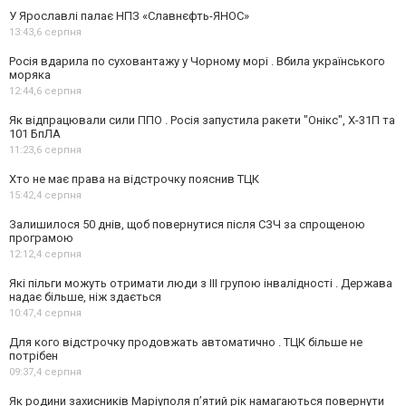
У Ярославлі палає НПЗ «Славнєфть-ЯНОС»
13:43,
6 серпня
Росія вдарила по суховантажу у Чорному морі . Вбила українського
моряка
12:44,
6 серпня
Як відпрацювали сили ППО . Росія запустила ракети "Онікс", Х-31П та
101 БпЛА
11:23,
6 серпня
Хто не має права на відстрочку пояснив ТЦК
15:42,
4 серпня
Залишилося 50 днів, щоб повернутися після СЗЧ за спрощеною
програмою
12:12,
4 серпня
Які пільги можуть отримати люди з III групою інвалідності . Держава
надає більше, ніж здається
10:47,
4 серпня
Для кого відстрочку продовжать автоматично . ТЦК більше не
потрібен
09:37,
4 серпня
Як родини захисників Маріуполя пʼятий рік намагаються повернути