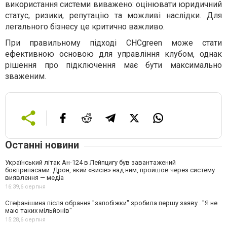
використання системи виважено: оцінювати юридичний
статус, ризики, репутацію та можливі наслідки. Для
легального бізнесу це критично важливо.
При правильному підході CHCgreen може стати
ефективною основою для управління клубом, однак
рішення про підключення має бути максимально
зваженим.
Останні новини
Український літак Ан-124 в Лейпцигу був завантажений
боєприпасами. Дрон, який «висів» над ним, пройшов через систему
виявлення — медіа
16:39,
6 серпня
Стефанішина після обрання "запобіжки" зробила першу заяву . "Я не
маю таких мільйонів"
15:28,
6 серпня