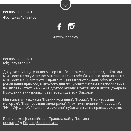
Реклама на сайті
Франшиза "CitySites"
Автори проєкту
Реклама на сайті:
rek@citysites.ua
Допускається цитування матеріалів без отримання попередньої згоди
6131.com.ua за умови розміщення в тексті обов'язкового посилання на
6131.com.ua - Сайт міста Кирилівка. Для інтернет-видань обов'язкове
розміщення прямого, відкритого для пошукових систем гіперпосилання
на цитовані статті не нижче другого абзацу в тексті або в якості джерела.
Порушення виняткових прав переслідується Законом.
Матеріали з плашками "Новини компаній", "Промо", "Партнерський
матеріал", "Партнерський спецпроєкт", "Політичні новини", "Пресреліз",
"PR", "Офіційно", "Політична реклама" публікуються на правах реклами.
Політика конфіденційності
Правила сайту
Правила
класифайд
Редакційна політика