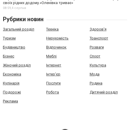
своїх рідних додому.«Оленівка триває»
08:59,
4 серпня
Рубрики новин
Загальний розділ
Техніка
Здоров'я
Туризм
Нерухомість
Транспорт
Будівництво
Відпочинок
Розваги
Бізнес
Меблі
Спорт
Жіночий розділ
Інтернет
Культура
Економіка
Інтер'єр
Мода
Кулінарія
Послуги
Родина
Подорожі
Робота
Дитячий розділ
Реклама