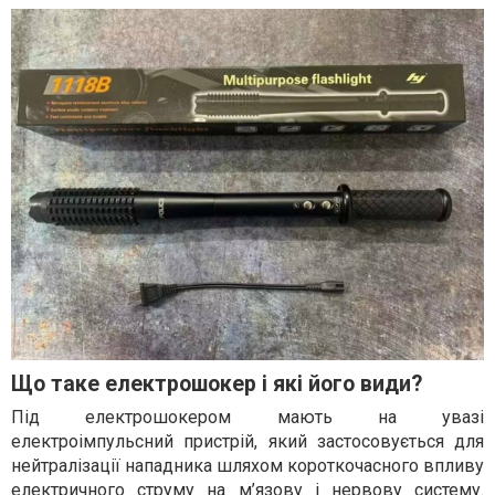
Що таке електрошокер і які його види?
Під електрошокером мають на увазі
електроімпульсний пристрій, який застосовується для
нейтралізації нападника шляхом короткочасного впливу
електричного струму на м’язову і нервову систему.