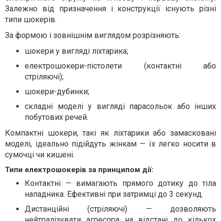
Залежно від призначення і конструкції існують різні
типи шокерів.
За формою і зовнішнім виглядом розрізняють:
шокери у вигляді ліхтарика;
електрошокери-пістолети (контактні або
стріляючі);
шокери-дубинки;
складні моделі у вигляді парасольок або інших
побутових речей.
Компактні шокери, такі як ліхтарики або замасковані
моделі, ідеально підійдуть жінкам — їх легко носити в
сумочці чи кишені.
Типи електрошокерів за принципом дії:
Контактні — вимагають прямого дотику до тіла
нападника. Ефективні при затримці до 3 секунд.
Дистанційні (стріляючі) — дозволяють
нейтралізувати агресора на відстані до кількох