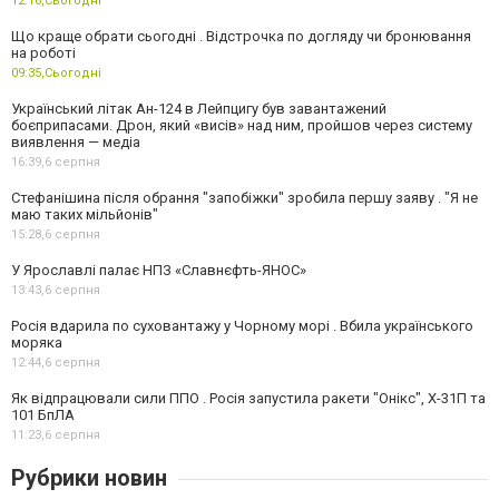
12:16,
Сьогодні
Що краще обрати сьогодні . Відстрочка по догляду чи бронювання
на роботі
09:35,
Сьогодні
Український літак Ан-124 в Лейпцигу був завантажений
боєприпасами. Дрон, який «висів» над ним, пройшов через систему
виявлення — медіа
16:39,
6 серпня
Стефанішина після обрання "запобіжки" зробила першу заяву . "Я не
маю таких мільйонів"
15:28,
6 серпня
У Ярославлі палає НПЗ «Славнєфть-ЯНОС»
13:43,
6 серпня
Росія вдарила по суховантажу у Чорному морі . Вбила українського
моряка
12:44,
6 серпня
Як відпрацювали сили ППО . Росія запустила ракети "Онікс", Х-31П та
101 БпЛА
11:23,
6 серпня
Рубрики новин