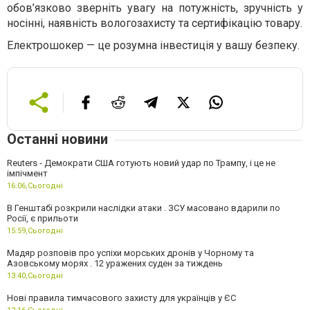
обов’язково зверніть увагу на потужність, зручність у
носінні, наявність вологозахисту та сертифікацію товару.
Електрошокер — це розумна інвестиція у вашу безпеку.
Останні новини
Reuters - Демократи США готують новий удар по Трампу, і це не
імпічмент
16:06,
Сьогодні
В Генштабі розкрили наслідки атаки . ЗСУ масовано вдарили по
Росії, є прильоти
15:59,
Сьогодні
Мадяр розповів про успіхи морських дронів у Чорному та
Азовському морях . 12 уражених суден за тиждень
13:40,
Сьогодні
Нові правила тимчасового захисту для українців у ЄС