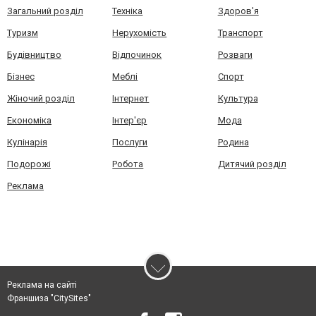
Загальний розділ
Техніка
Здоров'я
Туризм
Нерухомість
Транспорт
Будівництво
Відпочинок
Розваги
Бізнес
Меблі
Спорт
Жіночий розділ
Інтернет
Культура
Економіка
Інтер'єр
Мода
Кулінарія
Послуги
Родина
Подорожі
Робота
Дитячий розділ
Реклама
Реклама на сайті
Франшиза "CitySites"