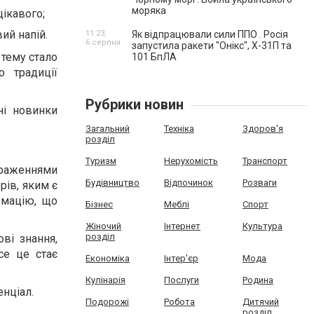
моряка
цікавого;
ий напій.
11:23,
Як відпрацювали сили ППО . Росія
6 серпня
запустила ракети "Онікс", Х-31П та
 тему стало
101 БпЛА
о традиції
Рубрики новин
ні новинки
Загальний
Техніка
Здоров'я
розділ
Туризм
Нерухомість
Транспорт
 враженнями
Будівництво
Відпочинок
Розваги
рів, яким є
рмацію, що
Бізнес
Меблі
Спорт
Жіночий
Інтернет
Культура
розділ
ві знання,
се це стає
Економіка
Інтер'єр
Мода
Кулінарія
Послуги
Родина
нціал.
Подорожі
Робота
Дитячий
розділ