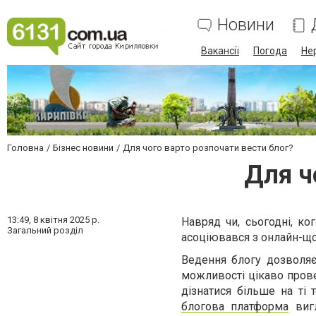
Новини
Вакансії
Погода
Не
Головна
Бізнес новини
Для чого варто розпочати вести блог?
Для ч
13:49,
8 квітня 2025 р.
Навряд чи, сьогодні, к
Загальний розділ
асоціювався з онлайн-що
Ведення блогу дозволяє
можливості цікаво прове
дізнатися більше на ті
блогова платформа
вигл