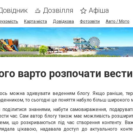
Довідник
Дозвілля
Афіша
рухомість
Карта міста
Довідкова
Фотозвіти
Авто / Мото
ого варто розпочати вести
огось можна здивувати веденням блогу. Якщо раніше, тер
денником, то сьогодні це поняття набуло більш широкого 
 поділитися знаннями, набути самовираження, подарувати
сти час. Сам автор блогу також має можливість розширит
 теми, що розкриваються під час створення контенту. Ва
ядала цікавою, надавала доступ до актуального конте