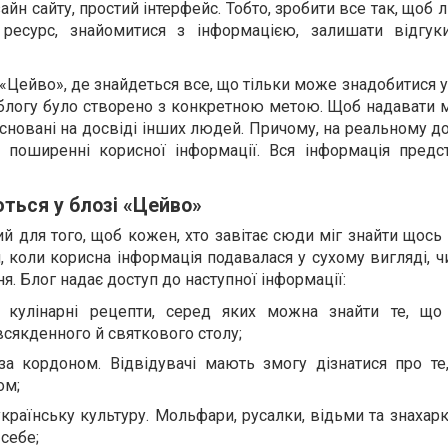
айн сайту, простий інтерфейс. Тобто, зробити все так, щоб
ресурс, знайомитися з інформацією, залишати відгуки
Цейво», де знайдеться все, що тільки може знадобитися 
 блогу було створено з конкретною метою. Щоб надавати 
асновані на досвіді інших людей. Причому, на реальному до
 поширенні корисної інформації. Вся інформація предс
ться у блозі «Цейво»
й для того, щоб кожен, хто завітає сюди міг знайти щось
, коли корисна інформація подавалася у сухому вигляді, ч
. Блог надає доступ до наступної інформації:
і кулінарні рецепти, серед яких можна знайти те, що
всякденного й святкового столу;
 за кордоном. Відвідувачі мають змогу дізнатися про те
ом;
країнську культуру. Мольфари, русалки, відьми та знахар
себе;