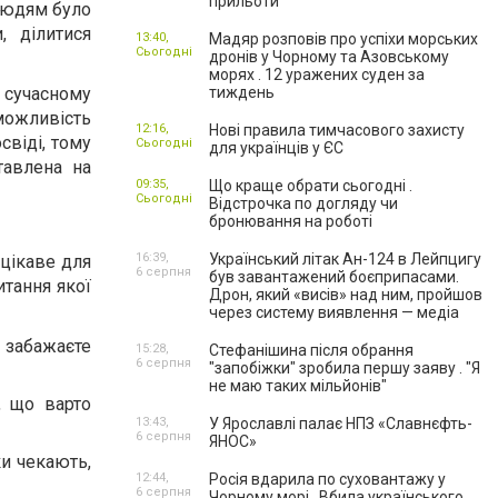
прильоти
 людям було
, ділитися
13:40,
Мадяр розповів про успіхи морських
Сьогодні
дронів у Чорному та Азовському
морях . 12 уражених суден за
у сучасному
тиждень
можливість
12:16,
Нові правила тимчасового захисту
свіді, тому
Сьогодні
для українців у ЄС
тавлена на
09:35,
Що краще обрати сьогодні .
Сьогодні
Відстрочка по догляду чи
бронювання на роботі
16:39,
Український літак Ан-124 в Лейпцигу
 цікаве для
6 серпня
був завантажений боєприпасами.
итання якої
Дрон, який «висів» над ним, пройшов
через систему виявлення — медіа
 забажаєте
15:28,
Стефанішина після обрання
6 серпня
"запобіжки" зробила першу заяву . "Я
не маю таких мільйонів"
, що варто
13:43,
У Ярославлі палає НПЗ «Славнєфть-
6 серпня
ЯНОС»
ки чекають,
12:44,
Росія вдарила по суховантажу у
6 серпня
Чорному морі . Вбила українського