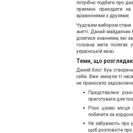
потрібно подбати про диз
приємно приходити на 
враженнями з друзями.
Чудовим вибором стане «
житті. Даний майданчик
ділитися знаннями, які з
головна мета полягає у
українській мові.
Теми, що розглядаю
Даний блог був створени
себе. Вже минули ті часи
не приносило задоволення
Представлені різн
приготувати для по
Різні цікаві місця
побачити за кордон
Не забувають про у
щоб розповісти про 