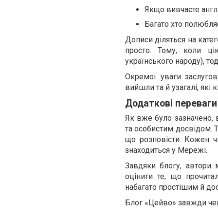
Якщо вивчаєте англі
Багато хто полюбляє
Дописи діляться на катег
просто. Тому, коли ці
українського народу), то
Окремої уваги заслугов
вийшли та й узагалі, які 
Додаткові переваги
Як вже було зазначено, 
та особистим досвідом. Т
що розповісти. Кожен ч
знаходиться у Мережі.
Завдяки блогу, автори м
оцінити те, що прочита
набагато простішим й дос
Блог «Цейво» завжди чек