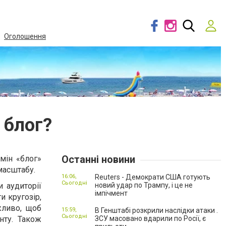
Оголошення
 блог?
Останні новини
мін «блог»
масштабу.
16:06,
Reuters - Демократи США готують
Сьогодні
 аудиторії
новий удар по Трампу, і це не
імпічмент
и кругозір,
жливо, щоб
15:59,
В Генштабі розкрили наслідки атаки .
Сьогодні
нту. Також
ЗСУ масовано вдарили по Росії, є