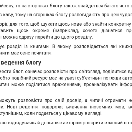
йську, то на сторінках блогу також знайдеться багато чого 
 каву, тому на сторінках блогу розповідають про цей чудов
орії, для того, щоб шукати щось нове або знайти конкретну
кавить щось окреме (наприклад, хочете дізнатися пр
ді можна одразу перейти до цього розділу.
ує розділ із книгами. В якому розповідається які книж
книги має сенс почитати.
 ведення блогу
вести блог, означає розповісти про світогляд, поділитися
обто подібний ресурс має на увазі суб’єктивні погляди авто
итач може поділитися враженнями, проаналізувати інфо
ожуть розповісти про свій досвід, а читачі отримати но
ли. Нові рецепти, подорожі, вивчення іноземних мов, в
тупнішим, коли подається у цікавому вигляді.
ає відвідувачів й дозволяє авторам розкрити власний поте