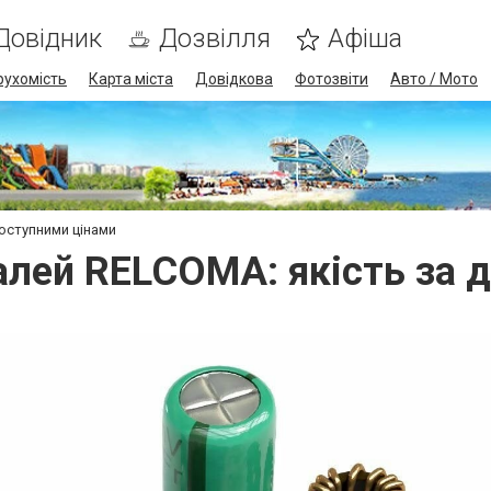
Довідник
Дозвілля
Афіша
рухомість
Карта міста
Довідкова
Фотозвіти
Авто / Мото
оступними цінами
алей RELCOMA: якість за 