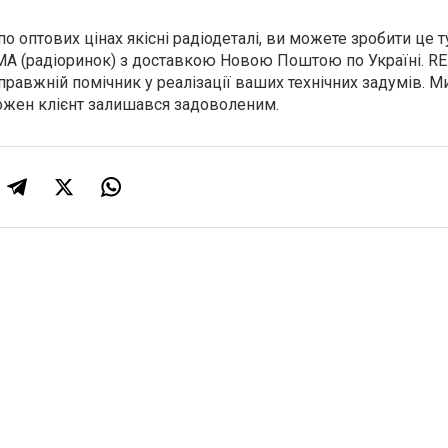
о оптових цінах якісні радіодеталі, ви можете зробити це т
A (радіоринок) з доставкою Новою Поштою по Україні. R
справжній помічник у реалізації ваших технічних задумів. М
кожен клієнт залишався задоволеним.