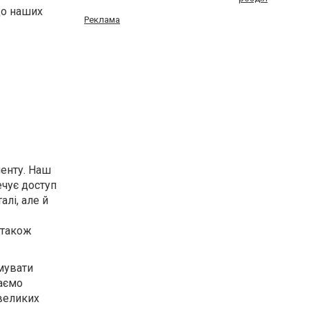
до наших
Реклама
енту. Наш
ечує доступ
алі, але й
 також
имувати
даємо
великих