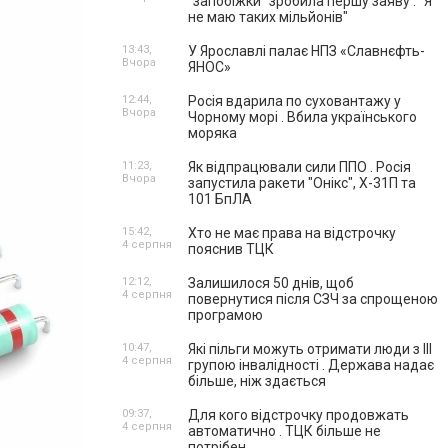
"запобіжки" зробила першу заяву . "Я
не маю таких мільйонів"
13:43,
У Ярославлі палає НПЗ «Славнєфть-
Вчора
ЯНОС»
12:44,
Росія вдарила по суховантажу у
Вчора
Чорному морі . Вбила українського
моряка
11:23,
Як відпрацювали сили ППО . Росія
Вчора
запустила ракети "Онікс", Х-31П та
101 БпЛА
15:42,
Хто не має права на відстрочку
4 серпня
пояснив ТЦК
12:12,
Залишилося 50 днів, щоб
4 серпня
повернутися після СЗЧ за спрощеною
програмою
10:47,
Які пільги можуть отримати люди з III
4 серпня
групою інвалідності . Держава надає
більше, ніж здається
09:37,
Для кого відстрочку продовжать
4 серпня
автоматично . ТЦК більше не
потрібен