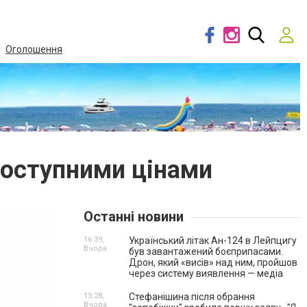
Оголошення
доступними цінами
Останні новини
16:39,
Український літак Ан-124 в Лейпцигу
Вчора
був завантажений боєприпасами.
Дрон, який «висів» над ним, пройшов
через систему виявлення — медіа
15:28,
Стефанішина після обрання
Вчора