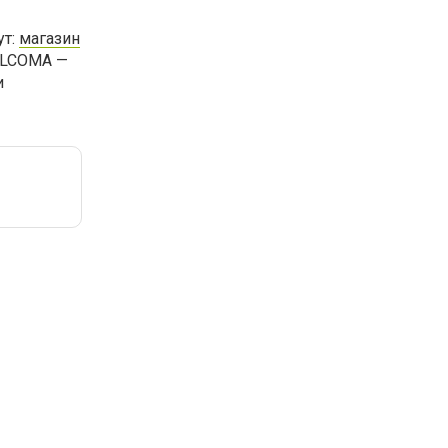
ут:
магазин
ELCOMA —
и