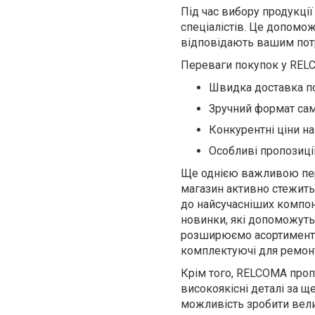
Під час вибору продукці
спеціалістів. Це допомож
відповідають вашим пот
Переваги покупок у REL
Швидка доставка по
Зручний формат са
Конкурентні ціни н
Особливі пропозиції
Ще однією важливою пер
магазин активно стежить 
до найсучасніших компоне
новинки, які допоможуть 
розширюємо асортимент, 
комплектуючі для ремонт
Крім того, RELCOMA проп
високоякісні деталі за щ
можливість зробити вели