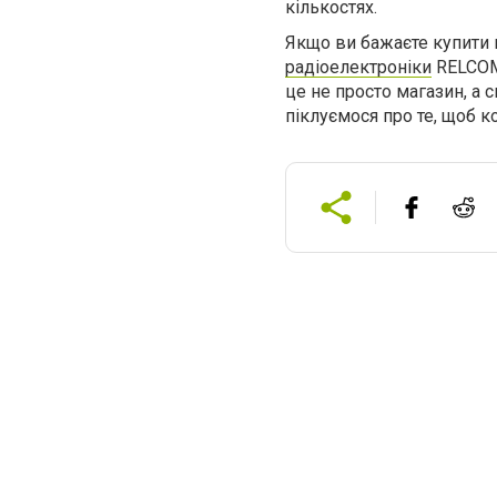
кількостях.
Якщо ви бажаєте купити п
радіоелектроніки
RELCOM
це не просто магазин, а 
піклуємося про те, щоб 