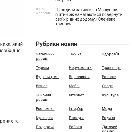
08:59,
Як родини захисників Маріуполя
4 серпня
пʼятий рік намагаються повернути
своїх рідних додому.«Оленівка
триває»
Рубрики новин
ника, який
необхідне
Загальний
Техніка
Здоров'я
розділ
Туризм
Нерухомість
Транспорт
Будівництво
Відпочинок
Розваги
Бізнес
Меблі
Спорт
Жіночий
Інтернет
Культура
розділ
Економіка
Інтер'єр
Мода
Кулінарія
Послуги
Родина
рених та
Подорожі
Робота
Дитячий
розділ