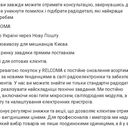
ї ви завжди можете отримати консультацію, звернувшись 
е уникнути помилок і підібрати радіодеталі, які найкраще
ребам.
COMA:
 Україні через Нову Пошту.
мовивозу для мешканців Києва.
а ринку завдяки прямим поставкам.
 для оптових клієнтів.
евагою покупок у RELCOMA є постійне оновлення асортим
за новими тенденціями в світі радіоелектроніки та забезп
нтів. У нас ви можете знайти не тільки стандартні радіодет
реалізувати найскладніші технічні завдання. Ми постійно
включаючи нові типи мікросхем, світлодіодних модулів, а
у та налаштування електронних пристроїв.
онує регулярні знижки та акції, що дозволяє клієнтам отр
е вигіднішими цінами. Для професіоналів і аматорів ми на
кий вибір товарів не лише поодинокими одиницями, а й у 