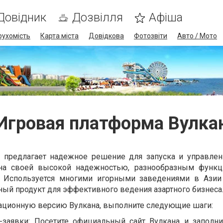
Довідник
Дозвілля
Афіша
рухомість
Карта міста
Довідкова
Фотозвіти
Авто / Мото
Игровая платформа Вулка
н предлагает надежное решение для запуска и управлен
тна своей высокой надежностью, разнообразным функ
 Используется многими игорными заведениями в Азии
ный продукт для эффективного ведения азартного бизнеса
ационную версию Вулкана, выполните следующие шаги:
-заявки: Посетите официальный сайт Вулкана и заполни