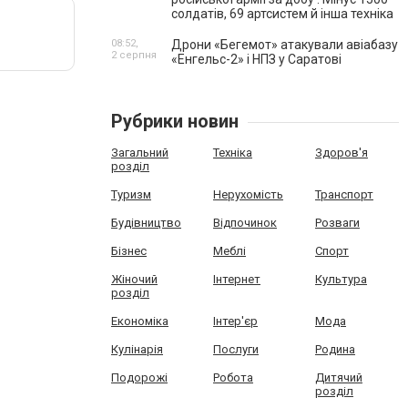
солдатів, 69 артсистем й інша техніка
08:52,
Дрони «Бегемот» атакували авіабазу
2 серпня
«Енгельс-2» і НПЗ у Саратові
Рубрики новин
Загальний
Техніка
Здоров'я
розділ
Туризм
Нерухомість
Транспорт
Будівництво
Відпочинок
Розваги
Бізнес
Меблі
Спорт
Жіночий
Інтернет
Культура
розділ
Економіка
Інтер'єр
Мода
Кулінарія
Послуги
Родина
Подорожі
Робота
Дитячий
розділ