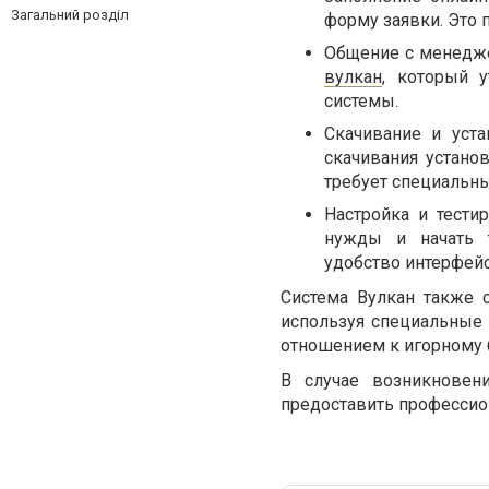
Загальний розділ
форму заявки. Это 
Общение с менедже
вулкан
, который 
системы.
Скачивание и уста
скачивания устано
требует специальны
Настройка и тести
нужды и начать т
удобство интерфейс
Система Вулкан также 
используя специальные
отношением к игорному 
В случае возникновен
предоставить професси