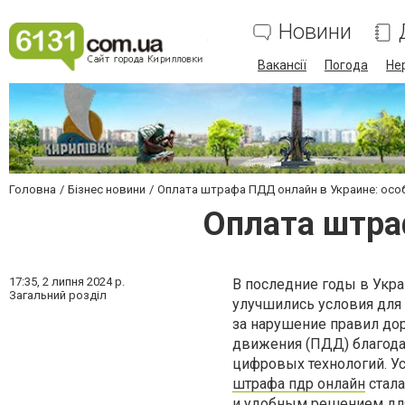
Новини
Вакансії
Погода
Не
Головна
Бізнес новини
Оплата штрафа ПДД онлайн в Украине: осо
Оплата штра
17:35,
2 липня 2024 р.
В последние годы в Укра
Загальний розділ
улучшились условия для
за нарушение правил до
движения (ПДД) благод
цифровых технологий. У
штрафа пдр онлайн
стал
и удобным решением для