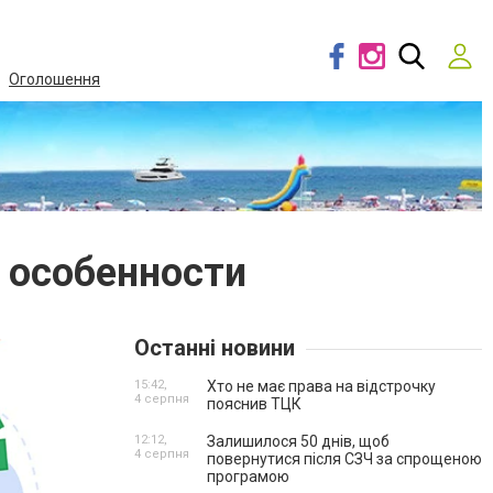
Оголошення
 особенности
Останні новини
15:42,
Хто не має права на відстрочку
4 серпня
пояснив ТЦК
12:12,
Залишилося 50 днів, щоб
4 серпня
повернутися після СЗЧ за спрощеною
програмою