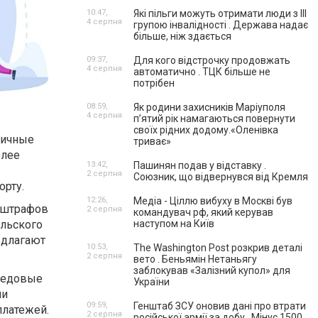
10:47,
Які пільги можуть отримати люди з III
4 серпня
групою інвалідності . Держава надає
більше, ніж здається
09:37,
Для кого відстрочку продовжать
4 серпня
автоматично . ТЦК більше не
потрібен
08:59,
Як родини захисників Маріуполя
4 серпня
пʼятий рік намагаються повернути
своїх рідних додому.«Оленівка
зличные
триває»
олее
13:42,
Пашинян подав у відставку .
2 серпня
Союзник, що відвернувся від Кремля
орту.
12:26,
Медіа - Ціллю вибуху в Москві був
е штрафов
2 серпня
командувач рф, який керував
ельского
наступом на Київ
едлагают
10:53,
The Washington Post розкрив деталі
2 серпня
вето . Беньямін Нетаньягу
заблокував «Залізний купол» для
редовые
України
ии
09:59,
Генштаб ЗСУ оновив дані про втрати
платежей.
2 серпня
російської армії за добу . Мінус 1500