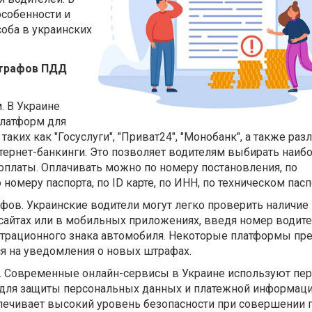
особенности и
оба в украинских
штрафов ПДД
. В Украине
латформ для
аких как "Госуслуги", "Приват24", "Монобанк", а также ра
тернет-банкинги. Это позволяет водителям выбирать наиб
оплаты. Оплачивать можно по номеру постановления, по
номеру паспорта, по ID карте, по ИНН, по техническом пасп
фов. Украинские водители могут легко проверить наличи
сайтах или в мобильных приложениях, введя номер водит
страционного знака автомобиля. Некоторые платформы пр
я на уведомления о новых штрафах.
. Современные онлайн-сервисы в Украине используют пе
для защиты персональных данных и платежной информац
спечивает высокий уровень безопасности при совершении 