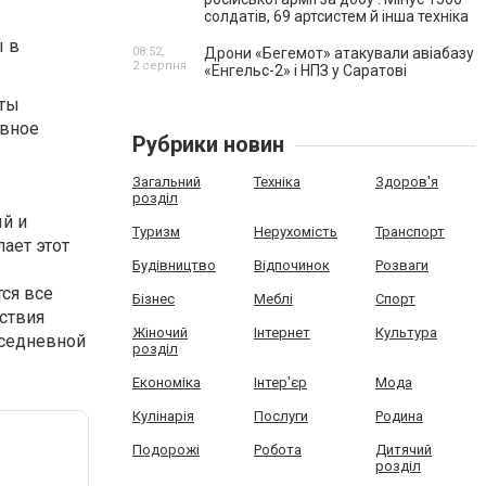
солдатів, 69 артсистем й інша техніка
ы в
08:52,
Дрони «Бегемот» атакували авіабазу
2 серпня
«Енгельс-2» і НПЗ у Саратові
аты
ивное
Рубрики новин
Загальний
Техніка
Здоров'я
розділ
й и
Туризм
Нерухомість
Транспорт
ает этот
Будівництво
Відпочинок
Розваги
ся все
Бізнес
Меблі
Спорт
ствия
Жіночий
Інтернет
Культура
вседневной
розділ
Економіка
Інтер'єр
Мода
Кулінарія
Послуги
Родина
Подорожі
Робота
Дитячий
розділ