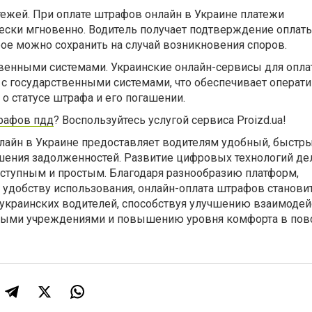
тежей. При оплате штрафов онлайн в Украине платежи
ески мгновенно. Водитель получает подтверждение оплат
ое можно сохранить на случай возникновения споров.
твенными системами. Украинские онлайн-сервисы для опл
с государственными системами, что обеспечивает операт
о статусе штрафа и его погашении.
рафов пдд
? Воспользуйтесь услугой сервиса Proizd.ua!
айн в Украине предоставляет водителям удобный, быстры
шения задолженностей. Развитие цифровых технологий дел
ступным и простым. Благодаря разнообразию платформ,
 удобству использования, онлайн-оплата штрафов становит
 украинских водителей, способствуя улучшению взаимодей
нными учреждениями и повышению уровня комфорта в по