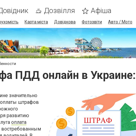
Довідник
Дозвілля
Афіша
рухомість
Карта міста
Довідкова
Фотозвіти
Авто / Мото
бенности
фа ПДД онлайн в Украине:
ине значительно
 оплаты штрафов
рожного
аря развитию
слуга
оплата
а востребованным
 водителей. В