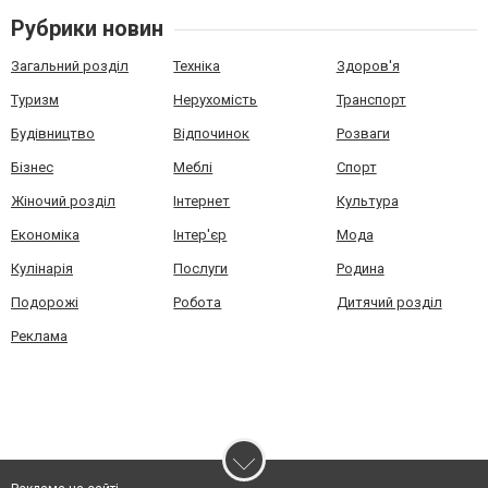
Рубрики новин
Загальний розділ
Техніка
Здоров'я
Туризм
Нерухомість
Транспорт
Будівництво
Відпочинок
Розваги
Бізнес
Меблі
Спорт
Жіночий розділ
Інтернет
Культура
Економіка
Інтер'єр
Мода
Кулінарія
Послуги
Родина
Подорожі
Робота
Дитячий розділ
Реклама