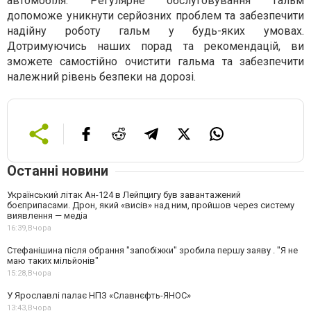
автомобіля. Регулярне обслуговування гальм
допоможе уникнути серйозних проблем та забезпечити
надійну роботу гальм у будь-яких умовах.
Дотримуючись наших порад та рекомендацій, ви
зможете самостійно очистити гальма та забезпечити
належний рівень безпеки на дорозі.
Останні новини
Український літак Ан-124 в Лейпцигу був завантажений
боєприпасами. Дрон, який «висів» над ним, пройшов через систему
виявлення — медіа
16:39,
Вчора
Стефанішина після обрання "запобіжки" зробила першу заяву . "Я не
маю таких мільйонів"
15:28,
Вчора
У Ярославлі палає НПЗ «Славнєфть-ЯНОС»
13:43,
Вчора