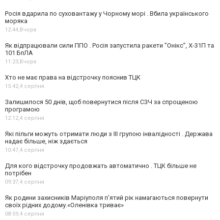
Росія вдарила по суховантажу у Чорному морі . Вбила українського
моряка
12:44,
Вчора
Як відпрацювали сили ППО . Росія запустила ракети "Онікс", Х-31П та
101 БпЛА
11:23,
Вчора
Хто не має права на відстрочку пояснив ТЦК
15:42,
4 серпня
Залишилося 50 днів, щоб повернутися після СЗЧ за спрощеною
програмою
12:12,
4 серпня
Які пільги можуть отримати люди з III групою інвалідності . Держава
надає більше, ніж здається
10:47,
4 серпня
Для кого відстрочку продовжать автоматично . ТЦК більше не
потрібен
09:37,
4 серпня
Як родини захисників Маріуполя пʼятий рік намагаються повернути
своїх рідних додому.«Оленівка триває»
08:59,
4 серпня