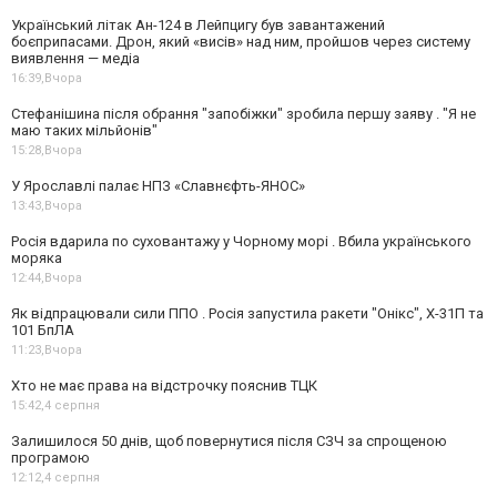
Український літак Ан-124 в Лейпцигу був завантажений
боєприпасами. Дрон, який «висів» над ним, пройшов через систему
виявлення — медіа
16:39,
Вчора
Стефанішина після обрання "запобіжки" зробила першу заяву . "Я не
маю таких мільйонів"
15:28,
Вчора
У Ярославлі палає НПЗ «Славнєфть-ЯНОС»
13:43,
Вчора
Росія вдарила по суховантажу у Чорному морі . Вбила українського
моряка
12:44,
Вчора
Як відпрацювали сили ППО . Росія запустила ракети "Онікс", Х-31П та
101 БпЛА
11:23,
Вчора
Хто не має права на відстрочку пояснив ТЦК
15:42,
4 серпня
Залишилося 50 днів, щоб повернутися після СЗЧ за спрощеною
програмою
12:12,
4 серпня