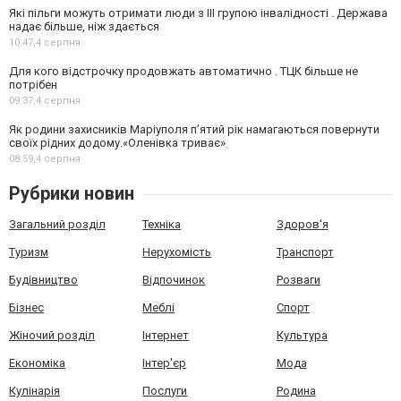
Які пільги можуть отримати люди з III групою інвалідності . Держава
надає більше, ніж здається
10:47,
4 серпня
Для кого відстрочку продовжать автоматично . ТЦК більше не
потрібен
09:37,
4 серпня
Як родини захисників Маріуполя пʼятий рік намагаються повернути
своїх рідних додому.«Оленівка триває»
08:59,
4 серпня
Рубрики новин
Загальний розділ
Техніка
Здоров'я
Туризм
Нерухомість
Транспорт
Будівництво
Відпочинок
Розваги
Бізнес
Меблі
Спорт
Жіночий розділ
Інтернет
Культура
Економіка
Інтер'єр
Мода
Кулінарія
Послуги
Родина