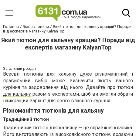
Головна
Бізнес новини
Який тютюн для кальяну кращий? Поради
від експертів магазину KalyanTop
Який тютюн для кальяну кращий? Поради від
експертів магазину KalyanTop
Загальний розділ
Всесвіт тютюнів для кальяну дуже різноманітний, і
правильний вибір може визначити якість вашого
куріння та задоволення від нього. Давайте про
тютюн
для кальяну
разом з експертами, щоб ви змогли обрати
найкращий варіант для свого власного куріння.
Різноманіття тютюнів для кальяну
Традиційний тютюн
Традиційний тютюн для кальяну — це справжня класика.
Його виготовляють із високоякісного тютюну, додаючи