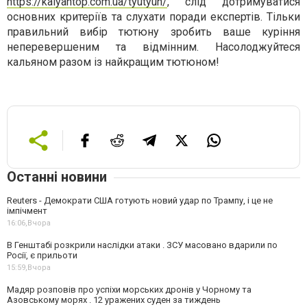
https://kalyantop.com.ua/tyutyun/
, слід дотримуватися
основних критеріїв та слухати поради експертів. Тільки
правильний вибір тютюну зробить ваше куріння
неперевершеним та відмінним. Насолоджуйтеся
кальяном разом із найкращим тютюном!
Останні новини
Reuters - Демократи США готують новий удар по Трампу, і це не
імпічмент
16:06,
Вчора
В Генштабі розкрили наслідки атаки . ЗСУ масовано вдарили по
Росії, є прильоти
15:59,
Вчора
Мадяр розповів про успіхи морських дронів у Чорному та
Азовському морях . 12 уражених суден за тиждень