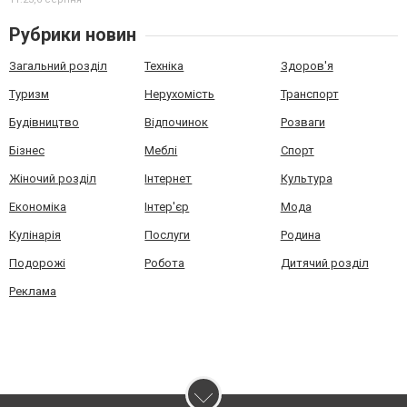
Рубрики новин
Загальний розділ
Техніка
Здоров'я
Туризм
Нерухомість
Транспорт
Будівництво
Відпочинок
Розваги
Бізнес
Меблі
Спорт
Жіночий розділ
Інтернет
Культура
Економіка
Інтер'єр
Мода
Кулінарія
Послуги
Родина
Подорожі
Робота
Дитячий розділ
Реклама