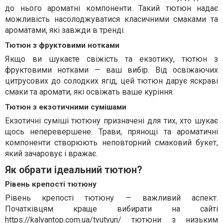
до нього ароматні компоненти. Такий тютюн надає
можливість насолоджуватися класичними смаками та
ароматами, які завжди в тренді.
Тютюн з фруктовими нотками
Якщо ви шукаєте свіжість та екзотику, тютюн з
фруктовими нотками — ваш вибір. Від освіжаючих
цитрусових до солодких ягід, цей тютюн дарує яскраві
смаки та аромати, які освіжать ваше куріння.
Тютюн з екзотичними сумішами
Екзотичні суміші тютюну призначені для тих, хто шукає
щось неперевершене. Трави, прянощі та ароматичні
компоненти створюють неповторний смаковий букет,
який зачаровує і вражає.
Як обрати ідеальний тютюн?
Рівень крепості тютюну
Рівень крепості тютюну — важливий аспект.
Початківцям краще вибирати на сайті
https://kalyantop.com.ua/tyutyun/
тютюни з низьким