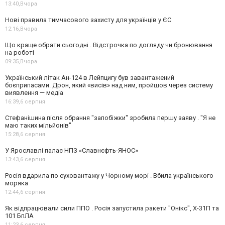
13:40,
Вчора
Нові правила тимчасового захисту для українців у ЄС
12:16,
Вчора
Що краще обрати сьогодні . Відстрочка по догляду чи бронювання
на роботі
09:35,
Вчора
Український літак Ан-124 в Лейпцигу був завантажений
боєприпасами. Дрон, який «висів» над ним, пройшов через систему
виявлення — медіа
16:39,
6 серпня
Стефанішина після обрання "запобіжки" зробила першу заяву . "Я не
маю таких мільйонів"
15:28,
6 серпня
У Ярославлі палає НПЗ «Славнєфть-ЯНОС»
13:43,
6 серпня
Росія вдарила по суховантажу у Чорному морі . Вбила українського
моряка
12:44,
6 серпня
Як відпрацювали сили ППО . Росія запустила ракети "Онікс", Х-31П та
101 БпЛА
11:23,
6 серпня