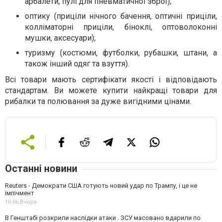
арбалети, пулі для пневматичної зброї);
оптику (приціли нічного бачення, оптичні приціли,
колліматорні приціли, біноклі, оптоволоконні
мушки, аксесуари);
туризму (костюми, футболки, рубашки, штани, а
також інший одяг та взуття).
Всі товари мають сертифікати якості і відповідають
стандартам. Ви можете купити найкращі товари для
рибалки та полювання за дуже вигідними цінами.
Останні новини
Reuters - Демократи США готують новий удар по Трампу, і це не
імпічмент
16:06,
Вчора
В Генштабі розкрили наслідки атаки . ЗСУ масовано вдарили по