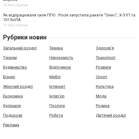
12:44,
6 серпня
Як відпрацювали сили ППО . Росія запустила ракети "Онікс", Х-31П та
101 БпЛА
11:23,
6 серпня
Рубрики новин
Загальний розділ
Техніка
Здоров'я
Туризм
Нерухомість
Транспорт
Будівництво
Відпочинок
Розваги
Бізнес
Меблі
Спорт
Жіночий розділ
Інтернет
Культура
Економіка
Інтер'єр
Мода
Кулінарія
Послуги
Родина
Подорожі
Робота
Дитячий розділ
Реклама