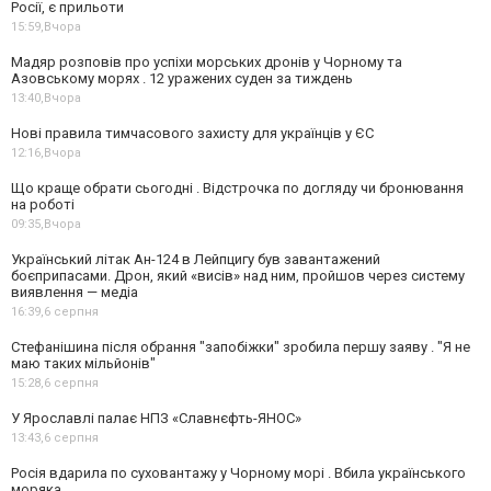
Росії, є прильоти
15:59,
Вчора
Мадяр розповів про успіхи морських дронів у Чорному та
Азовському морях . 12 уражених суден за тиждень
13:40,
Вчора
Нові правила тимчасового захисту для українців у ЄС
12:16,
Вчора
Що краще обрати сьогодні . Відстрочка по догляду чи бронювання
на роботі
09:35,
Вчора
Український літак Ан-124 в Лейпцигу був завантажений
боєприпасами. Дрон, який «висів» над ним, пройшов через систему
виявлення — медіа
16:39,
6 серпня
Стефанішина після обрання "запобіжки" зробила першу заяву . "Я не
маю таких мільйонів"
15:28,
6 серпня
У Ярославлі палає НПЗ «Славнєфть-ЯНОС»
13:43,
6 серпня
Росія вдарила по суховантажу у Чорному морі . Вбила українського
моряка