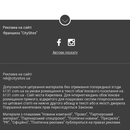
Реклама на сайті
Франшиза "CitySites"
Автори проєкту
Реклама на сайті:
rek@citysites.ua
Допускається цитування матеріалів без отримання попередньої згоди
6131.com.ua за умови розміщення в тексті обов'язкового посилання на
6131.com.ua - Сайт міста Кирилівка. Для інтернет-видань обов'язкове
розміщення прямого, відкритого для пошукових систем гіперпосилання
на цитовані статті не нижче другого абзацу в тексті або в якості джерела.
Порушення виняткових прав переслідується Законом.
Матеріали з плашками "Новини компаній", "Промо", "Партнерський
матеріал", "Партнерський спецпроєкт", "Політичні новини", "Пресреліз",
"PR", "Офіційно", "Політична реклама" публікуються на правах реклами.