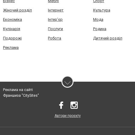
Бізнес
Меблі
Спорт
Жіночий розділ
Інтернет
Культура
Економіка
Інтер'єр
Мода
Кулінарія
Послуги
Родина
Подорожі
Робота
Дитячий розділ
Реклама
Реклама на сайті
Франшиза "CitySites"
Автори проєкту