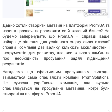
Давно хотіли створити магазин на платформі Prom.UA та
нарешті розпочати розвивати свій власний бізнес? Не
будемо заперечувати, що Prom.UA – справді ваше
найкраще рішення для успішного старту своєї власної
справи. Компанія дає велику кількість можливостей і
інструментів для розвитку, але все ж варто пам'ятати
про необхідність просування задля підвищення
результатів.
Нагадаємо
, що ефективним просуванням сьогодні
займаються саме спеціалісти компанії Prom.Solutions.
Це сучасна українська компанія, яка вузько
спеціалізується на просуванні магазинів, котрі були
створені на платформі Prom.UA.