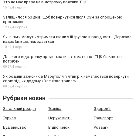
Хто не має права на відстрочку пояснив ТЦК
15:42,
4 серпня
Залишилося 50 днів, щоб повернутися після СЗЧ за спрощеною
програмою
12:12,
4 серпня
Які пільги можуть отримати люди з III групою інвалідності . Держава
надає більше, ніж здається
10:47,
4 серпня
Для кого відстрочку продовжать автоматично . ТЦК більше не
потрібен
09:37,
4 серпня
Як родини захисників Маріуполя пʼятий рік намагаються повернути
своїх рідних додому.«Оленівка триває»
08:59,
4 серпня
Рубрики новин
Загальний розділ
Техніка
Здоров'я
Туризм
Нерухомість
Транспорт
Будівництво
Відпочинок
Розваги