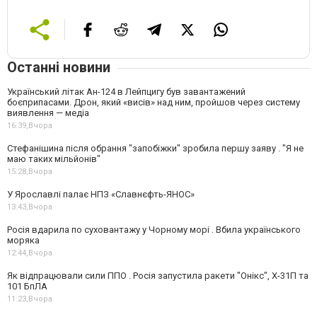
Останні новини
Український літак Ан-124 в Лейпцигу був завантажений
боєприпасами. Дрон, який «висів» над ним, пройшов через систему
виявлення — медіа
16:39,
Вчора
Стефанішина після обрання "запобіжки" зробила першу заяву . "Я не
маю таких мільйонів"
15:28,
Вчора
У Ярославлі палає НПЗ «Славнєфть-ЯНОС»
13:43,
Вчора
Росія вдарила по суховантажу у Чорному морі . Вбила українського
моряка
12:44,
Вчора
Як відпрацювали сили ППО . Росія запустила ракети "Онікс", Х-31П та
101 БпЛА
11:23,
Вчора