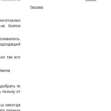
Реклама
изготовлен
не боятся
оливалось.
одходящей
ко так его
ланча.
добрать те
 пользу от
ыш никогда
ить разные