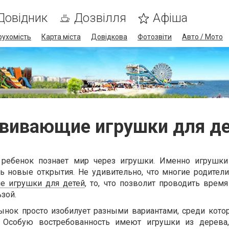
Довідник
Дозвілля
Афіша
рухомість
Карта міста
Довідкова
Фотозвіти
Авто / Мото
вивающие игрушки для д
 ребенок познает мир через игрушки. Именно игрушки
ь новые открытия. Не удивительно, что многие родители
е игрушки для детей
, то, что позволит проводить время
ьзой.
рынок просто изобилует разными вариантами, среди кот
я. Особую востребованность имеют игрушки из дерева