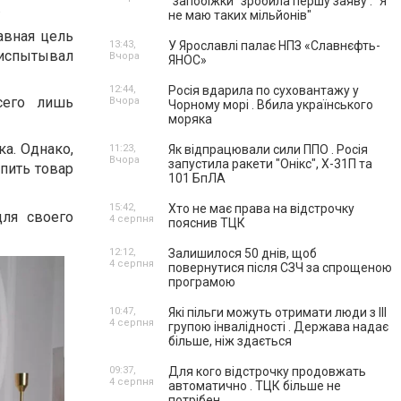
"запобіжки" зробила першу заяву . "Я
.
не маю таких мільйонів"
авная цель
13:43,
У Ярославлі палає НПЗ «Славнєфть-
 испытывал
Вчора
ЯНОС»
12:44,
Росія вдарила по суховантажу у
сего лишь
Вчора
Чорному морі . Вбила українського
моряка
а. Однако,
11:23,
Як відпрацювали сили ППО . Росія
Вчора
запустила ракети "Онікс", Х-31П та
пить товар
101 БпЛА
15:42,
Хто не має права на відстрочку
ля своего
4 серпня
пояснив ТЦК
12:12,
Залишилося 50 днів, щоб
4 серпня
повернутися після СЗЧ за спрощеною
програмою
10:47,
Які пільги можуть отримати люди з III
4 серпня
групою інвалідності . Держава надає
більше, ніж здається
09:37,
Для кого відстрочку продовжать
4 серпня
автоматично . ТЦК більше не
потрібен