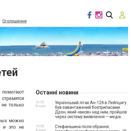
Оголошення
етей
Останні новини
 помогают
 стремятся
16:39,
Український літак Ан-124 в Лейпцигу
 не только
Вчора
був завантажений боєприпасами.
Дрон, який «висів» над ним, пройшов
через систему виявлення — медіа
орых можно
, и это не
15:28,
Стефанішина після обрання
Вчора