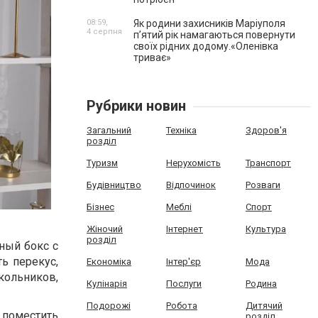
08:59,
Як родини захисників Маріуполя
4 серпня
пʼятий рік намагаються повернути
своїх рідних додому.«Оленівка
триває»
Рубрики новин
Загальний
Техніка
Здоров'я
розділ
Туризм
Нерухомість
Транспорт
Будівництво
Відпочинок
Розваги
Бізнес
Меблі
Спорт
Жіночий
Інтернет
Культура
розділ
ный бокс с
ь перекус,
Економіка
Інтер'єр
Мода
кольников,
Кулінарія
Послуги
Родина
Подорожі
Робота
Дитячий
о поместить
розділ