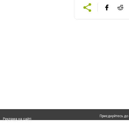
Приєднуйтесь до 
Реклама на сайті
Франшиза "CitySites"
Автори проєкту