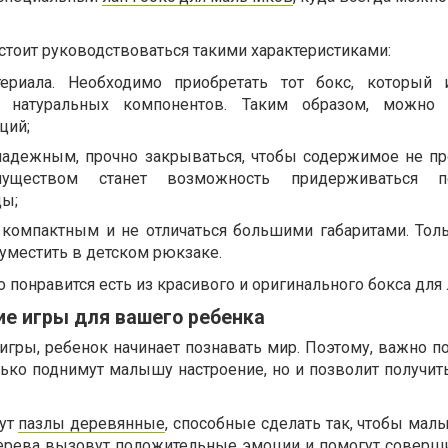
 стоит руководствоваться такими характеристиками:
териала. Необходимо приобретать тот бокс, который 
з натуральных компонентов. Таким образом, можно 
ций;
надежным, прочно закрываться, чтобы содержимое не пр
уществом станет возможность придерживаться п
ды;
компактным и не отличаться большими габаритами. Толь
уместить в детском рюкзаке.
 понравится есть из красивого и оригинального бокса для 
е игры для вашего ребенка
гры, ребенок начинает познавать мир. Поэтому, важно по
ько поднимут малышу настроение, но и позволит получить
нут
пазлы деревянные
, способные сделать так, чтобы мал
дерева вызовут положительные эмоции и помогут соверш