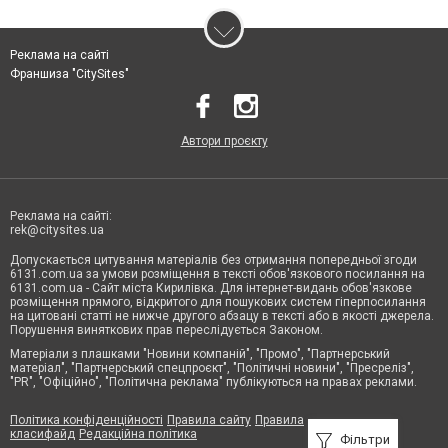
Реклама на сайті
Франшиза "CitySites"
Автори проєкту
Реклама на сайті:
rek@citysites.ua
Допускається цитування матеріалів без отримання попередньої згоди
6131.com.ua за умови розміщення в тексті обов'язкового посилання на
6131.com.ua - Сайт міста Кирилівка. Для інтернет-видань обов'язкове
розміщення прямого, відкритого для пошукових систем гіперпосилання
на цитовані статті не нижче другого абзацу в тексті або в якості джерела.
Порушення виняткових прав переслідується Законом.
Матеріали з плашками "Новини компаній", "Промо", "Партнерський
матеріал", "Партнерський спецпроєкт", "Політичні новини", "Пресреліз",
"PR", "Офіційно", "Політична реклама" публікуються на правах реклами.
Політика конфіденційності
Правила сайту
Правила
класифайд
Редакційна політика
Фільтри