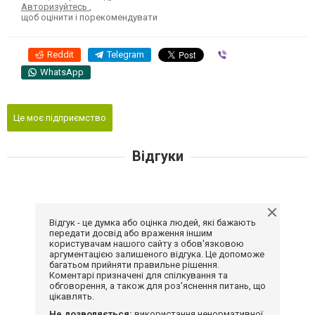
Авторизуйтесь
,
щоб оцінити і порекомендувати
Reddit
Telegram
Viber
WhatsApp
Це моє підприємство
Відгуки
Відгук - це думка або оцінка людей, які бажають
передати досвід або враження іншим
користувачам нашого сайту з обов'язковою
аргументацією залишеного відгука. Це допоможе
багатьом прийняти правильне рішення.
Коментарі призначені для спілкування та
обговорення, а також для роз'яснення питань, що
цікавлять.
Не дозволяється:
використання ненормативної