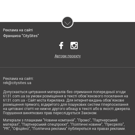
Реклама на сайті
Франшиза "CitySites"
Автори проєкту
Реклама на сайті:
rek@citysites.ua
Допускається цитування матеріалів без отримання попередньої згоди
6131.com.ua за умови розміщення в тексті обов'язкового посилання на
6131.com.ua - Сайт міста Кирилівка. Для інтернет-видань обов'язкове
розміщення прямого, відкритого для пошукових систем гіперпосилання
на цитовані статті не нижче другого абзацу в тексті або в якості джерела.
Порушення виняткових прав переслідується Законом.
Матеріали з плашками "Новини компаній", "Промо", "Партнерський
матеріал", "Партнерський спецпроєкт", "Політичні новини", "Пресреліз",
"PR", "Офіційно", "Політична реклама" публікуються на правах реклами.