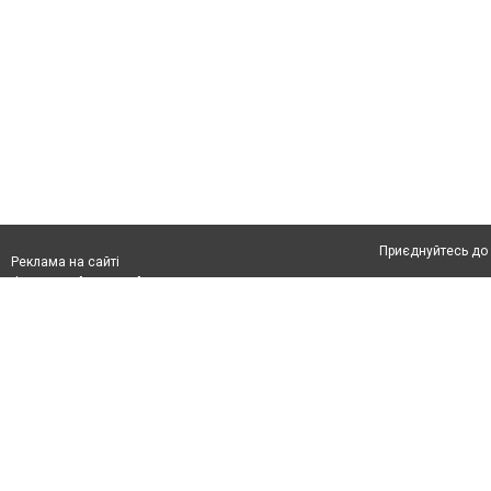
Приєднуйтесь до 
Реклама на сайті
Франшиза "CitySites"
Автори проєкту
Реклама на сайті:
Допускається цит
rek@citysites.ua
тексті обов'язко
розміщення прямо
абзацу в тексті 
Матеріали з плаш
"Політичні новини