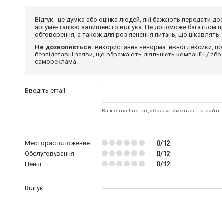
Відгук - це думка або оцінка людей, які бажають передати 
аргументацією залишеного відгука. Це допоможе багатьом пр
обговорення, а також для роз'яснення питань, що цікавлять.
Не дозволяється:
використання ненормативної лексики, по
безпідставні заяви, що ображають діяльність компанії і / або
самореклама.
Введіть email:
Ваш e-mail не відображатиметься на сайті
Месторасположение
0/12
Обслуговування
0/12
Цены
0/12
Відгук: