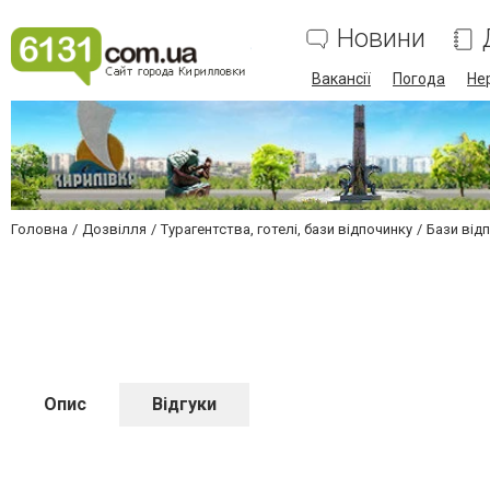
Новини
Вакансії
Погода
Не
Головна
Дозвілля
Турагентства, готелі, бази відпочинку
Бази відп
Опис
Відгуки