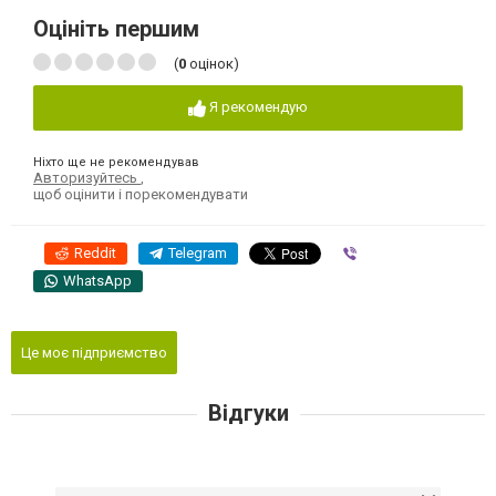
Оцініть першим
(
0
оцінок)
Я рекомендую
Ніхто ще не рекомендував
Авторизуйтесь
,
щоб оцінити і порекомендувати
Reddit
Telegram
Viber
WhatsApp
Це моє підприємство
Відгуки