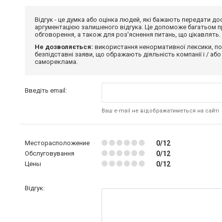
Відгук - це думка або оцінка людей, які бажають передати 
аргументацією залишеного відгука. Це допоможе багатьом пр
обговорення, а також для роз'яснення питань, що цікавлять.
Не дозволяється:
використання ненормативної лексики, по
безпідставні заяви, що ображають діяльність компанії і / або
самореклама.
Введіть email:
Ваш e-mail не відображатиметься на сайті
Месторасположение
0/12
Обслуговування
0/12
Цены
0/12
Відгук: