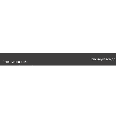
Приєднуйтесь до 
Реклама на сайті
Франшиза "CitySites"
Автори проєкту
Реклама на сайті:
Допускається цит
rek@citysites.ua
тексті обов'язко
розміщення прямо
абзацу в тексті 
Матеріали з плаш
"Політичні новини