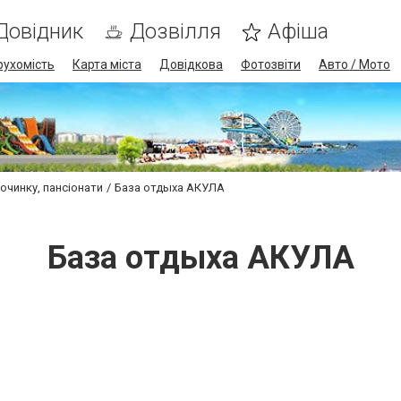
Довідник
Дозвілля
Афіша
рухомість
Карта міста
Довідкова
Фотозвіти
Авто / Мото
очинку, пансіонати
База отдыха АКУЛА
База отдыха АКУЛА