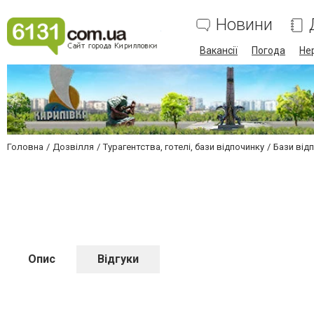
Новини
Вакансії
Погода
Не
Головна
Дозвілля
Турагентства, готелі, бази відпочинку
Бази відп
Опис
Відгуки