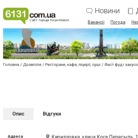
Новини
Вакансії
Погода
Не
Головна
Дозвілля
Ресторани, кафе, піцерії, суші
Фаст фуд і закусо
Опис
Відгуки
Адреса
Кирилловка, улица Коса Пересыпь, 