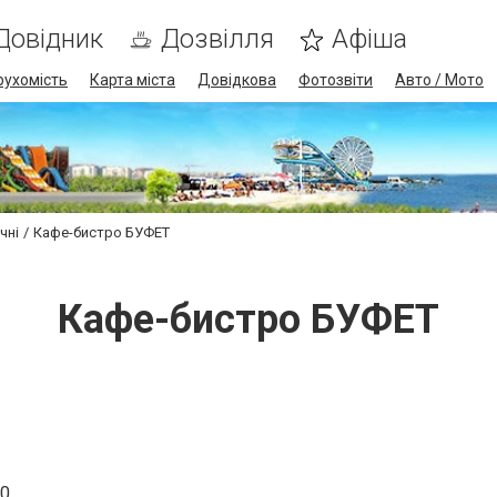
Довідник
Дозвілля
Афіша
рухомість
Карта міста
Довідкова
Фотозвіти
Авто / Мото
чні
Кафе-бистро БУФЕТ
Кафе-бистро БУФЕТ
10