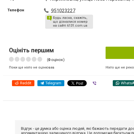
Телефон
951023227
Будь ласка, скажіть,
що дізналися номер
на сайті 6131.com.ua
Оцініть першим
(
0
оцінок)
Ніхто ще не рек
Поки ще ніхто не оцінював
Reddit
Telegram
Viber
Whats
Відгук - це думка або оцінка людей, які бажають передати 
аргументацією залишеного відгука. Це допоможе багатьом пр