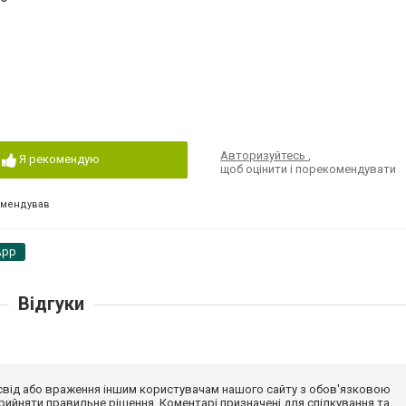
Авторизуйтесь
,
Я рекомендую
щоб оцінити і порекомендувати
омендував
App
Відгуки
досвід або враження іншим користувачам нашого сайту з обов'язковою
ийняти правильне рішення. Коментарі призначені для спілкування та