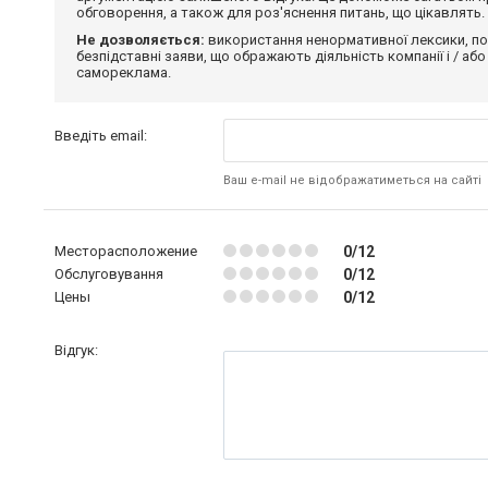
обговорення, а також для роз'яснення питань, що цікавлять.
Не дозволяється:
використання ненормативної лексики, по
безпідставні заяви, що ображають діяльність компанії і / або
самореклама.
Введіть email:
Ваш e-mail не відображатиметься на сайті
Месторасположение
0/12
Обслуговування
0/12
Цены
0/12
Відгук: