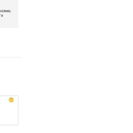
ніями;
та