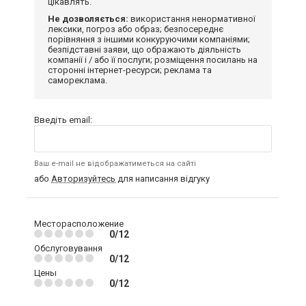
цікавлять.
Не дозволяється:
використання ненормативної
лексики, погроз або образ; безпосереднє
порівняння з іншими конкуруючими компаніями;
безпідставні заяви, що ображають діяльність
компанії і / або її послуги; розміщення посилань на
сторонні інтернет-ресурси; реклама та
самореклама.
Введіть email:
Ваш e-mail не відображатиметься на сайті
або
Авторизуйтесь
для написання відгуку
Месторасположение
0/12
Обслуговування
0/12
Цены
0/12