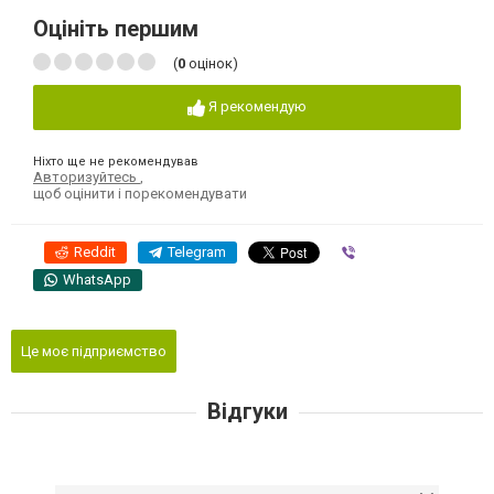
Оцініть першим
(
0
оцінок)
Я рекомендую
Ніхто ще не рекомендував
Авторизуйтесь
,
щоб оцінити і порекомендувати
Reddit
Telegram
Viber
WhatsApp
Це моє підприємство
Відгуки