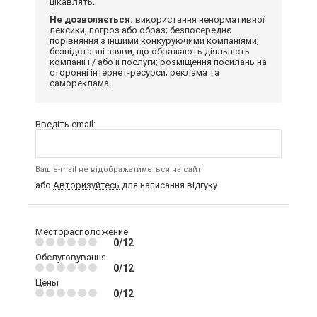
цікавлять.
Не дозволяється:
використання ненормативної
лексики, погроз або образ; безпосереднє
порівняння з іншими конкуруючими компаніями;
безпідставні заяви, що ображають діяльність
компанії і / або її послуги; розміщення посилань на
сторонні інтернет-ресурси; реклама та
самореклама.
Введіть email:
Ваш e-mail не відображатиметься на сайті
або
Авторизуйтесь
для написання відгуку
Месторасположение
0/12
Обслуговування
0/12
Цены
0/12