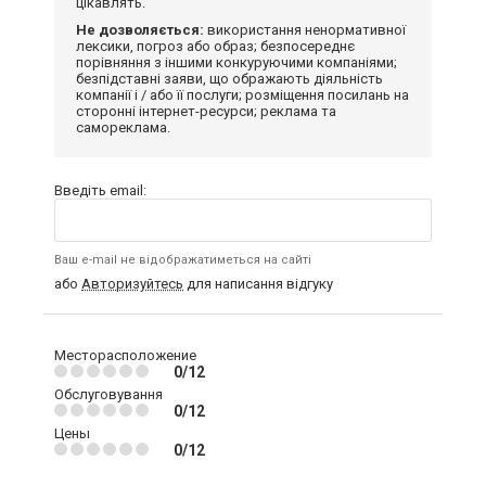
цікавлять.
Не дозволяється:
використання ненормативної
лексики, погроз або образ; безпосереднє
порівняння з іншими конкуруючими компаніями;
безпідставні заяви, що ображають діяльність
компанії і / або її послуги; розміщення посилань на
сторонні інтернет-ресурси; реклама та
самореклама.
Введіть email:
Ваш e-mail не відображатиметься на сайті
або
Авторизуйтесь
для написання відгуку
Месторасположение
0/12
Обслуговування
0/12
Цены
0/12