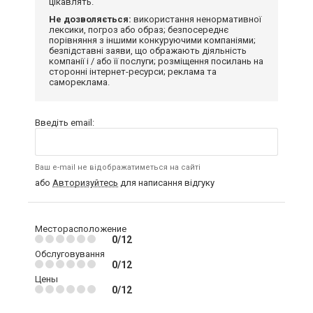
цікавлять.
Не дозволяється:
використання ненормативної
лексики, погроз або образ; безпосереднє
порівняння з іншими конкуруючими компаніями;
безпідставні заяви, що ображають діяльність
компанії і / або її послуги; розміщення посилань на
сторонні інтернет-ресурси; реклама та
самореклама.
Введіть email:
Ваш e-mail не відображатиметься на сайті
або
Авторизуйтесь
для написання відгуку
Месторасположение
0/12
Обслуговування
0/12
Цены
0/12