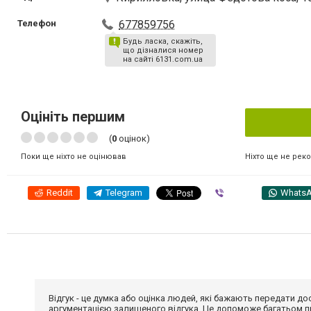
Телефон
677859756
Будь ласка, скажіть,
що дізналися номер
на сайті 6131.com.ua
Оцініть першим
(
0
оцінок)
Ніхто ще не рек
Поки ще ніхто не оцінював
Reddit
Telegram
Viber
Whats
Відгук - це думка або оцінка людей, які бажають передати 
аргументацією залишеного відгука. Це допоможе багатьом пр