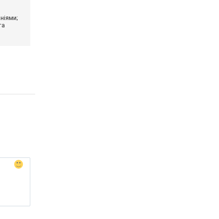
ніями;
та