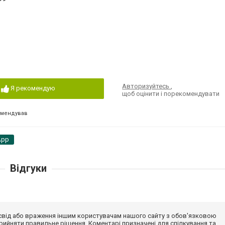
Авторизуйтесь
,
Я рекомендую
щоб оцінити і порекомендувати
омендував
App
Відгуки
досвід або враження іншим користувачам нашого сайту з обов'язковою
ийняти правильне рішення. Коментарі призначені для спілкування та