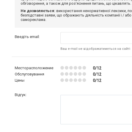
обговорення, а також для роз'яснення питань, що цікавлять.
Не дозволяється:
використання ненормативної лексики, по
безпідставні заяви, що ображають діяльність компанії і / або
самореклама.
Введіть email:
Ваш e-mail не відображатиметься на сайті
Месторасположение
0/12
Обслуговування
0/12
Цены
0/12
Відгук: