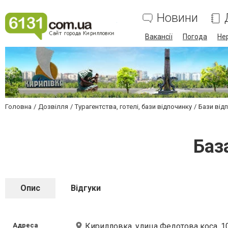
Новини
Вакансії
Погода
Не
Головна
Дозвілля
Турагентства, готелі, бази відпочинку
Бази відп
Баз
Опис
Відгуки
Адреса
Кирилловка, улица Федотова коса, 1