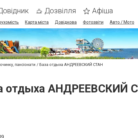
Довідник
Дозвілля
Афіша
рухомість
Карта міста
Довідкова
Фотозвіти
Авто / Мото
очинку, пансіонати
База отдыха АНДРЕЕВСКИЙ СТАН
а отдыха АНДРЕЕВСКИЙ 
09