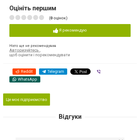
Оцініть першим
(
0
оцінок)
Я рекомендую
Ніхто ще не рекомендував
Авторизуйтесь
,
щоб оцінити і порекомендувати
Reddit
Telegram
Viber
WhatsApp
Це моє підприємство
Відгуки