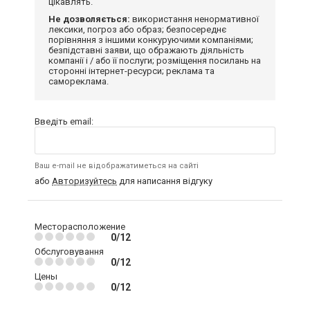
цікавлять.
Не дозволяється:
використання ненормативної
лексики, погроз або образ; безпосереднє
порівняння з іншими конкуруючими компаніями;
безпідставні заяви, що ображають діяльність
компанії і / або її послуги; розміщення посилань на
сторонні інтернет-ресурси; реклама та
самореклама.
Введіть email:
Ваш e-mail не відображатиметься на сайті
або
Авторизуйтесь
для написання відгуку
Месторасположение
0/12
Обслуговування
0/12
Цены
0/12