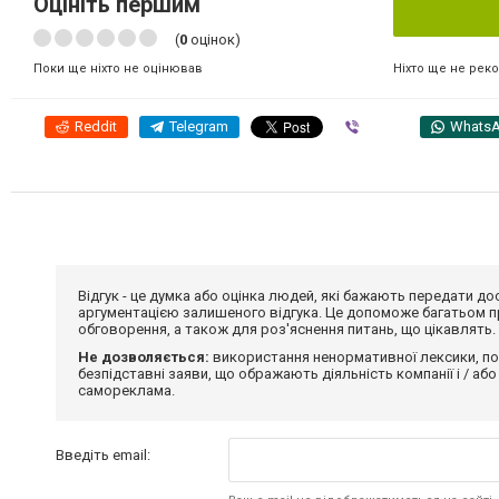
Оцініть першим
(
0
оцінок)
Ніхто ще не рек
Поки ще ніхто не оцінював
Reddit
Telegram
Viber
Whats
Відгук - це думка або оцінка людей, які бажають передати 
аргументацією залишеного відгука. Це допоможе багатьом пр
обговорення, а також для роз'яснення питань, що цікавлять.
Не дозволяється:
використання ненормативної лексики, по
безпідставні заяви, що ображають діяльність компанії і / або
самореклама.
Введіть email: