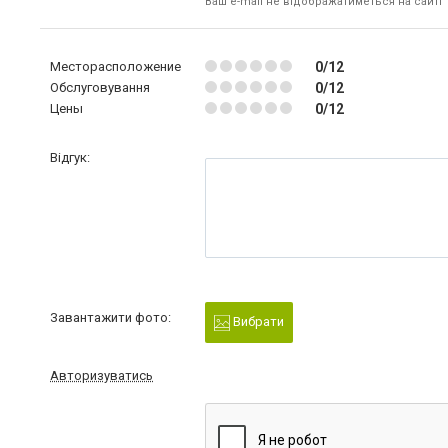
Ваш e-mail не відображатиметься на сайті
Месторасположение
0/12
Обслуговування
0/12
Цены
0/12
Відгук:
Завантажити фото:
Вибрати
Авторизуватись