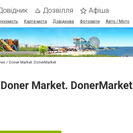
Довідник
Дозвілля
Афіша
рухомість
Карта міста
Довідкова
Фотозвіти
Авто / Мото
чні
Doner Market. DonerMarket
Doner Market. DonerMarket