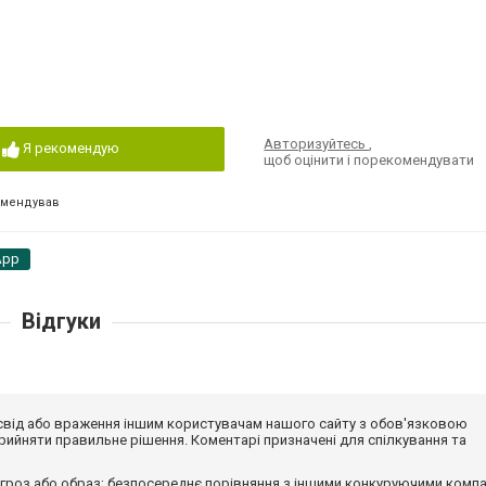
Авторизуйтесь
,
Я рекомендую
щоб оцінити і порекомендувати
омендував
App
Відгуки
досвід або враження іншим користувачам нашого сайту з обов'язковою
ийняти правильне рішення. Коментарі призначені для спілкування та
гроз або образ; безпосереднє порівняння з іншими конкуруючими компа