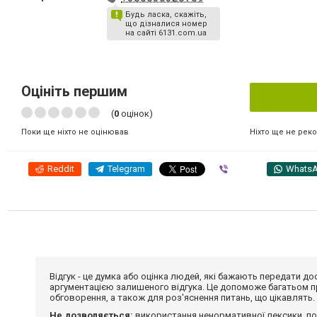
Будь ласка, скажіть,
що дізналися номер
на сайті 6131.com.ua
Оцініть першим
(
0
оцінок)
Ніхто ще не рек
Поки ще ніхто не оцінював
Reddit
Telegram
Viber
Whats
Відгук - це думка або оцінка людей, які бажають передати 
аргументацією залишеного відгука. Це допоможе багатьом пр
обговорення, а також для роз'яснення питань, що цікавлять.
Не дозволяється:
використання ненормативної лексики, по