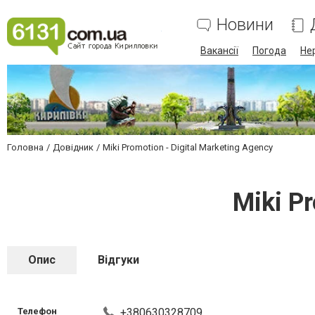
Новини
Вакансії
Погода
Не
Головна
Довідник
Miki Promotion - Digital Marketing Agency
Miki Pr
Опис
Відгуки
Телефон
+380630328709