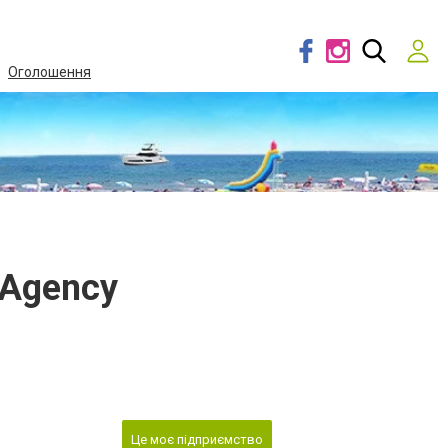
Оголошення
g Agency
Це моє підприємство