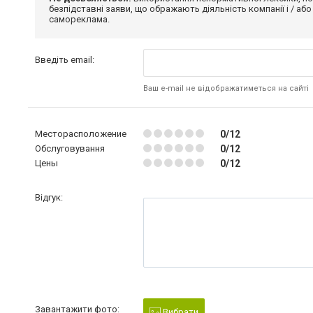
безпідставні заяви, що ображають діяльність компанії і / або
самореклама.
Введіть email:
Ваш e-mail не відображатиметься на сайті
Месторасположение
0/12
Обслуговування
0/12
Цены
0/12
Відгук:
Завантажити фото:
Вибрати