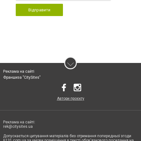
Відправити
Реклама на сайті
Франшиза "CitySites"
Автори проєкту
Реклама на сайті:
rek@citysites.ua
Допускається цитування матеріалів без отримання попередньої згоди
6131.com.ua за умови розміщення в тексті обов'язкового посилання на