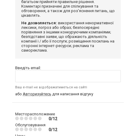
багатьом прийняти правильне рішення.
Коментарі призначені для спілкування та
обговорення, а також для роз'яснення питань, що
цікавлять.
Не дозволяється:
використання ненормативної
лексики, погроз або образ; безпосереднє
порівняння з іншими конкуруючими компаніями;
безпідставні заяви, що ображають діяльність
компанії і / або її послуги; розміщення посилань на
сторонні інтернет-ресурси; реклама та
самореклама.
Введіть email:
Ваш e-mail не відображатиметься на сайті
або
Авторизуйтесь
для написання відгуку
Месторасположение
0/12
Обслуговування
0/12
Цены