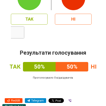
ТАК
НІ
Результати голосування
ТАК
50%
50%
НІ
Проголосувало 0 відвідувачів
Reddit
Telegram
Viber