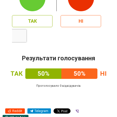
ТАК
НІ
Результати голосування
ТАК
50%
50%
НІ
Проголосувало 0 відвідувачів
Reddit
Telegram
Viber