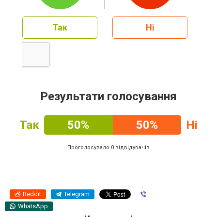
Так
Ні
Результати голосування
Так
50%
50%
Ні
Проголосувало 0 відвідувачів
Reddit
Telegram
Viber
WhatsApp