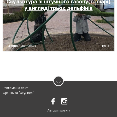
Скульптура зі штучного газону(топіарі)
у вигляді трьох дельфінів
5
Центральна площа
Реклама на сайті
Франшиза "CitySites"
Автори проєкту