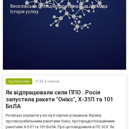
Веселівська селищна територіальна громада.
Історія успіху
Суспільство
11:23,
6 серпня
Як відпрацювали сили ППО . Росія
запустила ракети "Онікс", Х-31П та 101
БпЛА
Російські окупанти у ніч на 6 серпня атакували Україну
протикорабельними ракетами Онікс, протирадіолокаційними
ракетами Х-31П та 101 БпЛА. Про це повідомили в ПС ЗСУ. Як