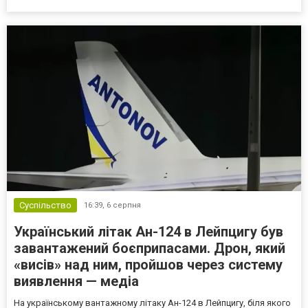
кілька варіантів для тимчасового уникнення мобілізації, юристи
дали поради, які недоліки та переваги має бронюв...
Суспільство
16:39,
6 серпня
Український літак Ан-124 в Лейпцигу був
завантажений боєприпасами. Дрон, який
«висів» над ним, пройшов через систему
виявлення — медіа
На українському вантажному літаку Ан-124 в Лейпцигу, біля якого