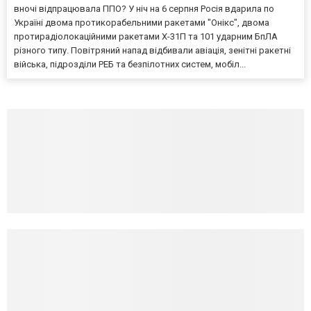
вночі відпрацювала ППО? У ніч на 6 серпня Росія вдарила по
Україні двома протикорабельними ракетами "Онікс", двома
протирадіолокаційними ракетами Х-31П та 101 ударним БпЛА
різного типу. Повітряний напад відбивали авіація, зенітні ракетні
війська, підрозділи РЕБ та безпілотних систем, мобіл...