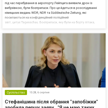
під час перебування в аеропорту Лейпцига виявили дрон із
вибухівкою, були боєприпаси. Про це йдеться в розслідуванні
німецьких видань WDR, NDR та Süddeutsche Zeitung, які
посилаються на конфіденційний поліційний
звіт, цитує Tagesschau. Боєприпаси, яку були на борту літака,
незадовго до цього доставили з Франції до Лейпцига, після чого
їх мали транспортувати далі. За даними слідства, 4 серпня о...
Суспільство
15:28,
6 серпня
Стефанішина після обрання "запобіжки"
зробила першу заяву . "Я не маю таких