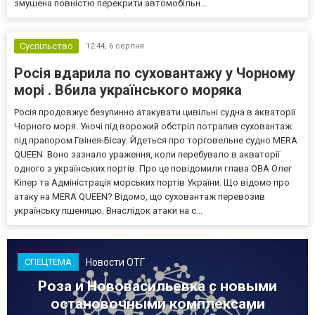
змушена повністю перекрити автомобільн...
Суспільство
12:44,
6 серпня
Росія вдарила по суховантажу у Чорному
морі . Вбила українського моряка
Росія продовжує безупинно атакувати цивільні судна в акваторії
Чорного моря. Уночі під ворожий обстріл потрапив суховантаж
під прапором Гвінея-Бісау. Йдеться про торговельне судно MERA
QUEEN. Воно зазнало ураження, коли перебувало в акваторії
одного з українських портів. Про це повідомили глава ОВА Олег
Кіпер та Адміністрація морських портів України. Що відомо про
атаку на MERA QUEEN? Відомо, що суховантаж перевозив
українську пшеницю. Внаслідок атаки на с...
Новости ОТГ
СПЕЦТЕМА
Роза и Нововасильевка с новыми
остановочными комплексами