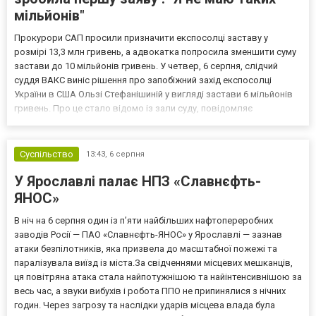
мільйонів"
Прокурори САП просили призначити експосолці заставу у
розмірі 13,3 млн гривень, а адвокатка попросила зменшити суму
застави до 10 мільйонів гривень. У четвер, 6 серпня, слідчий
суддя ВАКС виніс рішення про запобіжний захід експосолці
України в США Ользі Стефанішиній у вигляді застави 6 мільйонів
гривень. Про це стало відомо із зали суду, повідомляє
кореспондент ТСН. Прокурори САП просили призначити
експосолці заставу у розмірі 13,3 млн гривень. Своєю черго...
Суспільство
13:43,
6 серпня
У Ярославлі палає НПЗ «Славнєфть-
ЯНОС»
В ніч на 6 серпня один із п’яти найбільших нафтопереробних
заводів Росії — ПАО «Славнєфть-ЯНОС» у Ярославлі — зазнав
атаки безпілотників, яка призвела до масштабної пожежі та
паралізувала виїзд із міста.За свідченнями місцевих мешканців,
ця повітряна атака стала найпотужнішою та найінтенсивнішою за
весь час, а звуки вибухів і робота ППО не припинялися з нічних
годин. Через загрозу та наслідки ударів місцева влада була