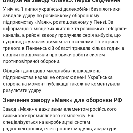
Вибухи на заводі «Маяк»: перші свідчення
У ніч на 1 липня українські далекобійні безпілотники
завдали удару по російському оборонному
підприємству «Маяк», розташованому у Пензі. За
інформацією місцевих жителів та російських Telegram-
каналів, в районі заводу пролунала серія вибухів, що
супроводжувалася димом та пожежами. Повітряна
тривога в Пензенській області тривала кілька годин, а
свідки повідомляли про звуки роботи систем
протиповітряної оборони.
Офіційні дані щодо масштабів пошкоджень
підприємства наразі не оприлюднені. Українська
сторона на момент публікації також не коментувала
результати удару.
Значення заводу «Маяк» для оборонки РФ
Завод «Маяк» є важливим елементом російського
військово-промислового комплексу. Він
спеціалізується на виробництві систем
радіоелектроніки, електронних модулів, апаратури