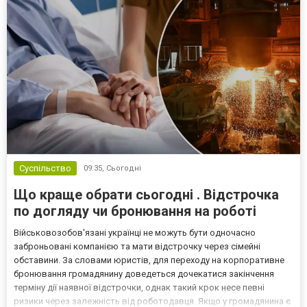
Суспільство
09:35,
Сьогодні
Що краще обрати сьогодні . Відстрочка
по догляду чи бронювання на роботі
Військовозобов'язані українці не можуть бути одночасно
заброньовані компанією та мати відстрочку через сімейні
обставини. За словами юристів, для переходу на корпоративне
бронювання громадянину доведеться дочекатися закінчення
терміну дії наявної відстрочки, однак такий крок несе певні
ризики через залежність від роботодавця. Якщо у громадянина є