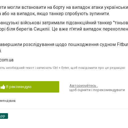
ти могли встановити на борту на випадок атаки українськ
а або на випадок, якщо танкер спробують зупинити.
анцузькі військові затримали підсанкційний танкер "тіньо
рі біля берегів Сицилії. Це вже п’ятий випадок перехопле
завершили розслідування щодо пошкодження судном Fitbur
.
.com.ua
ть необхідний текст і натисніть Ctrl + Enter, щоб повідомити про це редакцію
Авторизуйтесь
,
Я рекомендую
щоб оцінити і порекомендувати
омендував
App