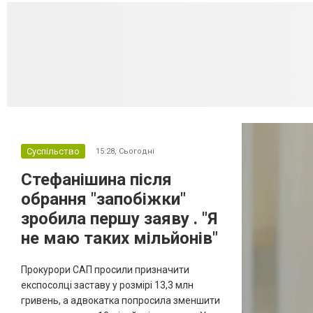
Суспільство
15:28,
Сьогодні
Стефанішина після
обрання "запобіжки"
зробила першу заяву . "Я
не маю таких мільйонів"
Прокурори САП просили призначити
експосолці заставу у розмірі 13,3 млн
гривень, а адвокатка попросила зменшити