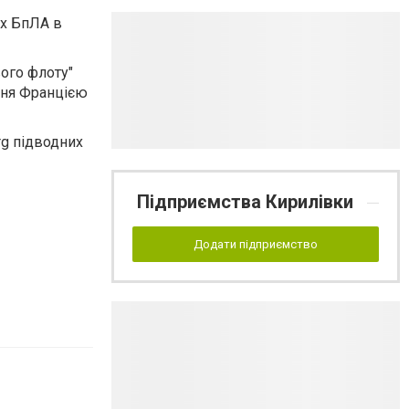
их БпЛА в
вого флоту"
ння Францією
g підводних
Підприємства Кирилівки
Додати підприємство