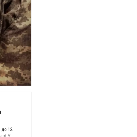
ю
 до 12
нші. У