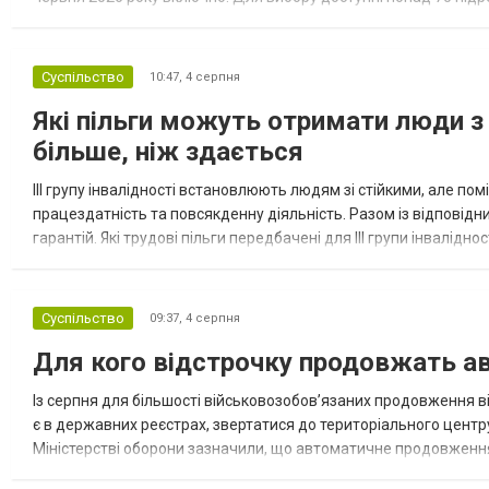
кожному з них потрібні військовослужбовці з різним досвідом, 
Суспільство
10:47,
4 серпня
Які пільги можуть отримати люди з 
більше, ніж здається
III групу інвалідності встановлюють людям зі стійкими, але п
працездатність та повсякденну діяльність. Разом із відповід
гарантій. Які трудові пільги передбачені для III групи інвалідно
на додаткові трудові гарантії. Законодавство передбачає...
Суспільство
09:37,
4 серпня
Для кого відстрочку продовжать ав
Із серпня для більшості військовозобов’язаних продовження ві
є в державних реєстрах, звертатися до територіального центр
Міністерстві оборони зазначили, що автоматичне продовження
охоплює 22 категорії громадян. Ще для 11 категорій оформити н