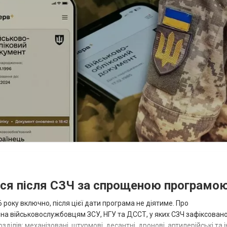
ися після СЗЧ за спрощеною програмо
року включно, після цієї дати програма не діятиме. Про
пна військовослужбовцям ЗСУ, НГУ та ДССТ, у яких СЗЧ зафіксовано
ілів: механізовані, штурмові, десантні, дронові, артилерійські та і