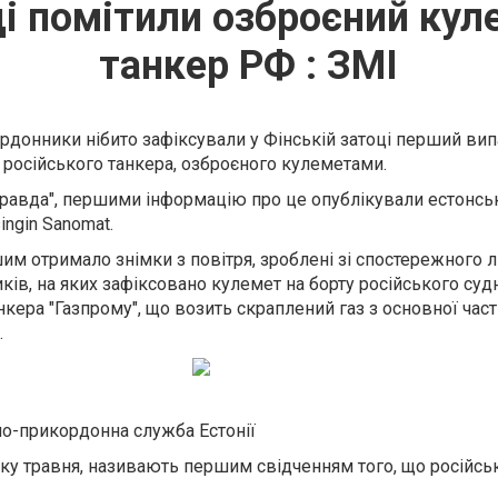
ці помітили озброєний ку
танкер РФ : ЗМІ
ордонники нібито зафіксували у Фінській затоці перший ви
 російського танкера, озброєного кулеметами.
равда", першими інформацію про це опублікували естонськ
ingin Sanomat.
м отримало знімки з повітря, зроблені зі спостережного л
ів, на яких зафіксовано кулемет на борту російського су
кера "Газпрому", що возить скраплений газ з основної час
.
йно-прикордонна служба Естонії
тку травня, називають першим свідченням того, що російсь