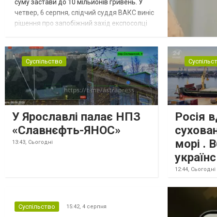
суму застави до 10 мільйонів гривень. У
четвер, 6 серпня, слідчий суддя ВАКС виніс
рішення про запобіжний захід експосолці
України в США Ользі Стефанішиній у вигляді
застави 6 мільйонів гривень. Про це стало
відомо із зали суду, повідомляє
Суспільство
Суспільс
кореспондент ТСН. Прокурори САП просили
призначити експосолці заставу у розмірі
13,3 млн гривень. Своєю черго...
У Ярославлі палає НПЗ
Росія в
«Славнєфть-ЯНОС»
сухова
морі . 
13:43,
Сьогодні
україн
12:44,
Сьогодні
Суспільство
15:42,
4 серпня