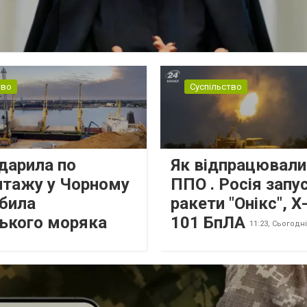
тво
Суспільство
дарила по
Як відпрацювали
нтажу у Чорному
ППО . Росія запу
Вбила
ракети "Онікс", Х
ського моряка
101 БпЛА
11:23,
Сьогодні