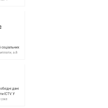
є
і соціальних
виплати, а й
обхідні дані
и ICTV. У
м уже