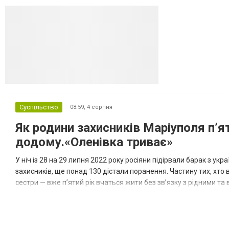
Суспільство
08:59,
4 серпня
Як родини захисників Маріуполя пʼя
додому.«Оленівка триває»
У ніч із 28 на 29 липня 2022 року росіяни підірвали барак з ук
захисників, ще понад 130 дістали поранення. Частину тих, хто в
сестри — вже п’ятий рік вчаться жити без зв’язку з рідними т
«Спільнота Оленівки» й разом розповідають про цей зл...