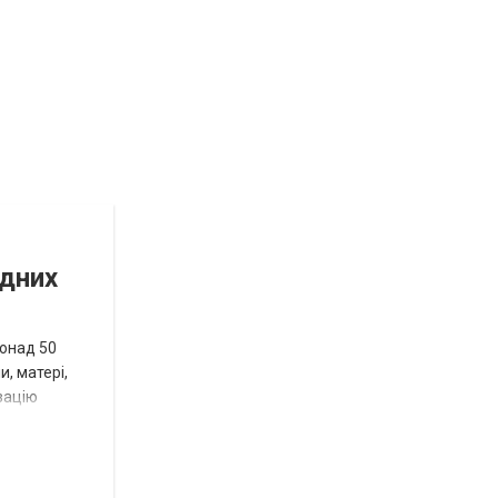
Новости
СПЕЦТЕМА
ОТГ
Роза
ідних
и
Нововасильевка
понад 50
и, матері,
с
зацію
новыми
остановочными