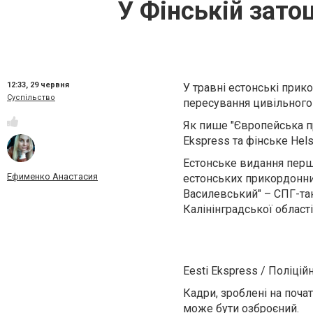
У Фінській зато
12:33,
29 червня
У травні естонські прик
Суспільство
пересування цивільного
Як пише "Європейська п
Ekspress та фінське Hels
Естонське видання перши
Ефименко Анастасия
естонських прикордонник
Василевський" – СПГ-тан
Калінінградської області
Eesti Ekspress / Поліці
Кадри, зроблені на поча
може бути озброєний.