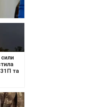
 сили
стила
-31П та