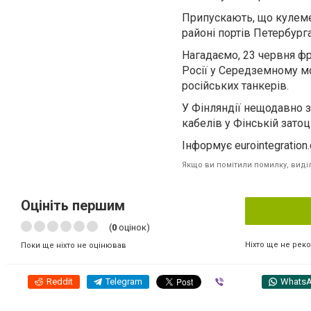
Припускають, що кулеме
районі портів Петербург
Нагадаємо, 23 червня фр
Росії у Середземному мо
російських танкерів.
У Фінляндії нещодавно 
кабелів у Фінській затоці
Інформує eurointegration
Якщо ви помітили помилку, виділі
Оцініть першим
(
0
оцінок)
Ніхто ще не рек
Поки ще ніхто не оцінював
Reddit
Telegram
Viber
Whats