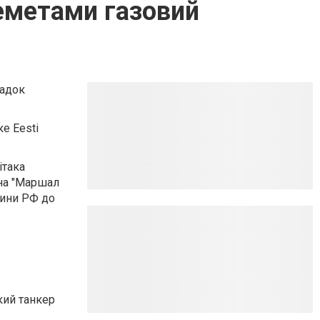
леметами газовий
падок
е Eesti
ітака
дна "Маршал
тини РФ до
кий танкер