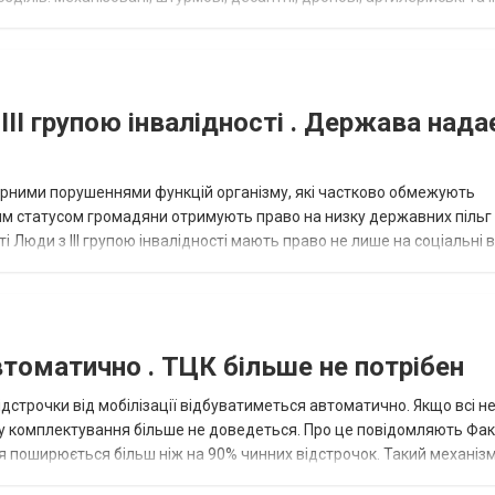
військовими спеціал...
III групою інвалідності . Держава нада
омірними порушеннями функцій організму, які частково обмежують
ним статусом громадяни отримують право на низку державних пільг 
сті Люди з III групою інвалідності мають право не лише на соціальні 
томатично . ТЦК більше не потрібен
дстрочки від мобілізації відбуватиметься автоматично. Якщо всі не
у комплектування більше не доведеться. Про це повідомляють Факт
 поширюється більш ніж на 90% чинних відстрочок. Такий механіз
ову...