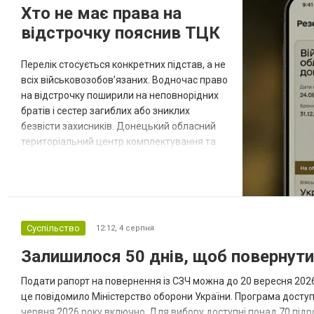
Хто не має права на
відстрочку пояснив ТЦК
Перелік стосується конкретних підстав, а не
всіх військовозобов’язаних. Водночас право
на відстрочку поширили на неповнорідних
братів і сестер загиблих або зниклих
безвісти захисників. Донецький обласний
територіальний центр комплектування та
соціальної підтримки оприлюднив вісім
категорій військовозобов’язаних, які за
певних обставин не мають права на
відстрочку від мобілізації за раніше
доступними підставами. Серед них — окремі
Суспільство
12:12,
4 серпня
студенти, боржники з аліме...
Залишилося 50 днів, щоб повернут
Подати рапорт на повернення із СЗЧ можна до 20 вересня 2026 
це повідомило Міністерство оборони України. Програма досту
червня 2026 року включно. Для вибору доступні понад 70 підрозд