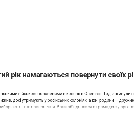
тий рік намагаються повернути своїх р
раїнськими військовополоненими в колонії в Оленівці. Тоді загинули 
ижив, досі утримують у російських колоніях, а їхні родини — дружин
а виборюють їхнє повернення. Вони об’єдналися в громадську органі