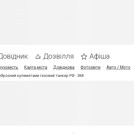
Довідник
Дозвілля
Афіша
рухомість
Карта міста
Довідкова
Фотозвіти
Авто / Мото
озброєний кулеметами газовий танкер РФ : ЗМІ