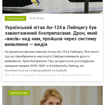
Суспільство
16:39,
Вчора
Український літак Ан-124 в Лейпцигу був
завантажений боєприпасами. Дрон, який
«висів» над ним, пройшов через систему
виявлення — медіа
На українському вантажному літаку Ан-124 в Лейпцигу, біля якого
під час перебування в аеропорту Лейпцига виявили дрон із
вибухівкою, були боєприпаси. Про це йдеться в розслідуванні
німецьких видань WDR, NDR та Süddeutsche Zeitung, які
посилаються на конфіденційний поліційний
звіт, цитує Tagesschau. Боєприпаси, яку були на борту літака,
незадовго до цього доставили з Франції до Лейпцига, після чого
їх мали транспортувати далі. За даними слідства, 4 серпня о...
Суспільство