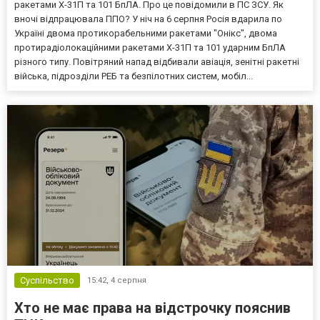
ракетами Х-31П та 101 БпЛА. Про це повідомили в ПС ЗСУ. Як
вночі відпрацювала ППО? У ніч на 6 серпня Росія вдарила по
Україні двома протикорабельними ракетами "Онікс", двома
протирадіолокаційними ракетами Х-31П та 101 ударним БпЛА
різного типу. Повітряний напад відбивали авіація, зенітні ракетні
війська, підрозділи РЕБ та безпілотних систем, мобіл...
Суспільство
15:42,
4 серпня
Хто не має права на відстрочку пояснив