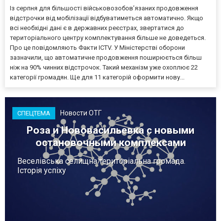
Із серпня для більшості військовозобов’язаних продовження
відстрочки від мобілізації відбуватиметься автоматично. Якщо
всі необхідні дані є в державних реєстрах, звертатися до
територіального центру комплектування більше не доведеться.
Про це повідомляють Факти ICTV. У Міністерстві оборони
зазначили, що автоматичне продовження поширюється більш
ніж на 90% чинних відстрочок. Такий механізм уже охоплює 22
категорії громадян. Ще для 11 категорій оформити нову...
Новости ОТГ
СПЕЦТЕМА
Роза и Нововасильевка с новыми
остановочными комплексами
Веселівська селищна територіальна громада.
Історія успіху