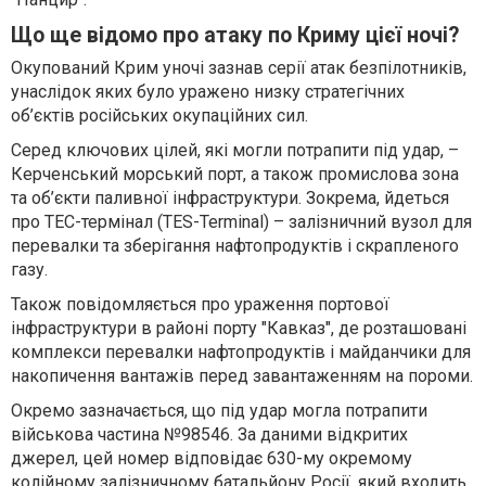
Що ще відомо про атаку по Криму цієї ночі?
Окупований Крим уночі зазнав серії атак безпілотників,
унаслідок яких було уражено низку стратегічних
об’єктів російських окупаційних сил.
Серед ключових цілей, які могли потрапити під удар, –
Керченський морський порт, а також промислова зона
та об’єкти паливної інфраструктури. Зокрема, йдеться
про ТЕС-термінал (TES-Terminal) – залізничний вузол для
перевалки та зберігання нафтопродуктів і скрапленого
газу.
Також повідомляється про ураження портової
інфраструктури в районі порту "Кавказ", де розташовані
комплекси перевалки нафтопродуктів і майданчики для
накопичення вантажів перед завантаженням на пороми.
Окремо зазначається, що під удар могла потрапити
військова частина №98546. За даними відкритих
джерел, цей номер відповідає 630-му окремому
колійному залізничному батальйону Росії, який входить