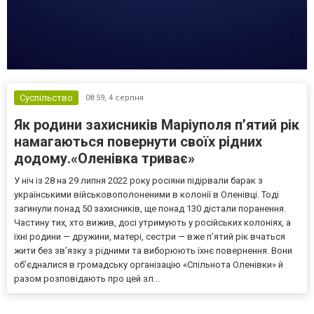
Суспільство
08:59,
4 серпня
Як родини захисників Маріуполя пʼятий рік
намагаються повернути своїх рідних
додому.«Оленівка триває»
У ніч із 28 на 29 липня 2022 року росіяни підірвали барак з
українськими військовополоненими в колонії в Оленівці. Тоді
загинули понад 50 захисників, ще понад 130 дістали поранення.
Частину тих, хто вижив, досі утримують у російських колоніях, а
їхні родини — дружини, матері, сестри — вже п’ятий рік вчаться
жити без зв’язку з рідними та виборюють їхнє повернення. Вони
об’єдналися в громадську організацію «Спільнота Оленівки» й
разом розповідають про цей зл...