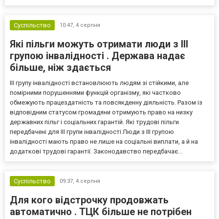
Суспільство
10:47,
4 серпня
Які пільги можуть отримати люди з III
групою інвалідності . Держава надає
більше, ніж здається
III групу інвалідності встановлюють людям зі стійкими, але
помірними порушеннями функцій організму, які частково
обмежують працездатність та повсякденну діяльність. Разом із
відповідним статусом громадяни отримують право на низку
державних пільг і соціальних гарантій. Які трудові пільги
передбачені для III групи інвалідності Люди з III групою
інвалідності мають право не лише на соціальні виплати, а й на
додаткові трудові гарантії. Законодавство передбачає...
Суспільство
09:37,
4 серпня
Для кого відстрочку продовжать
автоматично . ТЦК більше не потрібен