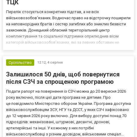
ТЦК
Перелік стосується конкретних підстав, а не всіх
військовозобов’язаних. Водночас право на відстрочку поширили
на неповнорідних братів і сестер загиблих або зниклих безвісти
захисників. Донецький обласний територіальний центр
комплектування та соціальної підтримки оприлюднив вісім
категорій військовозобов’язаних, які за певних обставин не
мають права на відстрочку від мобілізації за раніше доступними
підставами. Серед них — окремі студенти, боржники з аліме...
Суспільство
12:12,
4 серпня
Залишилося 50 днів, щоб повернутися
після СЗЧ за спрощеною програмою
Подати рапорт на повернення із СЗЧ можна до 20 вересня 2026
року включно, після цієї дати програма не діятиме. Про
це повідомило Міністерство оборони України. Програма доступна
військовослужбовцям ЗСУ, НГУ та ДССТ, у яких СЗЧ зафіксовано
до 12 червня 2026 року включно. Для вибору доступні понад 70
підрозділів: механізовані, штурмові, десантні, дронові,
артилерійські та інші. У кожному з них потрібні
військовослужбовці з різним досвідом, військовими спеціал...