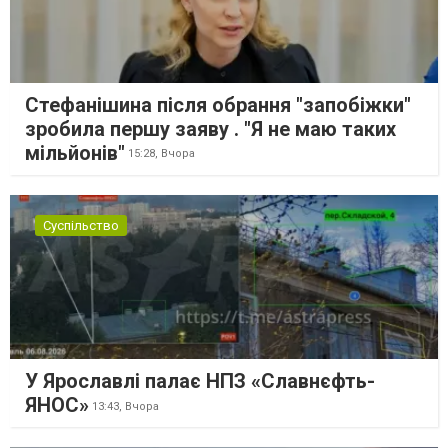
Стефанішина після обрання "запобіжки"
зробила першу заяву . "Я не маю таких
мільйонів"
15:28,
Вчора
Суспільство
У Ярославлі палає НПЗ «Славнєфть-
ЯНОС»
13:43,
Вчора