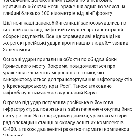
критичних об’єктах Росії. Ураження здійснювалися на
глибині близько 300 кілометрів від лінії фронту.
Цієї ночі наші далекобійні санкції застосовувались по
воєнній логістиці, нафтовій галузі та протиповітряній
обороні окупантів. Все це справедливі відповіді на
жорстокі російські удари проти наших людей,– заявив
Зеленський.
Основні удари припали на об’єкти по обидва боки
Кримського мосту. Зокрема, повідомляється про
ураження елементів морської логістики, які
використовуються для транспортування нафтопродуктів
у Краснодарському краї Росії. Також атаковано
нафтобазу в тимчасово окупованій Керчі.
Окремо під удар потрапила російська військова
інфраструктура, пов’язана із забезпеченням окупаційних
сил у регіоні. За попередніми даними, уражено чотири
радіолокаційні станції зі складу зенітних комплексів
С-400, а також два зенітні ракетно-гарматні комплекси
"Панцир".