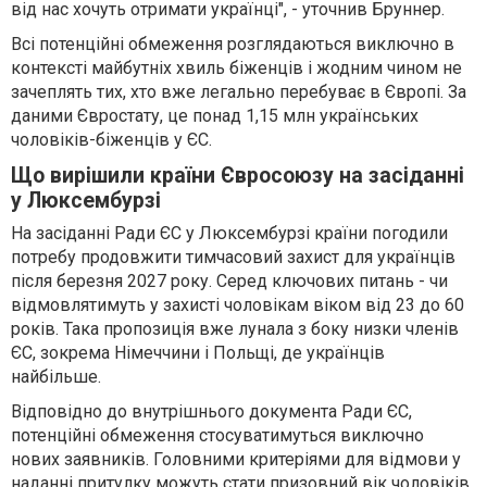
від нас хочуть отримати українці", - уточнив Бруннер.
Всі потенційні обмеження розглядаються виключно в
контексті майбутніх хвиль біженців і жодним чином не
зачеплять тих, хто вже легально перебуває в Європі. За
даними Євростату, це понад 1,15 млн українських
чоловіків-біженців у ЄС.
Що вирішили країни Євросоюзу на засіданні
у Люксембурзі
На засіданні Ради ЄС у Люксембурзі країни погодили
потребу продовжити тимчасовий захист для українців
після березня 2027 року. Серед ключових питань - чи
відмовлятимуть у захисті чоловікам віком від 23 до 60
років. Така пропозиція вже лунала з боку низки членів
ЄС, зокрема Німеччини і Польщі, де українців
найбільше.
Відповідно до внутрішнього документа Ради ЄС,
потенційні обмеження стосуватимуться виключно
нових заявників. Головними критеріями для відмови у
наданні притулку можуть стати призовний вік чоловіків