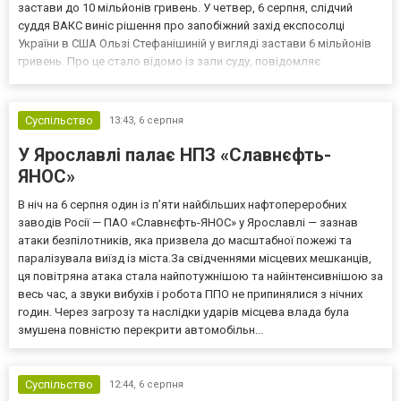
застави до 10 мільйонів гривень. У четвер, 6 серпня, слідчий
суддя ВАКС виніс рішення про запобіжний захід експосолці
України в США Ользі Стефанішиній у вигляді застави 6 мільйонів
гривень. Про це стало відомо із зали суду, повідомляє
кореспондент ТСН. Прокурори САП просили призначити
експосолці заставу у розмірі 13,3 млн гривень. Своєю черго...
Суспільство
13:43,
6 серпня
У Ярославлі палає НПЗ «Славнєфть-
ЯНОС»
В ніч на 6 серпня один із п’яти найбільших нафтопереробних
заводів Росії — ПАО «Славнєфть-ЯНОС» у Ярославлі — зазнав
атаки безпілотників, яка призвела до масштабної пожежі та
паралізувала виїзд із міста.За свідченнями місцевих мешканців,
ця повітряна атака стала найпотужнішою та найінтенсивнішою за
весь час, а звуки вибухів і робота ППО не припинялися з нічних
годин. Через загрозу та наслідки ударів місцева влада була
змушена повністю перекрити автомобільн...
Суспільство
12:44,
6 серпня