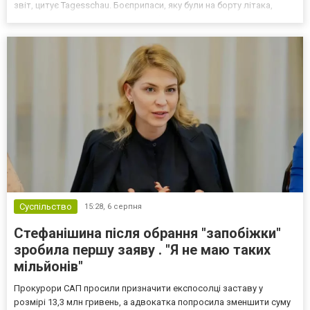
звіт, цитує Tagesschau. Боєприпаси, яку були на борту літака,
незадовго до цього доставили з Франції до Лейпцига, після чого
їх мали транспортувати далі. За даними слідства, 4 серпня о...
Суспільство
15:28,
6 серпня
Стефанішина після обрання "запобіжки"
зробила першу заяву . "Я не маю таких
мільйонів"
Прокурори САП просили призначити експосолці заставу у
розмірі 13,3 млн гривень, а адвокатка попросила зменшити суму