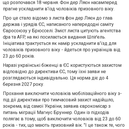
що розпочався 18 червня. Фон дер Ляєн насамперед
прагне ускладнити в'їзд чоловіків призовного віку.
Про це стало відомо з листа фон дер Ляєн до глав
держав і урядів ЄС, написаного напередодні саміту
Євросоюзу у Брюсселі. Зміст листа цитують агентства
dpa та AFP, на які посилається видання Шпіґель.
Ініціатива трактується як намір ускладнити в'їзд для
чоловіків призовного віку - йдеться про українців від
23 до 60 років.
Наразі українські біженці в ЄС користуються захистом
відповідно до директиви ЄС, тому їхні заяви не
розглядаються індивідуально. Ця норма діє до 4
березня 2027 року.
Прохання виключити чоловіків мобілізаційного віку з-
під дії директиви про тимчасовий захист надійшло,
зокрема, від самої України, заявив єврокомісар з
питань міграції Магнус Бруннер. Один із підходів
полягає в тому, щоб виключити чоловіків від 23 до 60
років - тих, що мають призовний вік. "І це також те, чого