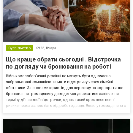
Суспільство
09:35,
Вчора
Що краще обрати сьогодні . Відстрочка
по догляду чи бронювання на роботі
Військовозобов'язані українці не можуть бути одночасно
заброньовані компанією та мати відстрочку через сімейні
обставини. За словами юристів, для переходу на корпоративне
бронювання громадянину доведеться дочекатися закінчення
терміну дії наявної відстрочки, однак такий крок несе певні
ризики через залежність від роботодавця. Якщо у громадянина є
кілька варіантів для тимчасового уникнення мобілізації, юристи
дали поради, які недоліки та переваги має бронюв...