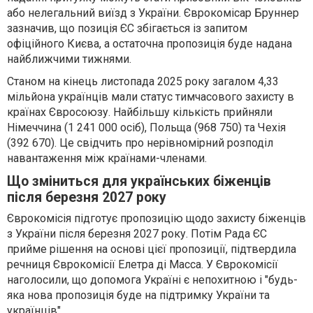
або нелегальний виїзд з України. Єврокомісар Бруннер
зазначив, що позиція ЄС збігається із запитом
офіційного Києва, а остаточна пропозиція буде надана
найближчими тижнями.
Станом на кінець листопада 2025 року загалом 4,33
мільйона українців мали статус тимчасового захисту в
країнах Євросоюзу. Найбільшу кількість прийняли
Німеччина (1 241 000 осіб), Польща (968 750) та Чехія
(392 670). Це свідчить про нерівномірний розподіл
навантаження між країнами-членами.
Що зміниться для українських біженців
після березня 2027 року
Єврокомісія підготує пропозицію щодо захисту біженців
з України після березня 2027 року. Потім Рада ЄС
прийме рішення на основі цієї пропозиції, підтвердила
речниця Єврокомісії Елетра ді Масса. У Єврокомісії
наголосили, що допомога Україні є непохитною і "будь-
яка нова пропозиція буде на підтримку України та
українців".