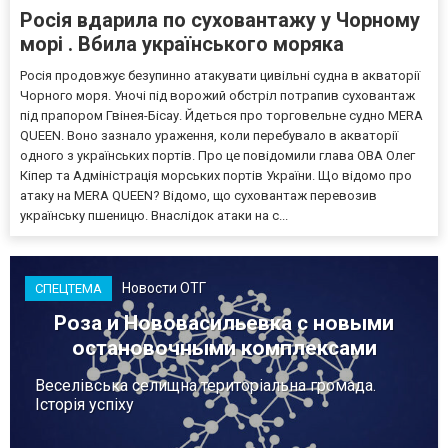
Росія вдарила по суховантажу у Чорному
морі . Вбила українського моряка
Росія продовжує безупинно атакувати цивільні судна в акваторії
Чорного моря. Уночі під ворожий обстріл потрапив суховантаж
під прапором Гвінея-Бісау. Йдеться про торговельне судно MERA
QUEEN. Воно зазнало ураження, коли перебувало в акваторії
одного з українських портів. Про це повідомили глава ОВА Олег
Кіпер та Адміністрація морських портів України. Що відомо про
атаку на MERA QUEEN? Відомо, що суховантаж перевозив
українську пшеницю. Внаслідок атаки на с...
Новости ОТГ
СПЕЦТЕМА
Роза и Нововасильевка с новыми
остановочными комплексами
Веселівська селищна територіальна громада.
Історія успіху