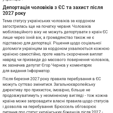
Депортація чоловіків з ЄС та захист після
2027 року
Тема статусу українських чоловіків за кордоном
загострилась іще на початку червня. Чоловіків
мобілізаційного віку не можуть депортувати з країн ЄС
лише через їхній вік, а громадянство також не є
підставою для депортації. Рішення щодо соціальної
допомоги українцям за кордоном ухвалюється кожною
країною самостійно, проте навіть скорочення виплат
навряд чи призведе до масового повернення чоловіків,
як зазначив депутат Єгор Чернєв у коментарях
для видання Інформатор.
Після березня 2027 року правила перебування в ЄС
можуть суттєво змінитися. Загальноєвропейську
директиву про прихисток, імовірно, більше не
продовжуватимуть у незміненому вигляді - тож кожна
країна може запровадити власні правила щодо статусів
і дозволів на перебування. Брюссель обговорює
питання про статус українських біженців після 2027 -