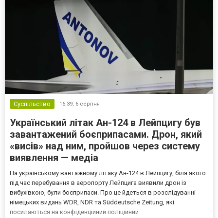
Суспільство
16:39,
6 серпня
Український літак Ан-124 в Лейпцигу був
завантажений боєприпасами. Дрон, який
«висів» над ним, пройшов через систему
виявлення — медіа
На українському вантажному літаку Ан-124 в Лейпцигу, біля якого
під час перебування в аеропорту Лейпцига виявили дрон із
вибухівкою, були боєприпаси. Про це йдеться в розслідуванні
німецьких видань WDR, NDR та Süddeutsche Zeitung, які
посилаються на конфіденційний поліційний