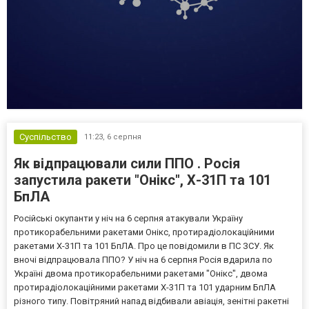
Суспільство
11:23,
6 серпня
Як відпрацювали сили ППО . Росія
запустила ракети "Онікс", Х-31П та 101
БпЛА
Російські окупанти у ніч на 6 серпня атакували Україну
протикорабельними ракетами Онікс, протирадіолокаційними
ракетами Х-31П та 101 БпЛА. Про це повідомили в ПС ЗСУ. Як
вночі відпрацювала ППО? У ніч на 6 серпня Росія вдарила по
Україні двома протикорабельними ракетами "Онікс", двома
протирадіолокаційними ракетами Х-31П та 101 ударним БпЛА
різного типу. Повітряний напад відбивали авіація, зенітні ракетні