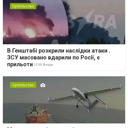
Суспільство
В Генштабі розкрили наслідки атаки .
ЗСУ масовано вдарили по Росії, є
прильоти
15:59,
Вчора
Суспільство