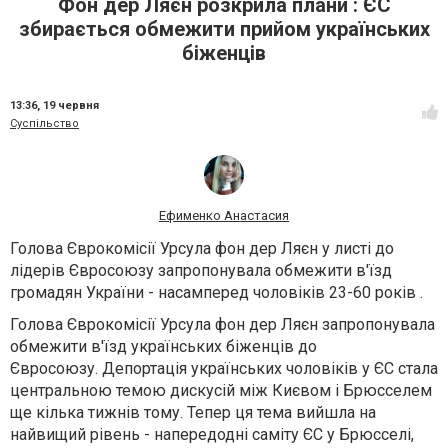
Фон дер Ляєн розкрила плани : ЄС
збирається обмежити прийом українських
біженців
13:36,
19 червня
Суспільство
Ефименко Анастасия
Голова Єврокомісії Урсула фон дер Ляєн у листі до
лідерів Євросоюзу запропонувала обмежити в'їзд
громадян України - насамперед чоловіків 23-60 років .
Голова Єврокомісії Урсула фон дер Ляєн запропонувала
обмежити в'їзд українських біженців до
Євросоюзу. Депортація українських чоловіків у ЄС стала
центральною темою дискусій між Києвом і Брюсселем
ще кілька тижнів тому. Тепер ця тема вийшла на
найвищий рівень - напередодні саміту ЄС у Брюсселі,