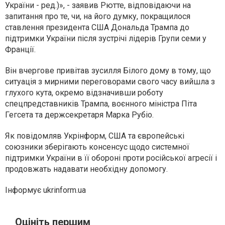
України - ред.)», - заявив Рютте, відповідаючи на
запитання про те, чи, на його думку, покращилося
ставлення президента США Дональда Трампа до
підтримки України після зустрічі лідерів Групи семи у
Франції.
Він вчергове привітав зусилля Білого дому в тому, що
ситуація з мирними переговорами свого часу вийшла з
глухого кута, окремо відзначивши роботу
спецпредставників Трампа, воєнного міністра Піта
Гегсета та держсекретаря Марка Рубіо.
Як повідомляв Укрінформ, США та європейські
союзники зберігають консенсус щодо системної
підтримки України в її обороні проти російської агресії і
продовжать надавати необхідну допомогу.
Інформує ukrinform.ua
Оцініть першим