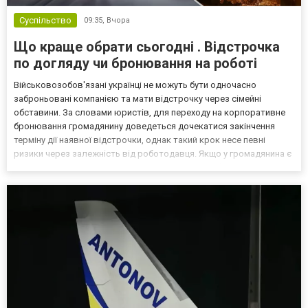
Суспільство
09:35,
Вчора
Що краще обрати сьогодні . Відстрочка
по догляду чи бронювання на роботі
Військовозобов'язані українці не можуть бути одночасно
заброньовані компанією та мати відстрочку через сімейні
обставини. За словами юристів, для переходу на корпоративне
бронювання громадянину доведеться дочекатися закінчення
терміну дії наявної відстрочки, однак такий крок несе певні
ризики через залежність від роботодавця. Якщо у громадянина є
кілька варіантів для тимчасового уникнення мобілізації, юристи
дали поради, які недоліки та переваги має бронюв...