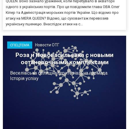
QUEEN. Воно зазнало ураження, коли перебувало в акваторії
одного з українських портів. Про це повідомили глава ОВА Олег
Кіпер та Адміністрація морських портів України. Що відомо про
атаку на MERA QUEEN? Відомо, що суховантаж перевозив
українську пшеницю. Внаслідок атаки на с...
Новости ОТГ
СПЕЦТЕМА
Роза и Нововасильевка с новыми
остановочными комплексами
Веселівська селищна територіальна громада.
Історія успіху