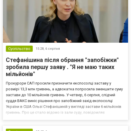
Суспільство
15:28,
6 серпня
Стефанішина після обрання "запобіжки"
зробила першу заяву . "Я не маю таких
мільйонів"
Прокурори САП просили призначити експосолці заставу у
розмірі 13,3 млн гривень, а адвокатка попросила зменшити суму
застави до 10 мільйонів гривень. У четвер, 6 серпня, слідчий
суддя ВАКС виніс рішення про запобіжний захід експосолці
України в США Ользі Стефанішиній у вигляді застави 6 мільйонів
гривень. Про це стало відомо із зали суду, повідомляє
кореспондент ТСН. Прокурори САП просили призначити
експосолці заставу у розмірі 13,3 млн гривень. Своєю черго...