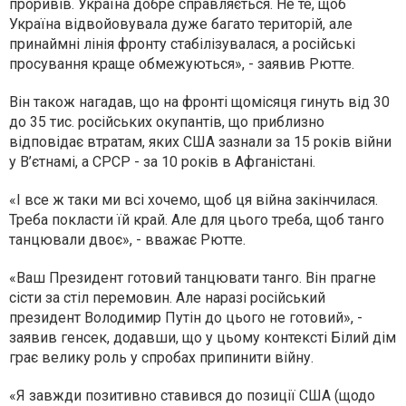
проривів. Україна добре справляється. Не те, щоб
Україна відвойовувала дуже багато територій, але
принаймні лінія фронту стабілізувалася, а російські
просування краще обмежуються», - заявив Рютте.
Він також нагадав, що на фронті щомісяця гинуть від 30
до 35 тис. російських окупантів, що приблизно
відповідає втратам, яких США зазнали за 15 років війни
у В’єтнамі, а СРСР - за 10 років в Афганістані.
«І все ж таки ми всі хочемо, щоб ця війна закінчилася.
Треба покласти їй край. Але для цього треба, щоб танго
танцювали двоє», - вважає Рютте.
«Ваш Президент готовий танцювати танго. Він прагне
сісти за стіл перемовин. Але наразі російський
президент Володимир Путін до цього не готовий», -
заявив генсек, додавши, що у цьому контексті Білий дім
грає велику роль у спробах припинити війну.
«Я завжди позитивно ставився до позиції США (щодо