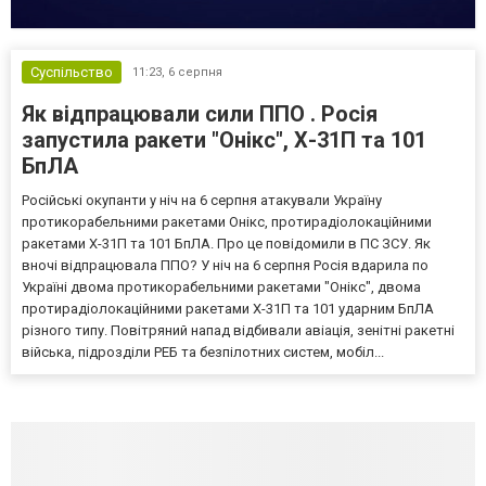
Суспільство
11:23,
6 серпня
Як відпрацювали сили ППО . Росія
запустила ракети "Онікс", Х-31П та 101
БпЛА
Російські окупанти у ніч на 6 серпня атакували Україну
протикорабельними ракетами Онікс, протирадіолокаційними
ракетами Х-31П та 101 БпЛА. Про це повідомили в ПС ЗСУ. Як
вночі відпрацювала ППО? У ніч на 6 серпня Росія вдарила по
Україні двома протикорабельними ракетами "Онікс", двома
протирадіолокаційними ракетами Х-31П та 101 ударним БпЛА
різного типу. Повітряний напад відбивали авіація, зенітні ракетні
війська, підрозділи РЕБ та безпілотних систем, мобіл...