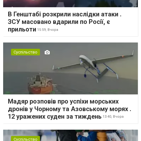
В Генштабі розкрили наслідки атаки .
ЗСУ масовано вдарили по Росії, є
прильоти
15:59,
Вчора
Суспільство
Мадяр розповів про успіхи морських
дронів у Чорному та Азовському морях .
12 уражених суден за тиждень
13:40,
Вчора
Суспільство