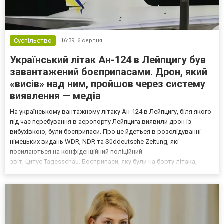
Суспільство
16:39,
6 серпня
Український літак Ан-124 в Лейпцигу був
завантажений боєприпасами. Дрон, який
«висів» над ним, пройшов через систему
виявлення — медіа
На українському вантажному літаку Ан-124 в Лейпцигу, біля якого
під час перебування в аеропорту Лейпцига виявили дрон із
вибухівкою, були боєприпаси. Про це йдеться в розслідуванні
німецьких видань WDR, NDR та Süddeutsche Zeitung, які
посилаються на конфіденційний поліційний
звіт, цитує Tagesschau. Боєприпаси, яку були на борту літака,
незадовго до цього доставили з Франції до Лейпцига, після чого
їх мали транспортувати далі. За даними слідства, 4 серпня о...