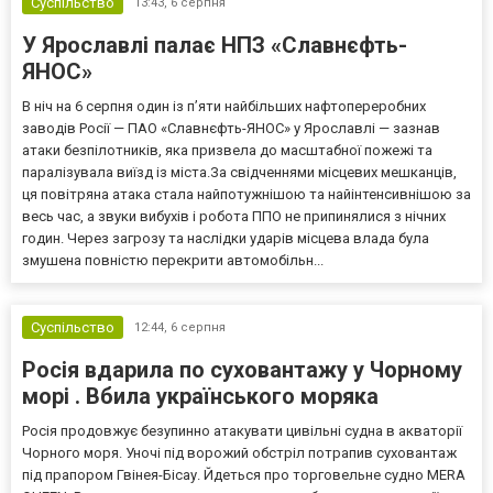
Суспільство
13:43,
6 серпня
У Ярославлі палає НПЗ «Славнєфть-
ЯНОС»
В ніч на 6 серпня один із п’яти найбільших нафтопереробних
заводів Росії — ПАО «Славнєфть-ЯНОС» у Ярославлі — зазнав
атаки безпілотників, яка призвела до масштабної пожежі та
паралізувала виїзд із міста.За свідченнями місцевих мешканців,
ця повітряна атака стала найпотужнішою та найінтенсивнішою за
весь час, а звуки вибухів і робота ППО не припинялися з нічних
годин. Через загрозу та наслідки ударів місцева влада була
змушена повністю перекрити автомобільн...
Суспільство
12:44,
6 серпня
Росія вдарила по суховантажу у Чорному
морі . Вбила українського моряка
Росія продовжує безупинно атакувати цивільні судна в акваторії
Чорного моря. Уночі під ворожий обстріл потрапив суховантаж
під прапором Гвінея-Бісау. Йдеться про торговельне судно MERA