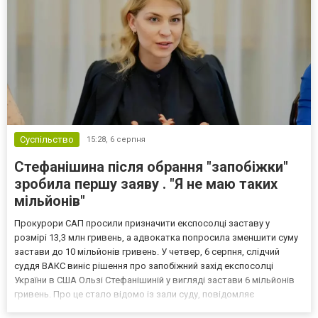
Суспільство
15:28,
6 серпня
Стефанішина після обрання "запобіжки"
зробила першу заяву . "Я не маю таких
мільйонів"
Прокурори САП просили призначити експосолці заставу у
розмірі 13,3 млн гривень, а адвокатка попросила зменшити суму
застави до 10 мільйонів гривень. У четвер, 6 серпня, слідчий
суддя ВАКС виніс рішення про запобіжний захід експосолці
України в США Ользі Стефанішиній у вигляді застави 6 мільйонів
гривень. Про це стало відомо із зали суду, повідомляє
кореспондент ТСН. Прокурори САП просили призначити