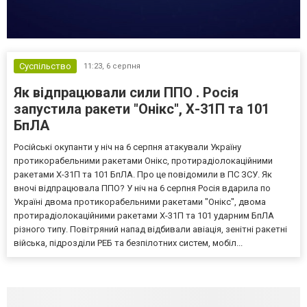
Суспільство
11:23,
6 серпня
Як відпрацювали сили ППО . Росія
запустила ракети "Онікс", Х-31П та 101
БпЛА
Російські окупанти у ніч на 6 серпня атакували Україну
протикорабельними ракетами Онікс, протирадіолокаційними
ракетами Х-31П та 101 БпЛА. Про це повідомили в ПС ЗСУ. Як
вночі відпрацювала ППО? У ніч на 6 серпня Росія вдарила по
Україні двома протикорабельними ракетами "Онікс", двома
протирадіолокаційними ракетами Х-31П та 101 ударним БпЛА
різного типу. Повітряний напад відбивали авіація, зенітні ракетні
війська, підрозділи РЕБ та безпілотних систем, мобіл...