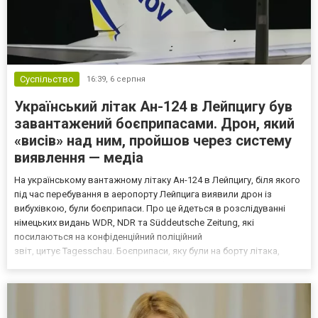
Суспільство
16:39,
6 серпня
Український літак Ан-124 в Лейпцигу був
завантажений боєприпасами. Дрон, який
«висів» над ним, пройшов через систему
виявлення — медіа
На українському вантажному літаку Ан-124 в Лейпцигу, біля якого
під час перебування в аеропорту Лейпцига виявили дрон із
вибухівкою, були боєприпаси. Про це йдеться в розслідуванні
німецьких видань WDR, NDR та Süddeutsche Zeitung, які
посилаються на конфіденційний поліційний
звіт, цитує Tagesschau. Боєприпаси, яку були на борту літака,
незадовго до цього доставили з Франції до Лейпцига, після чого
їх мали транспортувати далі. За даними слідства, 4 серпня о...