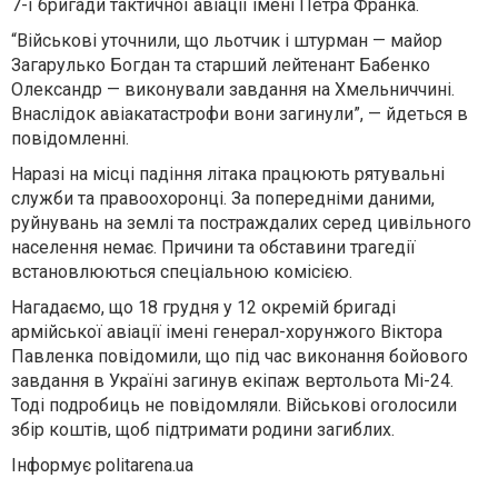
7-ї бригади тактичної авіації імені Петра Франка.
“Військові уточнили, що льотчик і штурман — майор
Загарулько Богдан та старший лейтенант Бабенко
Олександр — виконували завдання на Хмельниччині.
Внаслідок авіакатастрофи вони загинули”, — йдеться в
повідомленні.
Наразі на місці падіння літака працюють рятувальні
служби та правоохоронці. За попередніми даними,
руйнувань на землі та постраждалих серед цивільного
населення немає. Причини та обставини трагедії
встановлюються спеціальною комісією.
Нагадаємо, що 18 грудня у 12 окремій бригаді
армійської авіації імені генерал-хорунжого Віктора
Павленка повідомили, що під час виконання бойового
завдання в Україні загинув екіпаж вертольота Мі-24.
Тоді подробиць не повідомляли. Військові оголосили
збір коштів, щоб підтримати родини загиблих.
Інформує politarena.ua