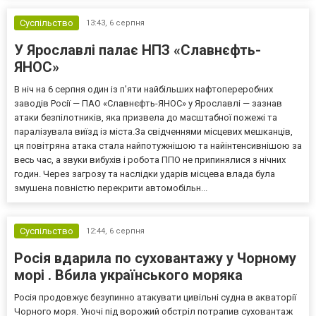
експосолці заставу у розмірі 13,3 млн гривень. Своєю черго...
Суспільство
13:43,
6 серпня
У Ярославлі палає НПЗ «Славнєфть-
ЯНОС»
В ніч на 6 серпня один із п’яти найбільших нафтопереробних
заводів Росії — ПАО «Славнєфть-ЯНОС» у Ярославлі — зазнав
атаки безпілотників, яка призвела до масштабної пожежі та
паралізувала виїзд із міста.За свідченнями місцевих мешканців,
ця повітряна атака стала найпотужнішою та найінтенсивнішою за
весь час, а звуки вибухів і робота ППО не припинялися з нічних
годин. Через загрозу та наслідки ударів місцева влада була
змушена повністю перекрити автомобільн...
Суспільство
12:44,
6 серпня
Росія вдарила по суховантажу у Чорному
морі . Вбила українського моряка
Росія продовжує безупинно атакувати цивільні судна в акваторії
Чорного моря. Уночі під ворожий обстріл потрапив суховантаж