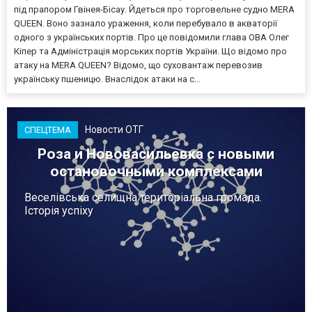
під прапором Гвінея-Бісау. Йдеться про торговельне судно MERA
QUEEN. Воно зазнало ураження, коли перебувало в акваторії
одного з українських портів. Про це повідомили глава ОВА Олег
Кіпер та Адміністрація морських портів України. Що відомо про
атаку на MERA QUEEN? Відомо, що суховантаж перевозив
українську пшеницю. Внаслідок атаки на с...
Новости ОТГ
СПЕЦТЕМА
Роза и Нововасильевка с новыми
остановочными комплексами
Веселівська селищна територіальна громада.
Історія успіху