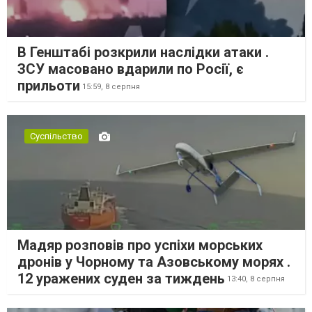
В Генштабі розкрили наслідки атаки .
ЗСУ масовано вдарили по Росії, є
прильоти
15:59,
8 серпня
Суспільство
Мадяр розповів про успіхи морських
дронів у Чорному та Азовському морях .
12 уражених суден за тиждень
13:40,
8 серпня