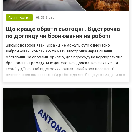
Суспільство
09:35,
8 серпня
Що краще обрати сьогодні . Відстрочка
по догляду чи бронювання на роботі
Військовозобов'язані українці не можуть бути одночасно
заброньовані компанією та мати відстрочку через сімейні
обставини. За словами юристів, для переходу на корпоративне
бронювання громадянину доведеться дочекатися закінчення
терміну дії наявної відстрочки, однак такий крок несе певні
ризики через залежність від роботодавця. Якщо у громадянина є
кілька варіантів для тимчасового уникнення мобілізації, юристи
дали поради, які недоліки та переваги має бронюв...