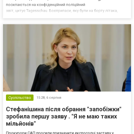
посилаються на конфіденційний поліційний
звіт, цитує Tagesschau. Боєприпаси, яку були на борту літака,
незадовго до цього доставили з Франції до Лейпцига, після чого
їх мали транспортувати далі. За даними слідства, 4 серпня о...
Суспільство
15:28,
6 серпня
Стефанішина після обрання "запобіжки"
зробила першу заяву . "Я не маю таких
мільйонів"
Прокурори САП просили призначити експосолці заставу у