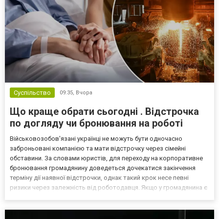
Суспільство
09:35,
Вчора
Що краще обрати сьогодні . Відстрочка
по догляду чи бронювання на роботі
Військовозобов'язані українці не можуть бути одночасно
заброньовані компанією та мати відстрочку через сімейні
обставини. За словами юристів, для переходу на корпоративне
бронювання громадянину доведеться дочекатися закінчення
терміну дії наявної відстрочки, однак такий крок несе певні
ризики через залежність від роботодавця. Якщо у громадянина є
кілька варіантів для тимчасового уникнення мобілізації, юристи
дали поради, які недоліки та переваги має бронюв...