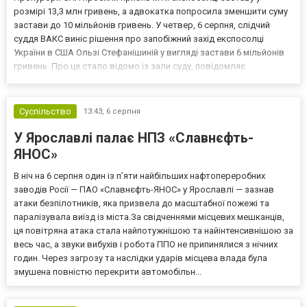
розмірі 13,3 млн гривень, а адвокатка попросила зменшити суму
застави до 10 мільйонів гривень. У четвер, 6 серпня, слідчий
суддя ВАКС виніс рішення про запобіжний захід експосолці
України в США Ользі Стефанішиній у вигляді застави 6 мільйонів
гривень. Про це стало відомо із зали суду, повідомляє
кореспондент ТСН. Прокурори САП просили призначити
експосолці заставу у розмірі 13,3 млн гривень. Своєю черго...
Суспільство
13:43,
6 серпня
У Ярославлі палає НПЗ «Славнєфть-
ЯНОС»
В ніч на 6 серпня один із п’яти найбільших нафтопереробних
заводів Росії — ПАО «Славнєфть-ЯНОС» у Ярославлі — зазнав
атаки безпілотників, яка призвела до масштабної пожежі та
паралізувала виїзд із міста.За свідченнями місцевих мешканців,
ця повітряна атака стала найпотужнішою та найінтенсивнішою за
весь час, а звуки вибухів і робота ППО не припинялися з нічних
годин. Через загрозу та наслідки ударів місцева влада була
змушена повністю перекрити автомобільн...