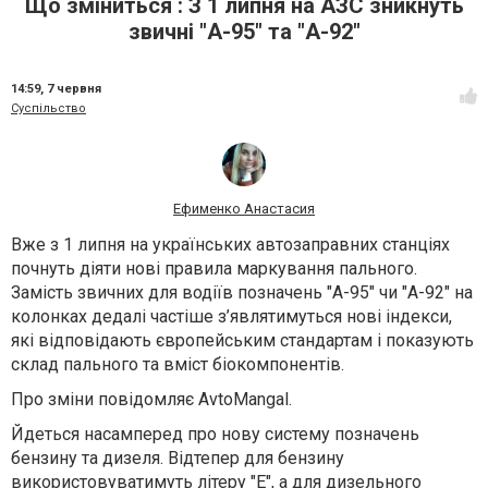
Що зміниться : З 1 липня на АЗС зникнуть
звичні "А-95" та "А-92"
14:59,
7 червня
Суспільство
Ефименко Анастасия
Вже з 1 липня на українських автозаправних станціях
почнуть діяти нові правила маркування пального.
Замість звичних для водіїв позначень "А-95" чи "А-92" на
колонках дедалі частіше з’являтимуться нові індекси,
які відповідають європейським стандартам і показують
склад пального та вміст біокомпонентів.
Про зміни повідомляє AvtoMangal.
Йдеться насамперед про нову систему позначень
бензину та дизеля. Відтепер для бензину
використовуватимуть літеру "E", а для дизельного