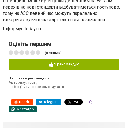
потенційно може бути трохи дешевшим за E5. Сам
перехід на нові стандарти відбуватиметься поступово,
тому на АЗС певний час можуть паралельно
використовувати як старі, так і нові позначення.
Інформує today.ua
Оцініть першим
(
0
оцінок)
Я рекомендую
Ніхто ще не рекомендував
Авторизуйтесь
,
щоб оцінити і порекомендувати
Reddit
Telegram
Viber
WhatsApp