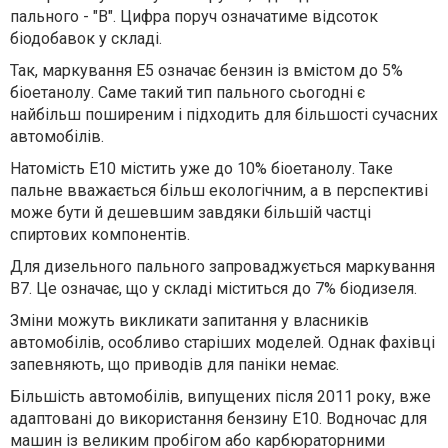
пального - "B". Цифра поруч означатиме відсоток
біодобавок у складі.
Так, маркування E5 означає бензин із вмістом до 5%
біоетанолу. Саме такий тип пального сьогодні є
найбільш поширеним і підходить для більшості сучасних
автомобілів.
Натомість E10 містить уже до 10% біоетанолу. Таке
пальне вважається більш екологічним, а в перспективі
може бути й дешевшим завдяки більшій частці
спиртових компонентів.
Для дизельного пального запроваджується маркування
B7. Це означає, що у складі міститься до 7% біодизеля.
Зміни можуть викликати запитання у власників
автомобілів, особливо старіших моделей. Однак фахівці
запевняють, що приводів для паніки немає.
Більшість автомобілів, випущених після 2011 року, вже
адаптовані до використання бензину E10. Водночас для
машин із великим пробігом або карбюраторними