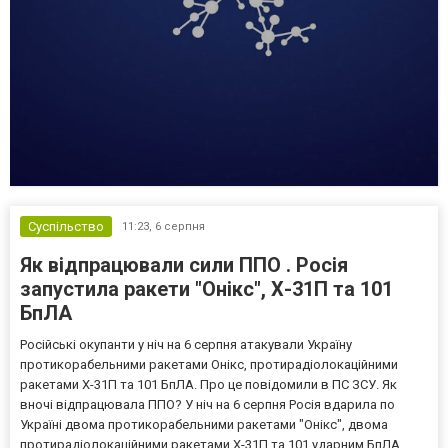
Суспільство
11:23,
6 серпня
Як відпрацювали сили ППО . Росія
запустила ракети "Онікс", Х-31П та 101
БпЛА
Російські окупанти у ніч на 6 серпня атакували Україну
протикорабельними ракетами Онікс, протирадіолокаційними
ракетами Х-31П та 101 БпЛА. Про це повідомили в ПС ЗСУ. Як
вночі відпрацювала ППО? У ніч на 6 серпня Росія вдарила по
Україні двома протикорабельними ракетами "Онікс", двома
протирадіолокаційними ракетами Х-31П та 101 ударним БпЛА