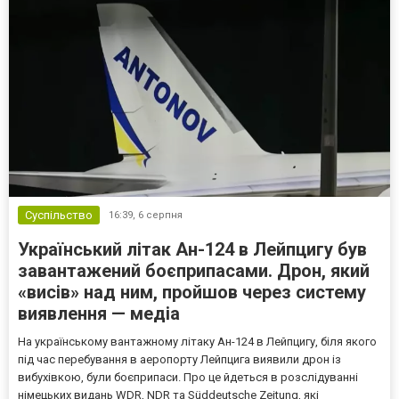
Суспільство
16:39,
6 серпня
Український літак Ан-124 в Лейпцигу був
завантажений боєприпасами. Дрон, який
«висів» над ним, пройшов через систему
виявлення — медіа
На українському вантажному літаку Ан-124 в Лейпцигу, біля якого
під час перебування в аеропорту Лейпцига виявили дрон із
вибухівкою, були боєприпаси. Про це йдеться в розслідуванні
німецьких видань WDR, NDR та Süddeutsche Zeitung, які