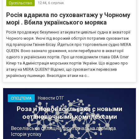
Суспільство
12:44,
6 серпня
Росія вдарила по суховантажу у Чорному
морі . Вбила українського моряка
Росія продовжує безупинно атакувати цивільні судна в акваторії
Чорного моря. Уночі під ворожий обстріл потрапив суховантаж
під прапором Гвінея-Бісау. Йдеться про торговельне судно MERA
QUEEN. Воно зазнало ураження, коли перебувало в акваторії
одного з українських портів. Про це повідомили глава ОВА Олег
Кіпер та Адміністрація морських портів України. Що відомо про
атаку на MERA QUEEN? Відомо, що суховантаж перевозив
українську пшеницю. Внаслідок атаки на с...
Новости ОТГ
СПЕЦТЕМА
Роза и Нововасильевка с новыми
остановочными комплексами
Веселівська селищна територіальна громада.
Історія успіху