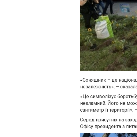
«Соняшник – це націонал
незалежність», – сказал
«Це символізує боротьбу 
незламний. Його не можн
сантиметр її території», 
Серед присутніх на захо
Офісу президента з питан