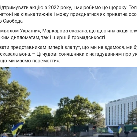
підтримувати акцію з 2022 року, і ми робимо це щороку. Теп
гтоні на кілька тижнів і можу приєднатися як приватна осо
о Свобода.
волом України», Маркарова сказала, що щорічна акція сл
ким дипломатам, так і ширшій громадськості.
ати представникам імперії зла тут, що ми не здамося, ми 
 сказала вона. – Ці чудові соняшники є нагадуванням про у
е, що ми маємо перемогти».