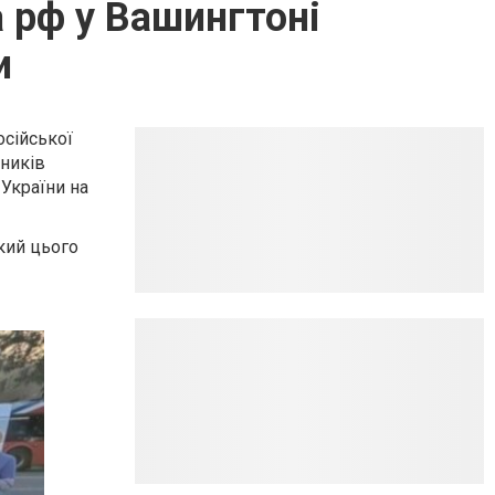
а рф у Вашингтоні
и
осійської
ьників
 України на
кий цього