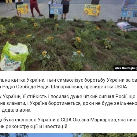
ьна квітка України, і він символізує боротьбу України за с
а Радіо Свобода Надія Шапоринська, президентка USUA.
України, її стійкість і посилає дуже чіткий сигнал Росії, що
а зламати, і Україна боротиметься, доки не буде звільнен
– додала вона.
ді була експосол України в США Оксана Маркарова, яка нин
ь реконструкції й інвестицій.