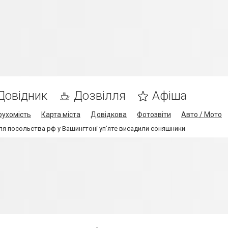
Довідник
Дозвілля
Афіша
рухомість
Карта міста
Довідкова
Фотозвіти
Авто / Мото
іля посольства рф у Вашингтоні уп’яте висадили соняшники