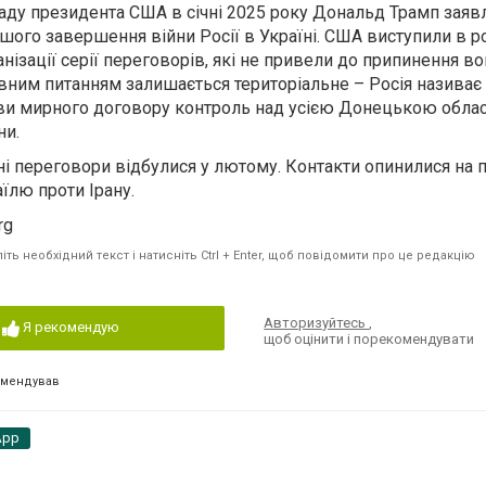
аду президента США в січні 2025 року Дональд Трамп заяв
ого завершення війни Росії в Україні. США виступили в р
нізації серії переговорів, які не привели до припинення в
вним питанням залишається територіальне – Росія назива
ови мирного договору контроль над усією Донецькою облас
ни.
ні переговори відбулися у лютому. Контакти опинилися на п
їлю проти Ірану.
rg
ть необхідний текст і натисніть Ctrl + Enter, щоб повідомити про це редакцію
Авторизуйтесь
,
Я рекомендую
щоб оцінити і порекомендувати
омендував
App