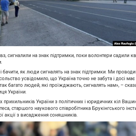
вз, сигналили на знак підтримки, поки волонтери садили кв
.
і бачити, як люди сигналять на знак підтримки. Ми проводи
сольство усвідомило, що Україна точно не забута і досі має
так багато людей, які проїжджають, сигналять нам», – ска
ця України.
іх прихильників України з політичних і юридичних кіл Вашин
еса, старшого наукового співробітника Брукінгського інсти
ої акції з висадження соняшників.