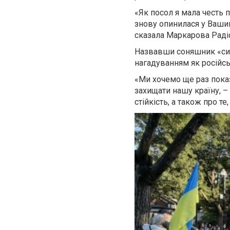
«Як посол я мала честь 
знову опинилася у Вашин
сказала Маркарова Раді
Назвавши соняшник «сим
нагадуванням як російсь
«Ми хочемо ще раз показ
захищати нашу країну, –
стійкість, а також про т