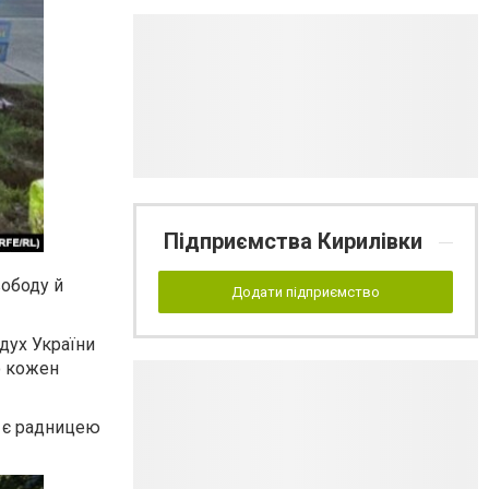
Підприємства Кирилівки
вободу й
Додати підприємство
 дух України
о кожен
і є радницею