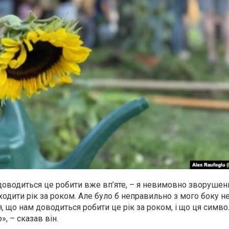
доводиться це робити вже вп’яте, – я невимовно зворушен
ити рік за роком. Але було б неправильно з мого боку не
, що нам доводиться робити це рік за роком, і що ця симво
, – сказав він.