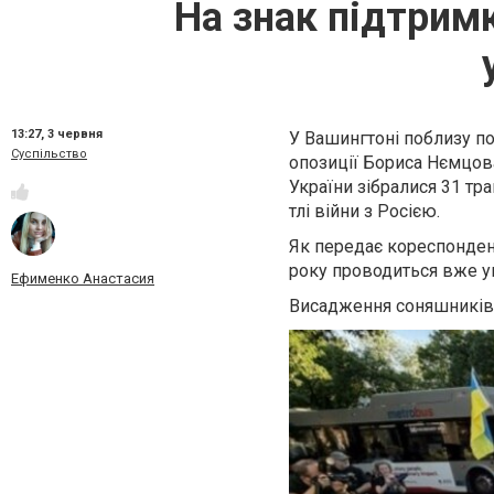
На знак підтримк
13:27,
3 червня
У Вашингтоні поблизу пос
Суспільство
опозиції Бориса Нємцов
України зібралися 31 тр
тлі війни з Росією.
Як передає кореспондент
року проводиться вже уп
Ефименко Анастасия
Висадження соняшників ор