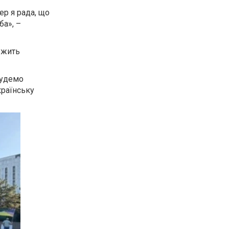
ер я рада, що
ба», –
ужить
будемо
країнську