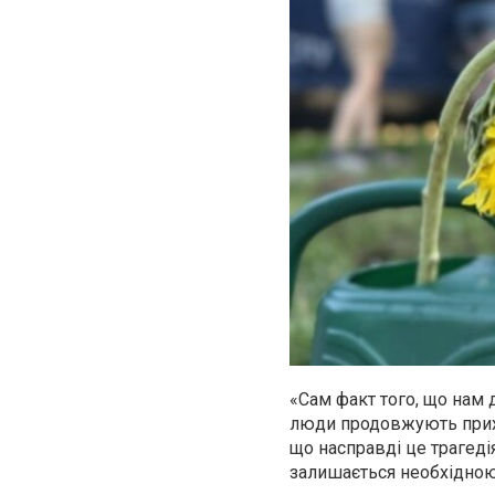
«Сам факт того, що нам 
люди продовжують приход
що насправді це трагедія
залишається необхідною»