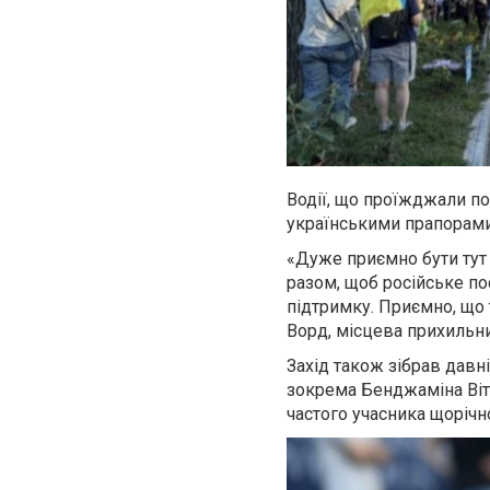
Водії, що проїжджали по
українськими прапорами
«Дуже приємно бути тут 
разом, щоб російське по
підтримку. Приємно, що 
Ворд, місцева прихильни
Захід також зібрав давн
зокрема Бенджаміна Вітт
частого учасника щорічн