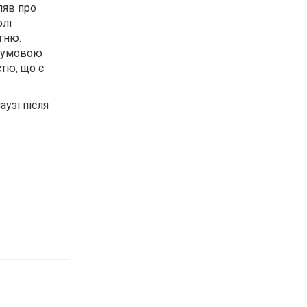
ляв про
олі
огню.
є умовою
тю, що є
аузі після