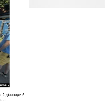
ій діаспори й
нні