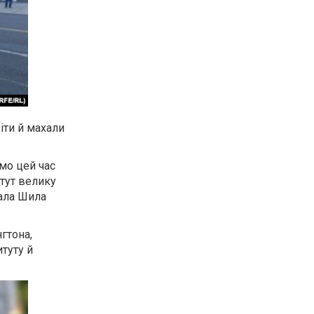
іти й махали
мо цей час
 тут велику
зала Шила
гтона,
туту й