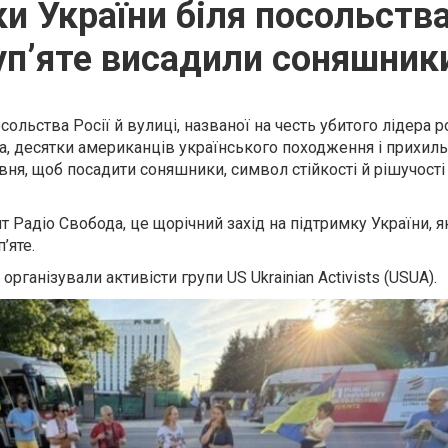
и України біля посольств
уп’яте висадили соняшник
ольства Росії й вулиці, названої на честь убитого лідера р
а, десятки американців українського походження і прихил
авня, щоб посадити соняшники, символ стійкості й рішучості
 Радіо Свобода, це щорічний захід на підтримку України, я
’яте.
ганізували активісти групи US Ukrainian Activists (USUA).