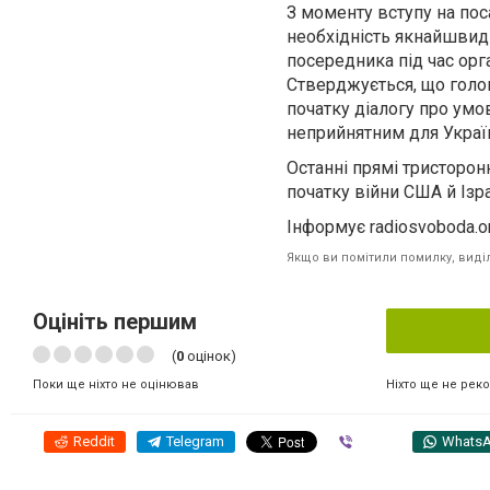
З моменту вступу на пос
необхідність якнайшвидш
посередника під час орга
Стверджується, що голо
початку діалогу про ум
неприйнятним для Украї
Останні прямі тристорон
початку війни США й Ізра
Інформує radiosvoboda.o
Якщо ви помітили помилку, виділі
Оцініть першим
(
0
оцінок)
Ніхто ще не рек
Поки ще ніхто не оцінював
Reddit
Telegram
Viber
Whats