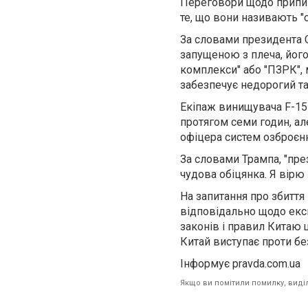
Переговори щодо припин
те, що вони називають 
За словами президента С
запущеною з плеча, його
комплекси" або "ПЗРК", 
забезпечує недорогий та
Екіпаж винищувача F-15 
протягом семи годин, ал
офіцера систем озброєння
За словами Трампа, "пре
чудова обіцянка. Я вірю 
На запитання про збиття
відповідально щодо експ
законів і правил Китаю
Китай виступає проти бе
Інформує pravda.com.ua
Якщо ви помітили помилку, виділі