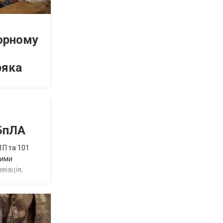
орному
ряка
 БпЛА
1П та 101
ними
віація,