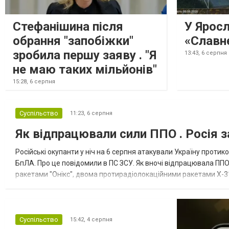
Стефанішина після
У Ярос
обрання "запобіжки"
«Славн
зробила першу заяву . "Я
13:43,
6 серпня
не маю таких мільйонів"
15:28,
6 серпня
Суспільство
11:23,
6 серпня
Як відпрацювали сили ППО . Росія з
Російські окупанти у ніч на 6 серпня атакували Україну прот
БпЛА. Про це повідомили в ПС ЗСУ. Як вночі відпрацювала ППО
ракетами "Онікс", двома протирадіолокаційними ракетами Х-31
зенітні ракетні війська, підрозділи РЕБ та безпілотних систем, мо
Суспільство
15:42,
4 серпня