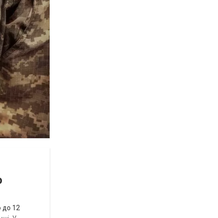
ю
 до 12