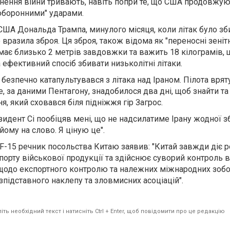
ення війни тривають, навіть попри те, що США продовжую
"оборонними" ударами.
ША Дональда Трампа, минулого місяця, коли літак було зб
 вразила зброя. Ця зброя, також відома як "переносні зеніт
має близько 2 метрів завдовжки та важить 18 кілограмів, 
 ефективний спосіб збивати низьколітні літаки.
безпечно катапультувався з літака над Іраном. Пілота вря
е, за даними Пентагону, знадобилося два дні, щоб знайти та
, який сховався біля підніжжя гір Загрос.
зидент Сі пообіцяв мені, що не надсилатиме Ірану жодної з
йому на слово. Я ціную це".
 F-15 речник посольства Китаю заявив: "Китай завжди діє 
орту військової продукції та здійснює суворий контроль 
 щодо експортного контролю та належних міжнародних зобо
зпідставного наклепу та зловмисних асоціацій".
ть необхідний текст і натисніть Ctrl + Enter, щоб повідомити про це редакцію