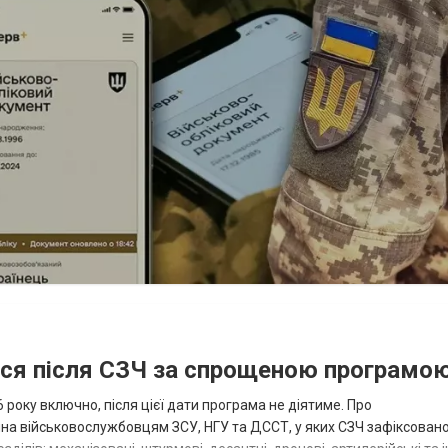
ися після СЗЧ за спрощеною програмо
року включно, після цієї дати програма не діятиме. Про
пна військовослужбовцям ЗСУ, НГУ та ДССТ, у яких СЗЧ зафіксовано