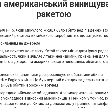
ити американський винищув
ракетою
ч F-15, який минулого місяця було збито над південно-за
ражений ракетою китайського виробництва, що запускається
осиланням на джерела
ся, на початку конфлікту Китай також міг надати Ірану рада
альності, який виявляє літаки-невидимки, призначені для 
дного з джерел та американського чиновника, обізнаного 
риканські чиновники досі розслідують обставини збиття
ike Eagle у квітні. Це був перший випадок за десятиліття, 
ач був збитий ворожим вогнем.
передано військове обладнання. Але використання Іраном 
а ускладнює відносини американців з Пекіном у той час, к
п звертається до Китаю за допомогою у припиненні конфлі