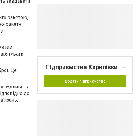
ть завдавати
ито ракетою,
но-ракетні
що
тували
 врятувати
Підприємства Кирилівки
брої. Це
Додати підприємство
розсудливо та
відповідно до
в'язань.