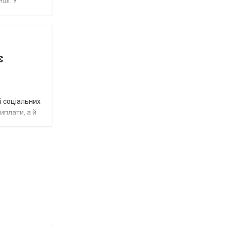
нші. У
є
і соціальних
виплати, а й