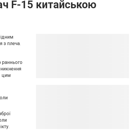
ач F-15 китайською
хідним
 з плеча.
р раннього
уникнення
з цим
коли
зброї
оли
кту.