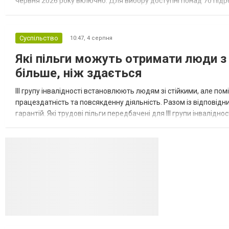
червня 2026 року включно. Для вибору доступні понад 70 підрозд
кожному з них потрібні військовослужбовці з різним досвідом, 
Суспільство
10:47,
4 серпня
Які пільги можуть отримати люди з 
більше, ніж здається
III групу інвалідності встановлюють людям зі стійкими, але п
працездатність та повсякденну діяльність. Разом із відповід
гарантій. Які трудові пільги передбачені для III групи інвалідно
на додаткові трудові гарантії. Законодавство передбачає...