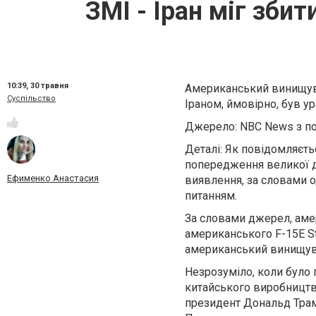
ЗМІ - Іран міг зб
10:39,
30 травня
Американський винищува
Суспільство
Іраном, ймовірно, був у
Джерело: NBC News з п
Деталі: Як повідомляєть
попередження великої д
Ефименко Анастасия
виявлення, за словами о
питанням.
За словами джерел, аме
американського F-15E Str
американський винищув
Незрозуміло, коли було 
китайського виробництв
президент Дональд Трам