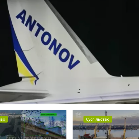
тво
Суспільство