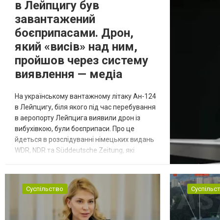
в Лейпцигу був
завантажений
боєприпасами. Дрон,
який «висів» над ним,
пройшов через систему
виявлення — медіа
На українському вантажному літаку Ан-124
в Лейпцигу, біля якого під час перебування
в аеропорту Лейпцига виявили дрон із
вибухівкою, були боєприпаси. Про це
йдеться в розслідуванні німецьких видань
WDR, NDR та Süddeutsche Zeitung, які
посилаються на конфіденційний поліційний
звіт, цитує Tagesschau. Боєприпаси, яку
були на борту літака, незадовго до цього
Суспільство
Суспільс
доставили з Франції до Лейпцига, після
чого їх мали транспортувати далі. За
даними слідства, 4 серпня о...