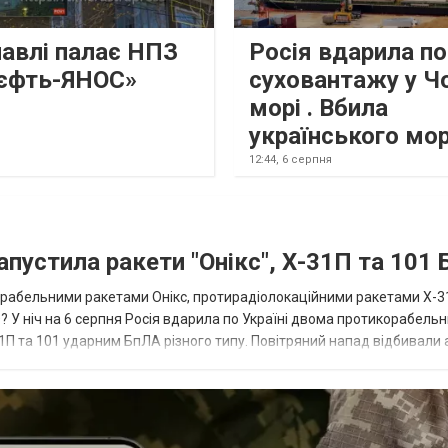
лавлі палає НПЗ
Росія вдарила по
єфть-ЯНОС»
суховантажу у Ч
морі . Вбила
українського мо
12:44,
6 серпня
апустила ракети "Онікс", Х-31П та 101
икорабельними ракетами Онікс, протирадіолокаційними ракетами Х-3
? У ніч на 6 серпня Росія вдарила по Україні двома протикорабель
П та 101 ударним БпЛА різного типу. Повітряний напад відбивали а
біл...