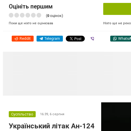
Оцініть першим
(
0
оцінок)
Ніхто ще не рек
Поки ще ніхто не оцінював
Reddit
Telegram
Viber
Whats
Суспільство
16:39,
6 серпня
Український літак Ан-124