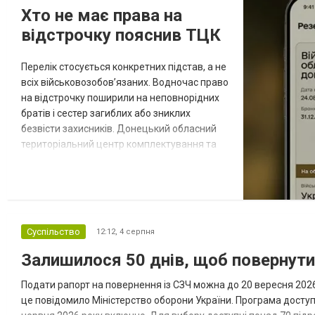
Хто не має права на
відстрочку пояснив ТЦК
Перелік стосується конкретних підстав, а не
всіх військовозобов’язаних. Водночас право
на відстрочку поширили на неповнорідних
братів і сестер загиблих або зниклих
безвісти захисників. Донецький обласний
територіальний центр комплектування та
соціальної підтримки оприлюднив вісім
категорій військовозобов’язаних, які за
певних обставин не мають права на
відстрочку від мобілізації за раніше
доступними підставами. Серед них — окремі
Суспільство
12:12,
4 серпня
студенти, боржники з аліме...
Залишилося 50 днів, щоб повернут
Подати рапорт на повернення із СЗЧ можна до 20 вересня 2026 
це повідомило Міністерство оборони України. Програма досту