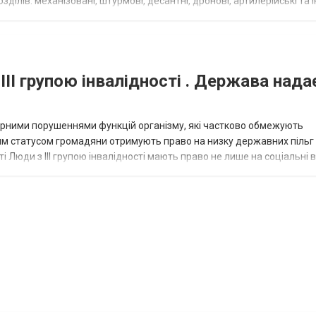
ілів: механізовані, штурмові, десантні, дронові, артилерійські та і
військовими спеціал...
III групою інвалідності . Держава нада
омірними порушеннями функцій організму, які частково обмежують
ним статусом громадяни отримують право на низку державних пільг 
сті Люди з III групою інвалідності мають право не лише на соціальні 