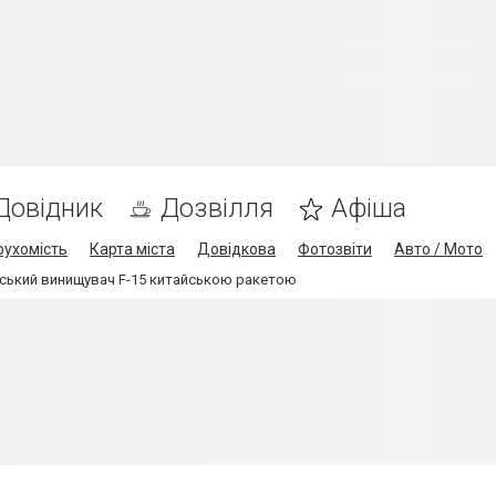
Довідник
Дозвілля
Афіша
рухомість
Карта міста
Довідкова
Фотозвіти
Авто / Мото
анський винищувач F-15 китайською ракетою