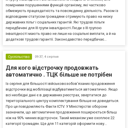
помірними порушеннями функцій організму, які частково
обмежують працездатність та повсякденну діяльність. Разом із
відповідним статусом громадяни отримують право на низку
державних пільг і соціальних гарантій. Які трудові пільги
передбачені для III групи інвалідності Люди з III групою
інвалідності мають право не лише на соціальні виплати, а й на
додаткові трудові гарантії. Законодавство передбачає...
Суспільство
09:37,
4 серпня
Для кого відстрочку продовжать
автоматично . ТЦК більше не потрібен
Із серпня для більшості військовозобов’язаних продовження
відстрочки від мобілізації відбуватиметься автоматично. Якщо
всі необхідні дані є в державних реєстрах, звертатися до
територіального центру комплектування більше не доведеться.
Про це повідомляють Факти ICTV. У Міністерстві оборони
зазначили, що автоматичне продовження поширюється більш
ніж на 90% чинних відстрочок. Такий механізм уже охоплює 22
категорії громадян. Ще для 11 категорій оформити нову...