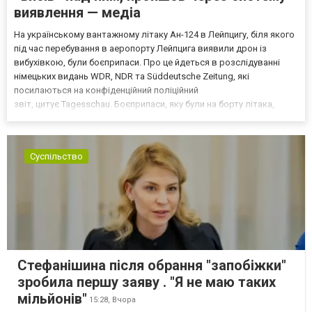
виявлення — медіа
На українському вантажному літаку Ан-124 в Лейпцигу, біля якого
під час перебування в аеропорту Лейпцига виявили дрон із
вибухівкою, були боєприпаси. Про це йдеться в розслідуванні
німецьких видань WDR, NDR та Süddeutsche Zeitung, які
посилаються на конфіденційний поліційний
звіт, цитує Tagesschau. Боєприпаси, яку були на борту літака,
незадовго до цього доставили з Франції до Лейпцига, після чого
їх мали транспортувати далі. За даними слідства, 4 серпня о...
Суспільство
Стефанішина після обрання "запобіжки"
зробила першу заяву . "Я не маю таких
мільйонів"
15:28,
Вчора