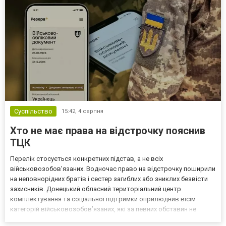
Суспільство
15:42,
4 серпня
Хто не має права на відстрочку пояснив
ТЦК
Перелік стосується конкретних підстав, а не всіх
військовозобов’язаних. Водночас право на відстрочку поширили
на неповнорідних братів і сестер загиблих або зниклих безвісти
захисників. Донецький обласний територіальний центр
комплектування та соціальної підтримки оприлюднив вісім
категорій військовозобов’язаних, які за певних обставин не
мають права на відстрочку від мобілізації за раніше доступними