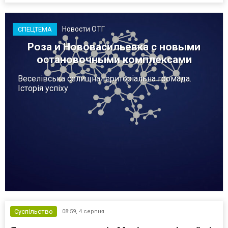
Новости ОТГ
СПЕЦТЕМА
Роза и Нововасильевка с новыми
остановочными комплексами
Веселівська селищна територіальна громада.
Історія успіху
Суспільство
08:59,
4 серпня