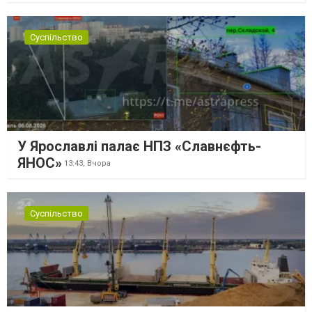
Суспільство
У Ярославлі палає НПЗ «Славнєфть-
ЯНОС»
13:43,
Вчора
Суспільство