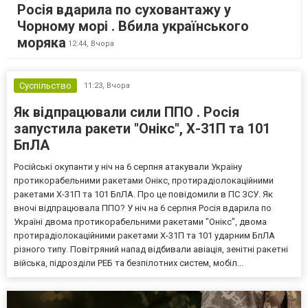
Росія вдарила по суховантажу у
Чорному морі . Вбила українського
моряка
12:44,
Вчора
Суспільство
11:23,
Вчора
Як відпрацювали сили ППО . Росія
запустила ракети "Онікс", Х-31П та 101
БпЛА
Російські окупанти у ніч на 6 серпня атакували Україну
протикорабельними ракетами Онікс, протирадіолокаційними
ракетами Х-31П та 101 БпЛА. Про це повідомили в ПС ЗСУ. Як
вночі відпрацювала ППО? У ніч на 6 серпня Росія вдарила по
Україні двома протикорабельними ракетами "Онікс", двома
протирадіолокаційними ракетами Х-31П та 101 ударним БпЛА
різного типу. Повітряний напад відбивали авіація, зенітні ракетні
війська, підрозділи РЕБ та безпілотних систем, мобіл...