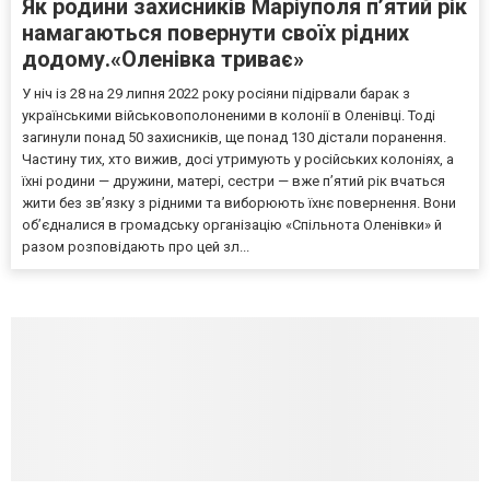
Як родини захисників Маріуполя пʼятий рік
намагаються повернути своїх рідних
додому.«Оленівка триває»
У ніч із 28 на 29 липня 2022 року росіяни підірвали барак з
українськими військовополоненими в колонії в Оленівці. Тоді
загинули понад 50 захисників, ще понад 130 дістали поранення.
Частину тих, хто вижив, досі утримують у російських колоніях, а
їхні родини — дружини, матері, сестри — вже п’ятий рік вчаться
жити без зв’язку з рідними та виборюють їхнє повернення. Вони
об’єдналися в громадську організацію «Спільнота Оленівки» й
разом розповідають про цей зл...