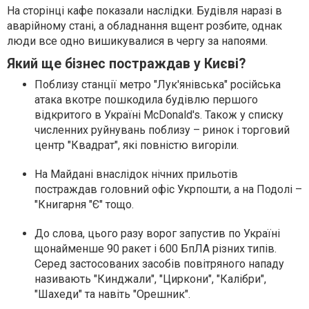
На сторінці кафе показали наслідки. Будівля наразі в
аварійному стані, а обладнання вщент розбите, однак
люди все одно вишикувалися в чергу за напоями.
Який ще бізнес постраждав у Києві?
Поблизу станції метро "Лук'янівська" російська
атака вкотре пошкодила будівлю першого
відкритого в Україні McDonald's. Також у списку
численних руйнувань поблизу – ринок і торговий
центр "Квадрат", які повністю вигоріли.
На Майдані внаслідок нічних прильотів
постраждав головний офіс Укрпошти, а на Подолі –
"Книгарня "Є" тощо.
До слова, цього разу ворог запустив по Україні
щонайменше 90 ракет і 600 БпЛА різних типів.
Серед застосованих засобів повітряного нападу
називають "Кинджали", "Циркони", "Калібри",
"Шахеди" та навіть "Орешник".