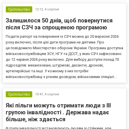
підставами. Серед них — окремі студенти, боржники з аліме...
Суспільство
12:12,
4 серпня
Залишилося 50 днів, щоб повернутися
після СЗЧ за спрощеною програмою
Подати рапорт на повернення із СЗЧ можна до 20 вересня 2026
року включно, після цієї дати програма не діятиме. Про
це повідомило Міністерство оборони України. Програма доступна
військовослужбовцям ЗСУ, НГУ та ДССТ, у яких СЗЧ зафіксовано
до 12 червня 2026 року включно. Для вибору доступні понад 70
підрозділів: механізовані, штурмові, десантні, дронові,
артилерійські та інші. У кожному з них потрібні
військовослужбовці з різним досвідом, військовими спеціал...
Суспільство
10:47,
4 серпня
Які пільги можуть отримати люди з III
групою інвалідності . Держава надає
більше, ніж здається
III групу інвалідності встановлюють людям зі стійкими, але