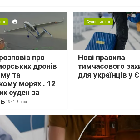
для проведення слухань, надсилан...
тво
Суспільство
розповів про
Нові правила
морських дронів
тимчасового зах
ому та
для українців у 
кому морях . 12
их суден за
нь
13:40,
Вчора