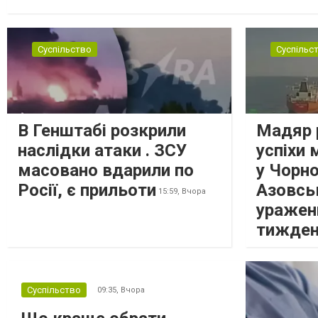
розглядають можливість використати повноваження Конгресу 
Суспільство
Суспільс
В Генштабі розкрили
Мадяр 
наслідки атаки . ЗСУ
успіхи 
масовано вдарили по
у Чорн
Росії, є прильоти
Азовсь
15:59,
Вчора
уражен
тижде
Суспільство
09:35,
Вчора