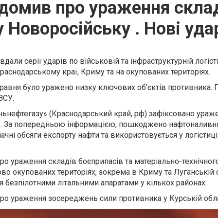
домив про ураження склад
у Новоросійську . Нові удар
дали серії ударів по військовій та інфраструктурній логіст
Краснодарському краї, Криму та на окупованих територіях.
4 травня було уражено низку ключових об’єктів противника. 
ЗСУ.
ньнефтегазу» (Краснодарський край, рф) зафіксовано ураж
. За попередньою інформацією, пошкоджено нафтоналивни
ачні обсяги експорту нафти та використовується у логістиці
о ураження складів боєприпасів та матеріально-технічног
во окупованих територіях, зокрема в Криму та Луганській о
я безпілотними літальними апаратами у кількох районах.
ро ураження зосереджень сили противника у Курській обла