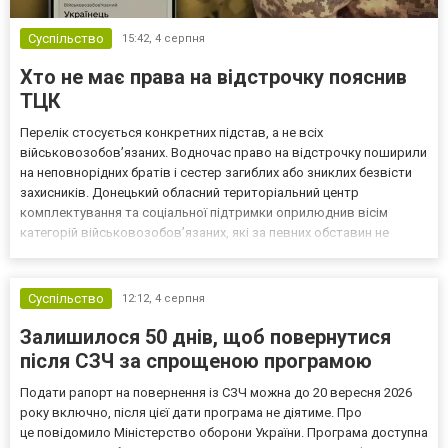
Суспільство
15:42,
4 серпня
Хто не має права на відстрочку пояснив
ТЦК
Перелік стосується конкретних підстав, а не всіх
військовозобов’язаних. Водночас право на відстрочку поширили
на неповнорідних братів і сестер загиблих або зниклих безвісти
захисників. Донецький обласний територіальний центр
комплектування та соціальної підтримки оприлюднив вісім
категорій військовозобов’язаних, які за певних обставин не
мають права на відстрочку від мобілізації за раніше доступними
підставами. Серед них — окремі студенти, боржники з аліме...
Суспільство
12:12,
4 серпня
Залишилося 50 днів, щоб повернутися
після СЗЧ за спрощеною програмою
Подати рапорт на повернення із СЗЧ можна до 20 вересня 2026
року включно, після цієї дати програма не діятиме. Про
це повідомило Міністерство оборони України. Програма доступна