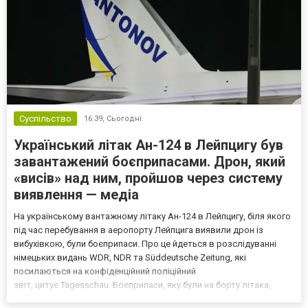
Суспільство
16:39,
Сьогодні
Український літак Ан-124 в Лейпцигу був
завантажений боєприпасами. Дрон, який
«висів» над ним, пройшов через систему
виявлення — медіа
На українському вантажному літаку Ан-124 в Лейпцигу, біля якого
під час перебування в аеропорту Лейпцига виявили дрон із
вибухівкою, були боєприпаси. Про це йдеться в розслідуванні
німецьких видань WDR, NDR та Süddeutsche Zeitung, які
посилаються на конфіденційний поліційний
звіт, цитує Tagesschau. Боєприпаси, яку були на борту літака,
незадовго до цього доставили з Франції до Лейпцига, після чого