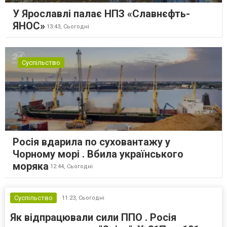
У Ярославлі палає НПЗ «Славнєфть-
ЯНОС»
13:43,
Сьогодні
Суспільство
Росія вдарила по суховантажу у
Чорному морі . Вбила українського
моряка
12:44,
Сьогодні
Суспільство
11:23,
Сьогодні
Як відпрацювали сили ППО . Росія