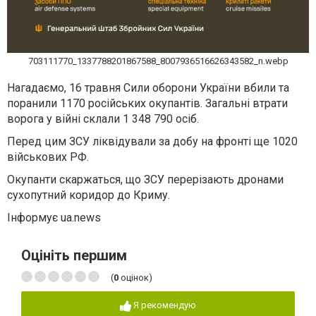
703111770_1337788201867588_8007936516626343582_n.webp
Нагадаємо, 16 травня Сили оборони України вбили та
поранили 1170 російських окупантів. Загальні втрати
ворога у війні склали 1 348 790 осіб.
Перед цим ЗСУ ліквідували за добу на фронті ще 1020
військових РФ.
Окупанти скаржаться, що ЗСУ перерізають дронами
сухопутний коридор до Криму.
Інформує ua.news
Оцініть першим
(
0
оцінок)
Я рекомендую