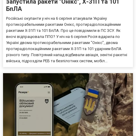
запустила ракети "Онікс", Х-31П та 101
БпЛА
Російські окупанти у ніч на 6 серпня атакували Україну
протикорабельними ракетами Онікс, протирадіолокаційними
ракетами Х-31П та 101 БпЛА. Про це повідомили в ПС ЗСУ. Як
вночі відпрацювала ППО? У ніч на 6 серпня Росія вдарила по
Україні двома протикорабельними ракетами "Онікс", двома
протирадіолокаційними ракетами Х-31П та 101 ударним БпЛА
різного типу. Повітряний напад відбивали авіація, зенітні ракетні
війська, підрозділи РЕБ та безпілотних систем, мобіл...