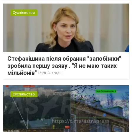
їх мали транспортувати далі. За даними слідства, 4 серпня о...
Суспільство
Стефанішина після обрання "запобіжки"
зробила першу заяву . "Я не маю таких
мільйонів"
15:28,
Сьогодні
Суспільство