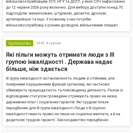
військовослужбовцям ЗСУ, НГУ та ДССТ, у яких СЗЧ зафіксовано
до 12 червня 2026 року включно. Для вибору доступні понад 70
підрозділів: механізовані, штурмові, десантні, дронові,
артилерійські та інші. У кожному з них потрібні
військовослужбовці з різним досвідом, військовими спеціал...
Суспільство
10:47,
4 серпня
Які пільги можуть отримати люди з III
групою інвалідності . Держава надає
більше, ніж здається
III групу інвалідності встановлюють людям зі стійкими, але
помірними порушеннями функцій організму, які частково
обмежують працездатність та повсякденну діяльність. Разом із
відповідним статусом громадяни отримують право на низку
державних пільг і соціальних гарантій. Які трудові пільги
передбачені для III групи інвалідності Люди з III групою
інвалідності мають право не лише на соціальні виплати, а й на
додаткові трудові гарантії. Законодавство передбачає...