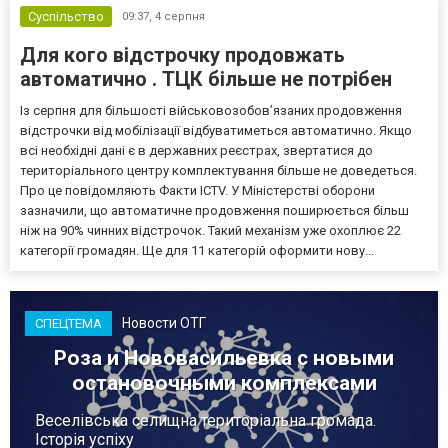
Суспільство
09:37,
4 серпня
Для кого відстрочку продовжать
автоматично . ТЦК більше не потрібен
Із серпня для більшості військовозобов’язаних продовження
відстрочки від мобілізації відбуватиметься автоматично. Якщо
всі необхідні дані є в державних реєстрах, звертатися до
територіального центру комплектування більше не доведеться.
Про це повідомляють Факти ICTV. У Міністерстві оборони
зазначили, що автоматичне продовження поширюється більш
ніж на 90% чинних відстрочок. Такий механізм уже охоплює 22
категорії громадян. Ще для 11 категорій оформити нову...
Новости ОТГ
СПЕЦТЕМА
Роза и Нововасильевка с новыми
остановочными комплексами
Веселівська селищна територіальна громада.
Історія успіху