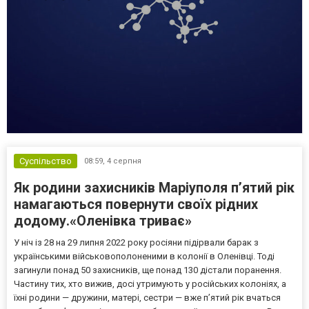
Суспільство
08:59,
4 серпня
Як родини захисників Маріуполя пʼятий рік
намагаються повернути своїх рідних
додому.«Оленівка триває»
У ніч із 28 на 29 липня 2022 року росіяни підірвали барак з
українськими військовополоненими в колонії в Оленівці. Тоді
загинули понад 50 захисників, ще понад 130 дістали поранення.
Частину тих, хто вижив, досі утримують у російських колоніях, а
їхні родини — дружини, матері, сестри — вже п’ятий рік вчаться