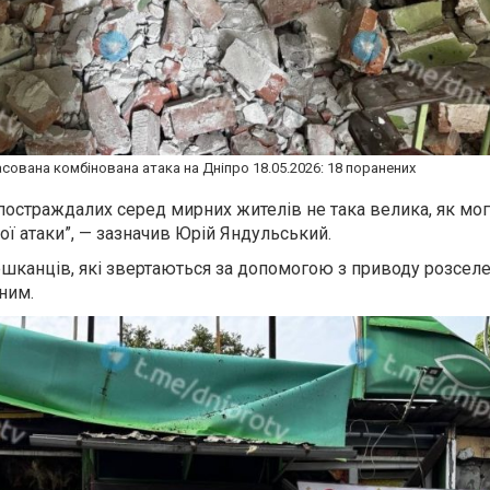
сована комбінована атака на Дніпро 18.05.2026: 18 поранених
 постраждалих серед мирних жителів не така велика, як мог
ої атаки”, — зазначив Юрій Яндульський.
ешканців, які звертаються за допомогою з приводу розселе
ним.