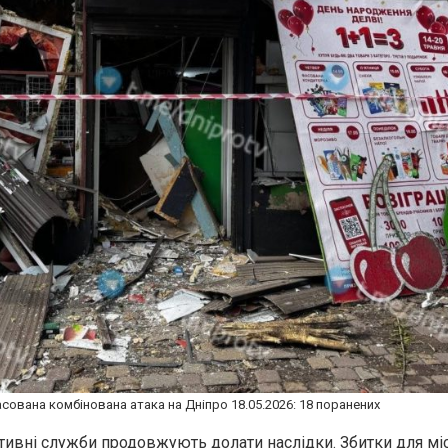
сована комбінована атака на Дніпро 18.05.2026: 18 поранених
ативні служби продовжують долати наслідки. Збитки для міс