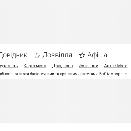
Довідник
Дозвілля
Афіша
рухомість
Карта міста
Довідкова
Фотозвіти
Авто / Мото
бінованої атаки балістичними та крилатими ракетами, БпЛА: є поранені .