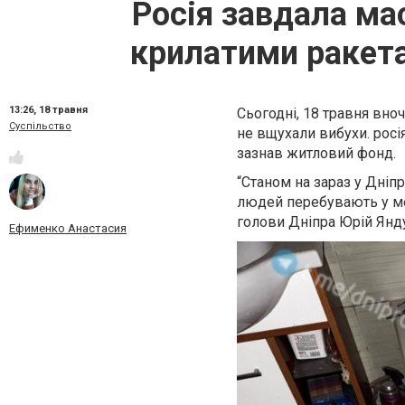
Росія завдала ма
крилатими ракета
13:26,
18 травня
Сьогодні, 18 травня вно
Суспільство
не вщухали вибухи. росі
зазнав житловий фонд.
“Станом на зараз у Дніпр
людей перебувають у ме
голови Дніпра Юрій Янд
Ефименко Анастасия