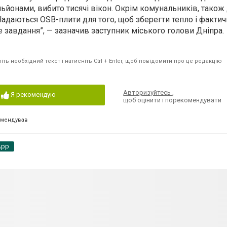
йонами, вибито тисячі вікон. Окрім комунальників, також
 Надаються OSB-плити для того, щоб зберегти тепло і факти
е завдання”, — зазначив заступник міського голови Дніпра.
ть необхідний текст і натисніть Ctrl + Enter, щоб повідомити про це редакцію
Авторизуйтесь
,
Я рекомендую
щоб оцінити і порекомендувати
омендував
App