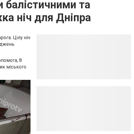
и балістичними та
ка ніч для Дніпра
ога. Цілу ніч
оджень
опомога, 8
ик міського