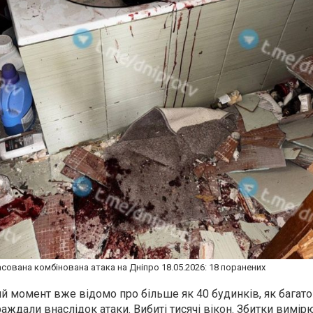
сована комбінована атака на Дніпро 18.05.2026: 18 поранених
ий момент вже відомо про більше як 40 будинків, як багат
траждали внаслідок атаки. Вибиті тисячі вікон. Збитки вимі