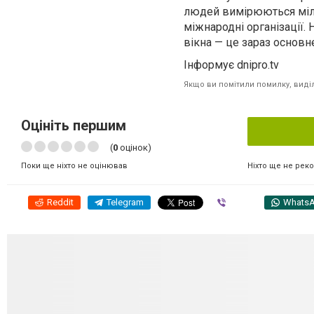
людей вимірюються міль
міжнародні організації.
вікна — це зараз основн
Інформує dnipro.tv
Якщо ви помітили помилку, виділі
Оцініть першим
(
0
оцінок)
Ніхто ще не рек
Поки ще ніхто не оцінював
Reddit
Telegram
Viber
Whats