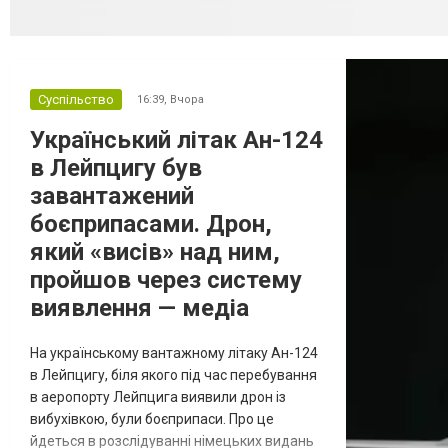
Суспільство
16:39,
Вчора
Український літак Ан-124
в Лейпцигу був
завантажений
боєприпасами. Дрон,
який «висів» над ним,
пройшов через систему
виявлення — медіа
На українському вантажному літаку Ан-124
в Лейпцигу, біля якого під час перебування
в аеропорту Лейпцига виявили дрон із
вибухівкою, були боєприпаси. Про це
йдеться в розслідуванні німецьких видань