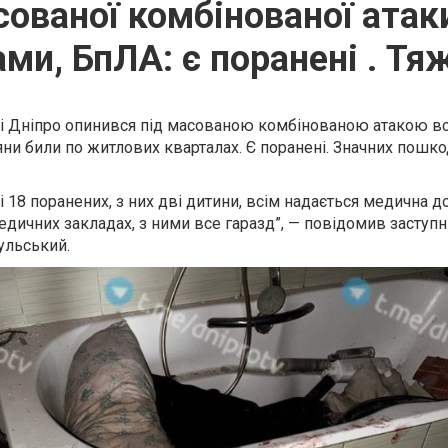
сованої комбінованої атак
ми, БпЛА: є поранені . Тяж
чі Дніпро опинився під масованою комбінованою атакою вор
яни били по житлових кварталах. Є поранені. Значних пошк
і 18 поранених, з них дві дитини, всім надається медична д
дичних закладах, з ними все гаразд”, — повідомив заступн
ульський.