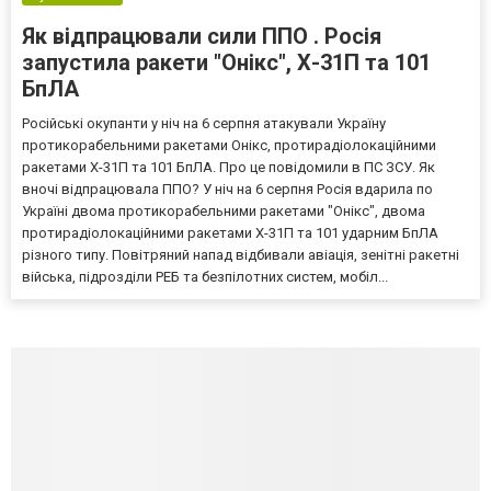
Як відпрацювали сили ППО . Росія
запустила ракети "Онікс", Х-31П та 101
БпЛА
Російські окупанти у ніч на 6 серпня атакували Україну
протикорабельними ракетами Онікс, протирадіолокаційними
ракетами Х-31П та 101 БпЛА. Про це повідомили в ПС ЗСУ. Як
вночі відпрацювала ППО? У ніч на 6 серпня Росія вдарила по
Україні двома протикорабельними ракетами "Онікс", двома
протирадіолокаційними ракетами Х-31П та 101 ударним БпЛА
різного типу. Повітряний напад відбивали авіація, зенітні ракетні
війська, підрозділи РЕБ та безпілотних систем, мобіл...