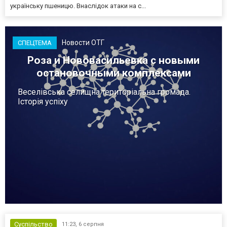
українську пшеницю. Внаслідок атаки на с...
Новости ОТГ
СПЕЦТЕМА
Роза и Нововасильевка с новыми
остановочными комплексами
Веселівська селищна територіальна громада.
Історія успіху
Суспільство
11:23,
6 серпня