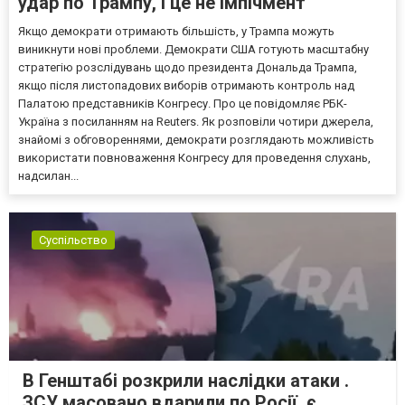
удар по Трампу, і це не імпічмент
Якщо демократи отримають більшість, у Трампа можуть
виникнути нові проблеми. Демократи США готують масштабну
стратегію розслідувань щодо президента Дональда Трампа,
якщо після листопадових виборів отримають контроль над
Палатою представників Конгресу. Про це повідомляє РБК-
Україна з посиланням на Reuters. Як розповіли чотири джерела,
знайомі з обговореннями, демократи розглядають можливість
використати повноваження Конгресу для проведення слухань,
надсилан...
Суспільство
В Генштабі розкрили наслідки атаки .
ЗСУ масовано вдарили по Росії, є