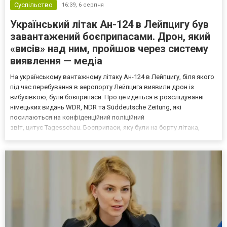
Суспільство
16:39,
6 серпня
Український літак Ан-124 в Лейпцигу був
завантажений боєприпасами. Дрон, який
«висів» над ним, пройшов через систему
виявлення — медіа
На українському вантажному літаку Ан-124 в Лейпцигу, біля якого
під час перебування в аеропорту Лейпцига виявили дрон із
вибухівкою, були боєприпаси. Про це йдеться в розслідуванні
німецьких видань WDR, NDR та Süddeutsche Zeitung, які
посилаються на конфіденційний поліційний
звіт, цитує Tagesschau. Боєприпаси, яку були на борту літака,
незадовго до цього доставили з Франції до Лейпцига, після чого
їх мали транспортувати далі. За даними слідства, 4 серпня о...