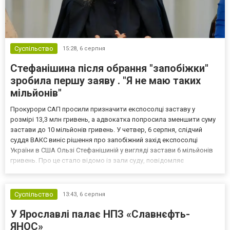
Суспільство
15:28,
6 серпня
Стефанішина після обрання "запобіжки"
зробила першу заяву . "Я не маю таких
мільйонів"
Прокурори САП просили призначити експосолці заставу у
розмірі 13,3 млн гривень, а адвокатка попросила зменшити суму
застави до 10 мільйонів гривень. У четвер, 6 серпня, слідчий
суддя ВАКС виніс рішення про запобіжний захід експосолці
України в США Ользі Стефанішиній у вигляді застави 6 мільйонів
гривень. Про це стало відомо із зали суду, повідомляє
кореспондент ТСН. Прокурори САП просили призначити
експосолці заставу у розмірі 13,3 млн гривень. Своєю черго...
Суспільство
13:43,
6 серпня
У Ярославлі палає НПЗ «Славнєфть-
ЯНОС»