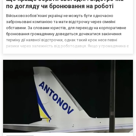
по догляду чи бронювання на роботі
Військовозобов'язані українці не можуть бути одночасно
заброньовані компанією та мати відстрочку через сімейні
обставини. За словами юристів, для переходу на корпоративне
бронювання громадянину доведеться дочекатися закінчення
терміну дії наявної відстрочки, однак такий крок несе певні
ризики через залежність від роботодавця. Якщо у громадянина є
кілька варіантів для тимчасового уникнення мобілізації, юристи
дали поради, які недоліки та переваги має бронюв...