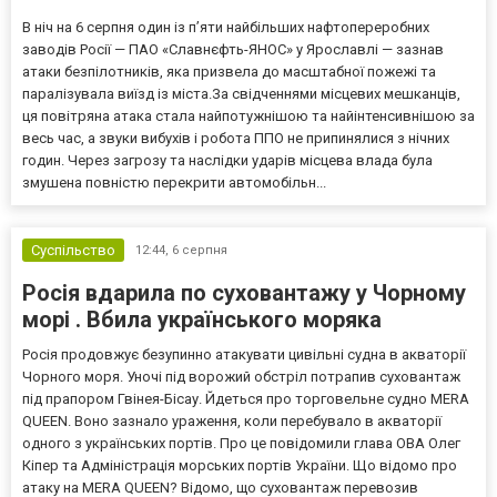
В ніч на 6 серпня один із п’яти найбільших нафтопереробних
заводів Росії — ПАО «Славнєфть-ЯНОС» у Ярославлі — зазнав
атаки безпілотників, яка призвела до масштабної пожежі та
паралізувала виїзд із міста.За свідченнями місцевих мешканців,
ця повітряна атака стала найпотужнішою та найінтенсивнішою за
весь час, а звуки вибухів і робота ППО не припинялися з нічних
годин. Через загрозу та наслідки ударів місцева влада була
змушена повністю перекрити автомобільн...
Суспільство
12:44,
6 серпня
Росія вдарила по суховантажу у Чорному
морі . Вбила українського моряка
Росія продовжує безупинно атакувати цивільні судна в акваторії
Чорного моря. Уночі під ворожий обстріл потрапив суховантаж
під прапором Гвінея-Бісау. Йдеться про торговельне судно MERA
QUEEN. Воно зазнало ураження, коли перебувало в акваторії
одного з українських портів. Про це повідомили глава ОВА Олег
Кіпер та Адміністрація морських портів України. Що відомо про
атаку на MERA QUEEN? Відомо, що суховантаж перевозив