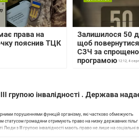
має права на
Залишилося 50 д
очку пояснив ТЦК
щоб повернутися
СЗЧ за спрощен
програмою
12:12,
4 сер
III групою інвалідності . Держава нада
омірними порушеннями функцій організму, які частково обмежують
ним статусом громадяни отримують право на низку державних пільг 
сті Люди з III групою інвалідності мають право не лише на соціальні 