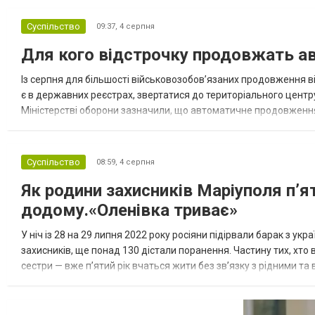
Суспільство
09:37,
4 серпня
Для кого відстрочку продовжать ав
Із серпня для більшості військовозобов’язаних продовження ві
є в державних реєстрах, звертатися до територіального центр
Міністерстві оборони зазначили, що автоматичне продовження
охоплює 22 категорії громадян. Ще для 11 категорій оформити н
Суспільство
08:59,
4 серпня
Як родини захисників Маріуполя пʼя
додому.«Оленівка триває»
У ніч із 28 на 29 липня 2022 року росіяни підірвали барак з ук
захисників, ще понад 130 дістали поранення. Частину тих, хто в
сестри — вже п’ятий рік вчаться жити без зв’язку з рідними т
«Спільнота Оленівки» й разом розповідають про цей зл...