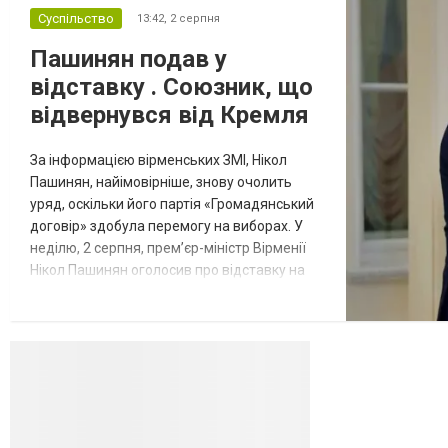
Суспільство
13:42,
2 серпня
Пашинян подав у
відставку . Союзник, що
відвернувся від Кремля
За інформацією вірменських ЗМІ, Нікол
Пашинян, найімовірніше, знову очолить
уряд, оскільки його партія «Громадянський
договір» здобула перемогу на виборах. У
неділю, 2 серпня, прем’єр-міністр Вірменії
Нікол Пашинян оголосив про відставку на
чолі зі своїм урядом через початок першої
сесії новообраного парламенту —
Національних зборів. Про це вірменський
політик повідомив на сторінці у Facebook.
Зауважимо, що, згідно з Конституцією
країни, робота нового парл...