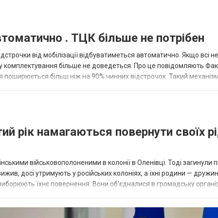
томатично . ТЦК більше не потрібен
дстрочки від мобілізації відбуватиметься автоматично. Якщо всі не
у комплектування більше не доведеться. Про це повідомляють Факт
 поширюється більш ніж на 90% чинних відстрочок. Такий механіз
ову...
тий рік намагаються повернути своїх р
раїнськими військовополоненими в колонії в Оленівці. Тоді загинули 
ижив, досі утримують у російських колоніях, а їхні родини — дружин
а виборюють їхнє повернення. Вони об’єдналися в громадську органі