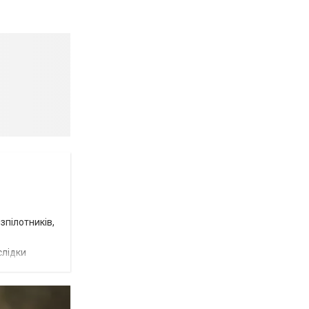
зпілотників,
слідки