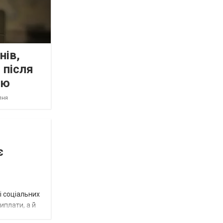
нів,
 після
ою
пня
є
і соціальних
виплати, а й