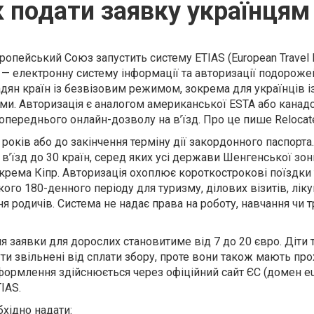
к подати заявку українцям
ропейський Союз запустить систему ETIAS (European Travel I
) — електронну систему інформації та авторизації подороже
ян країн із безвізовим режимом, зокрема для українців і
и. Авторизація є аналогом американської ESTA або канадс
переднього онлайн-дозволу на в’їзд. Про це пише Relocate
років або до закінчення терміну дії закордонного паспорта
в’їзд до 30 країн, серед яких усі держави Шенгенської зон
окрема Кіпр. Авторизація охоплює короткострокові поїздки
ого 180-денного періоду для туризму, ділових візитів, ліку
ня родичів. Система не надає права на роботу, навчання чи 
ня заявки для дорослих становитиме від 7 до 20 євро. Діти 
ти звільнені від сплати збору, проте вони також мають пр
формлення здійснюється через офіційний сайт ЄС (домен eu
IAS.
хідно надати: