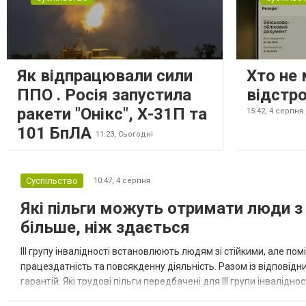
Як відпрацювали сили
Хто не 
ППО . Росія запустила
відстр
ракети "Онікс", Х-31П та
15:42,
4 серпня
101 БпЛА
11:23,
Сьогодні
Суспільство
10:47,
4 серпня
Які пільги можуть отримати люди з 
більше, ніж здається
III групу інвалідності встановлюють людям зі стійкими, але п
працездатність та повсякденну діяльність. Разом із відповід
гарантій. Які трудові пільги передбачені для III групи інвалідно
на додаткові трудові гарантії. Законодавство передбачає...