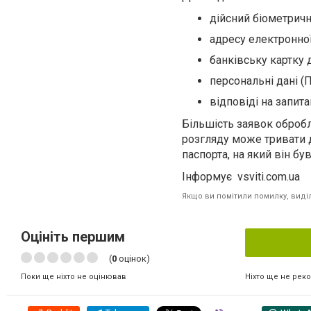
дійсний біометричн
адресу електронно
банківську картку 
персональні дані (
відповіді на запит
Більшість заявок обробл
розгляду може тривати д
паспорта, на який він б
Інформує vsviti.com.ua
Якщо ви помітили помилку, виділі
Оцініть першим
(
0
оцінок)
Ніхто ще не рек
Поки ще ніхто не оцінював