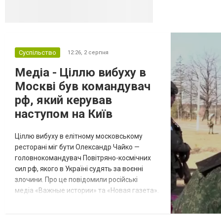
Суспільство
12:26,
2 серпня
Медіа - Ціллю вибуху в
Москві був командувач
рф, який керував
наступом на Київ
Ціллю вибуху в елітному московському
ресторані міг бути Олександр Чайко —
головнокомандувач Повітряно-космічних
сил рф, якого в Україні судять за воєнні
злочини. Про це повідомили російські
медіа «Важные истории» та «Новая газета».
Нагадаємо, на Кудринській площі,
що в центрі Москви, пролунав вибух