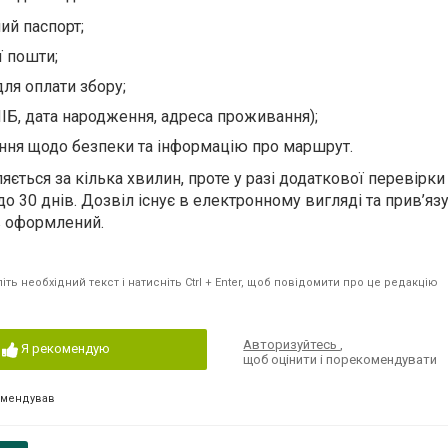
ий паспорт;
ї пошти;
для оплати збору;
ПІБ, дата народження, адреса проживання);
ання щодо безпеки та інформацію про маршрут.
яється за кілька хвилин, проте у разі додаткової перевірки
о 30 днів. Дозвіл існує в електронному вигляді та прив’яз
ув оформлений.
ть необхідний текст і натисніть Ctrl + Enter, щоб повідомити про це редакцію
Авторизуйтесь
,
Я рекомендую
щоб оцінити і порекомендувати
омендував