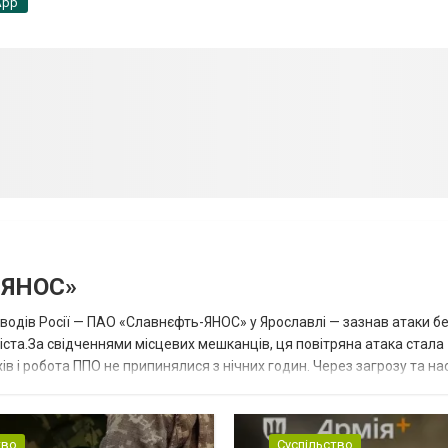
App
-ЯНОС»
аводів Росії — ПАО «Славнєфть-ЯНОС» у Ярославлі — зазнав атаки бе
іста.За свідченнями місцевих мешканців, ця повітряна атака стала
в і робота ППО не припинялися з нічних годин. Через загрозу та на
більн...
тво
Суспільство