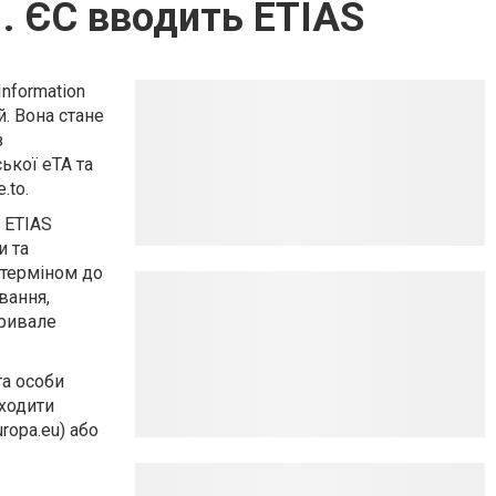
 . ЄС вводить ETIAS
nformation
й. Вона стане
з
ької eTA та
.to.
. ETIAS
и та
 терміном до
вання,
тривале
та особи
оходити
ropa.eu) або