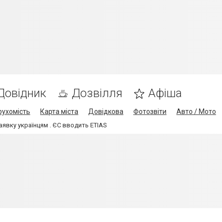
Довідник
Дозвілля
Афіша
рухомість
Карта міста
Довідкова
Фотозвіти
Авто / Мото
аявку українцям . ЄС вводить ETIAS