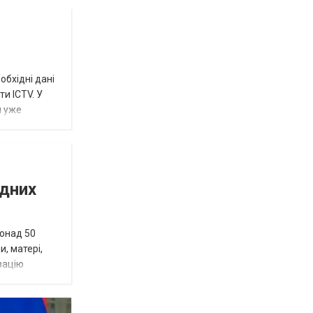
обхідні дані
и ICTV. У
м уже
ідних
понад 50
и, матері,
зацію