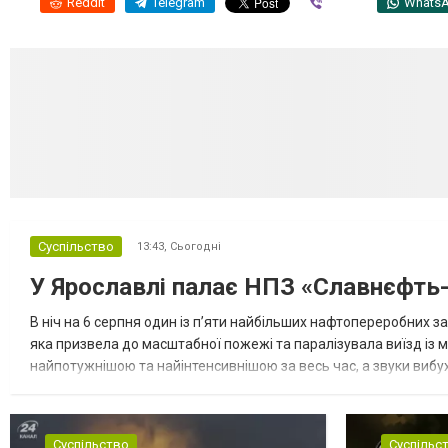
Reddit
Telegram
Viber
Whats
Суспільство
13:43,
Сьогодні
У Ярославлі палає НПЗ «Славнєфть
В ніч на 6 серпня один із п’яти найбільших нафтопереробних з
яка призвела до масштабної пожежі та паралізувала виїзд із м
найпотужнішою та найінтенсивнішою за весь час, а звуки вибухі
ударів місцева влада була змушена повністю перекрити автомо
Суспільство
Суспільс