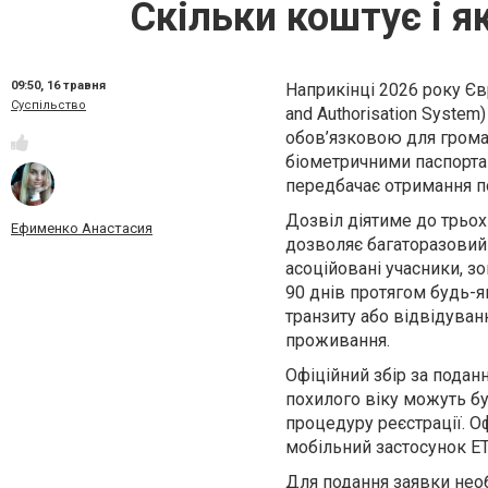
Скільки коштує і я
09:50,
16 травня
Наприкінці 2026 року Єв
Суспільство
and Authorisation System
обов’язковою для громад
біометричними паспортам
передбачає отримання по
Дозвіл діятиме до трьох 
Ефименко Анастасия
дозволяє багаторазовий 
асоційовані учасники, з
90 днів протягом будь-як
транзиту або відвідуван
проживання.
Офіційний збір за подан
похилого віку можуть бу
процедуру реєстрації. О
мобільний застосунок ET
Для подання заявки необ